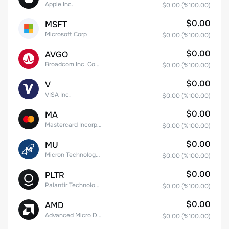
Apple Inc.
$0.00
(%
100.00
)
$0.00
MSFT
Microsoft Corp
$0.00
(%
100.00
)
$0.00
AVGO
Broadcom Inc. Common Stock
$0.00
(%
100.00
)
$0.00
V
VISA Inc.
$0.00
(%
100.00
)
$0.00
MA
Mastercard Incorporated
$0.00
(%
100.00
)
$0.00
MU
Micron Technology, Inc.
$0.00
(%
100.00
)
$0.00
PLTR
Palantir Technologies Inc. Class A Common Stock
$0.00
(%
100.00
)
$0.00
AMD
Advanced Micro Devices
$0.00
(%
100.00
)