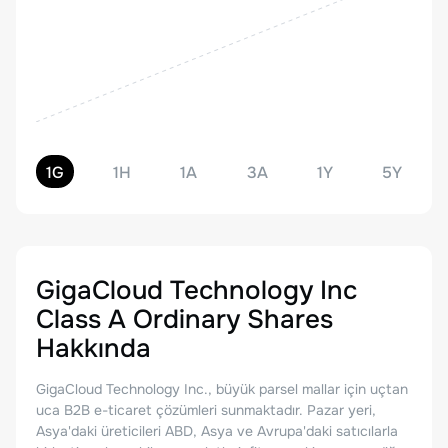
1G
1H
1A
3A
1Y
5Y
GigaCloud Technology Inc
Class A Ordinary Shares
Hakkında
GigaCloud Technology Inc., büyük parsel mallar için uçtan
uca B2B e-ticaret çözümleri sunmaktadır. Pazar yeri,
Asya'daki üreticileri ABD, Asya ve Avrupa'daki satıcılarla