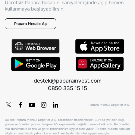
Ücretsiz Papara hesabını saniyeler içinde açıp hemen
kullanmaya başlayabilirsin.
Papara Hesabı Aç
destek@paparainvest.com
0850 335 15 15
Papara Menkul Değerler A.Ş.
Bu site Papara Menkul Değerler A.Ş. tarafından hazırlanmıştır. Burada yer alan bilgi,
yorum ve öneriler yatırım danışmanlığı kapsamında değildir, genel niteliktedir. Bu öneriler
mali durumunuz ile risk ve getiri tercihlerinize uygun olmayabilir. Sadece burada sunulan
bilgilere dayanılarak yatırım kararı verilmesi beklentilerinize uygun sonuçlar