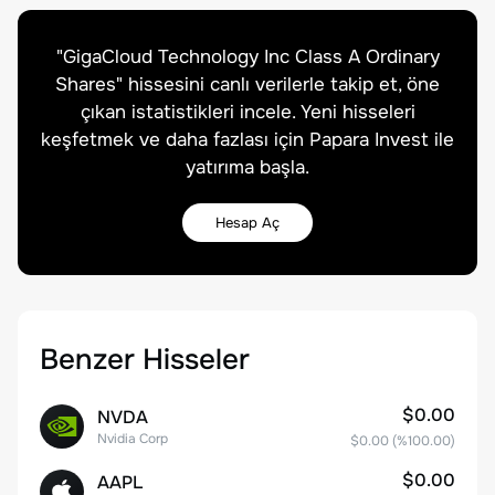
"
GigaCloud Technology Inc Class A Ordinary
Shares
" hissesini canlı verilerle takip et, öne
çıkan istatistikleri incele. Yeni hisseleri
keşfetmek ve daha fazlası için Papara Invest ile
yatırıma başla.
Hesap Aç
Benzer Hisseler
$0.00
NVDA
Nvidia Corp
$0.00
(%
100.00
)
$0.00
AAPL