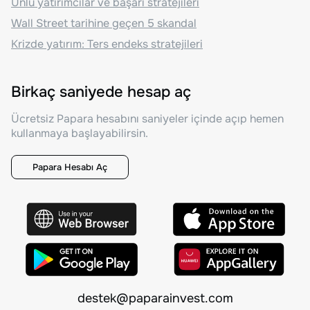
Ünlü yatırımcılar ve başarı stratejileri
Wall Street tarihine geçen 5 skandal
Krizde yatırım: Ters endeks stratejileri
Birkaç saniyede hesap aç
Ücretsiz Papara hesabını saniyeler içinde açıp hemen
kullanmaya başlayabilirsin.
Papara Hesabı Aç
destek@paparainvest.com