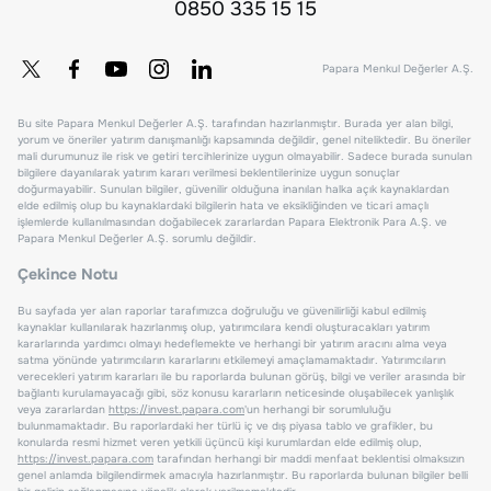
0850 335 15 15
Papara Menkul Değerler A.Ş.
Bu site Papara Menkul Değerler A.Ş. tarafından hazırlanmıştır. Burada yer alan bilgi,
yorum ve öneriler yatırım danışmanlığı kapsamında değildir, genel niteliktedir. Bu öneriler
mali durumunuz ile risk ve getiri tercihlerinize uygun olmayabilir. Sadece burada sunulan
bilgilere dayanılarak yatırım kararı verilmesi beklentilerinize uygun sonuçlar
doğurmayabilir. Sunulan bilgiler, güvenilir olduğuna inanılan halka açık kaynaklardan
elde edilmiş olup bu kaynaklardaki bilgilerin hata ve eksikliğinden ve ticari amaçlı
işlemlerde kullanılmasından doğabilecek zararlardan Papara Elektronik Para A.Ş. ve
Papara Menkul Değerler A.Ş. sorumlu değildir.
Çekince Notu
Bu sayfada yer alan raporlar tarafımızca doğruluğu ve güvenilirliği kabul edilmiş
kaynaklar kullanılarak hazırlanmış olup, yatırımcılara kendi oluşturacakları yatırım
kararlarında yardımcı olmayı hedeflemekte ve herhangi bir yatırım aracını alma veya
satma yönünde yatırımcıların kararlarını etkilemeyi amaçlamamaktadır. Yatırımcıların
verecekleri yatırım kararları ile bu raporlarda bulunan görüş, bilgi ve veriler arasında bir
bağlantı kurulamayacağı gibi, söz konusu kararların neticesinde oluşabilecek yanlışlık
veya zararlardan
https://invest.papara.com
'un herhangi bir sorumluluğu
bulunmamaktadır. Bu raporlardaki her türlü iç ve dış piyasa tablo ve grafikler, bu
konularda resmi hizmet veren yetkili üçüncü kişi kurumlardan elde edilmiş olup,
https://invest.papara.com
tarafından herhangi bir maddi menfaat beklentisi olmaksızın
genel anlamda bilgilendirmek amacıyla hazırlanmıştır. Bu raporlarda bulunan bilgiler belli