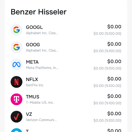
Benzer Hisseler
$0.00
GOOGL
Alphabet Inc. Class A Common Stock
$0.00
(%
100.00
)
$0.00
GOOG
Alphabet Inc. Class C Capital Stock
$0.00
(%
100.00
)
$0.00
META
Meta Platforms, Inc. Class A Common Stock
$0.00
(%
100.00
)
$0.00
NFLX
NetFlix Inc
$0.00
(%
100.00
)
$0.00
TMUS
T-Mobile US, Inc.
$0.00
(%
100.00
)
$0.00
VZ
Verizon Communications
$0.00
(%
100.00
)
$0.00
T