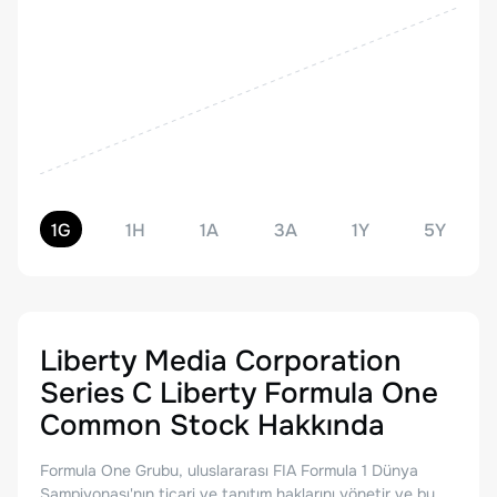
1G
1H
1A
3A
1Y
5Y
Liberty Media Corporation
Series C Liberty Formula One
Common Stock
Hakkında
Formula One Grubu, uluslararası FIA Formula 1 Dünya
Şampiyonası'nın ticari ve tanıtım haklarını yönetir ve bu