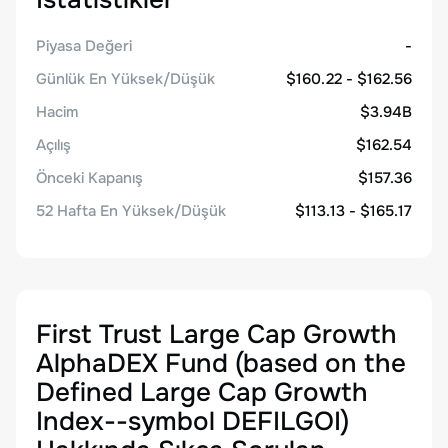
Piyasa Değeri
-
Günlük En Yüksek/Düşük
$160.22 - $162.56
Hacim
$3.94B
Açılış
$162.54
Önceki Kapanış
$157.36
52 Hafta En Yüksek/Düşük
$113.13 - $165.17
First Trust Large Cap Growth
AlphaDEX Fund (based on the
Defined Large Cap Growth
Index--symbol DEFILGOI)