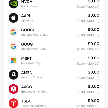
$0.00
NVDA
Nvidia Corp
$0.00
(%
100.00
)
$0.00
AAPL
Apple Inc.
$0.00
(%
100.00
)
$0.00
GOOGL
Alphabet Inc. Class A Common Stock
$0.00
(%
100.00
)
$0.00
GOOG
Alphabet Inc. Class C Capital Stock
$0.00
(%
100.00
)
$0.00
MSFT
Microsoft Corp
$0.00
(%
100.00
)
$0.00
AMZN
Amazon.Com Inc
$0.00
(%
100.00
)
$0.00
AVGO
Broadcom Inc. Common Stock
$0.00
(%
100.00
)
$0.00
TSLA
Tesla, Inc. Common Stock
$0.00
(%
100.00
)