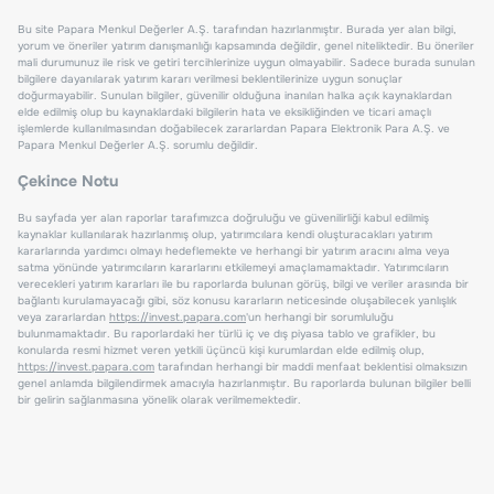
Bu site Papara Menkul Değerler A.Ş. tarafından hazırlanmıştır. Burada yer alan bilgi,
yorum ve öneriler yatırım danışmanlığı kapsamında değildir, genel niteliktedir. Bu öneriler
mali durumunuz ile risk ve getiri tercihlerinize uygun olmayabilir. Sadece burada sunulan
bilgilere dayanılarak yatırım kararı verilmesi beklentilerinize uygun sonuçlar
doğurmayabilir. Sunulan bilgiler, güvenilir olduğuna inanılan halka açık kaynaklardan
elde edilmiş olup bu kaynaklardaki bilgilerin hata ve eksikliğinden ve ticari amaçlı
işlemlerde kullanılmasından doğabilecek zararlardan Papara Elektronik Para A.Ş. ve
Papara Menkul Değerler A.Ş. sorumlu değildir.
Çekince Notu
Bu sayfada yer alan raporlar tarafımızca doğruluğu ve güvenilirliği kabul edilmiş
kaynaklar kullanılarak hazırlanmış olup, yatırımcılara kendi oluşturacakları yatırım
kararlarında yardımcı olmayı hedeflemekte ve herhangi bir yatırım aracını alma veya
satma yönünde yatırımcıların kararlarını etkilemeyi amaçlamamaktadır. Yatırımcıların
verecekleri yatırım kararları ile bu raporlarda bulunan görüş, bilgi ve veriler arasında bir
bağlantı kurulamayacağı gibi, söz konusu kararların neticesinde oluşabilecek yanlışlık
veya zararlardan
https://invest.papara.com
'un herhangi bir sorumluluğu
bulunmamaktadır. Bu raporlardaki her türlü iç ve dış piyasa tablo ve grafikler, bu
konularda resmi hizmet veren yetkili üçüncü kişi kurumlardan elde edilmiş olup,
https://invest.papara.com
tarafından herhangi bir maddi menfaat beklentisi olmaksızın
genel anlamda bilgilendirmek amacıyla hazırlanmıştır. Bu raporlarda bulunan bilgiler belli
bir gelirin sağlanmasına yönelik olarak verilmemektedir.