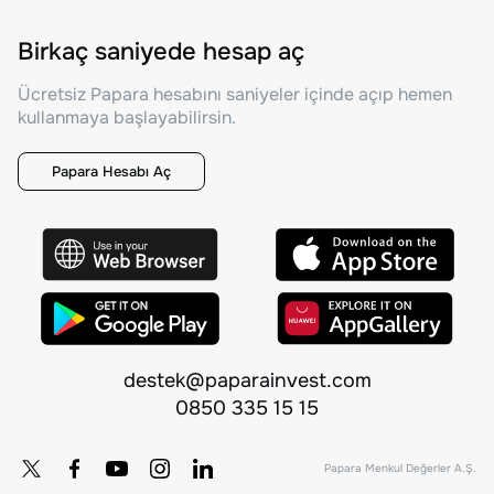
Birkaç saniyede hesap aç
Ücretsiz Papara hesabını saniyeler içinde açıp hemen
kullanmaya başlayabilirsin.
Papara Hesabı Aç
destek@paparainvest.com
0850 335 15 15
Papara Menkul Değerler A.Ş.