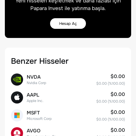
Yeni hisseleri keşfetmek ve daha fazlası için
Papara Invest ile yatırıma başla.
Hesap Aç
Benzer Hisseler
$0.00
NVDA
Nvidia Corp
$0.00
(%
100.00
)
$0.00
AAPL
Apple Inc.
$0.00
(%
100.00
)
$0.00
MSFT
Microsoft Corp
$0.00
(%
100.00
)
$0.00
AVGO