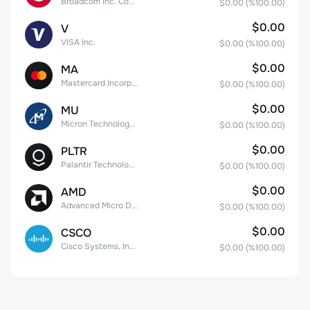
Broadcom Inc. Common Stock
$0.00
(%
100.00
)
$0.00
V
VISA Inc.
$0.00
(%
100.00
)
$0.00
MA
Mastercard Incorporated
$0.00
(%
100.00
)
$0.00
MU
Micron Technology, Inc.
$0.00
(%
100.00
)
$0.00
PLTR
Palantir Technologies Inc. Class A Common Stock
$0.00
(%
100.00
)
$0.00
AMD
Advanced Micro Devices
$0.00
(%
100.00
)
$0.00
CSCO
Cisco Systems, Inc. Common Stock (DE)
$0.00
(%
100.00
)