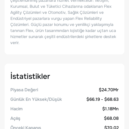
çeşitlendirilmiş pazarlara hizmet vermektedir: İletişim,
Kurumsal, Bulut ve Tüketici Cihazlarına odaklanan Flex
Agility Çözümleri ve Otomotiv, Sağlık Çözümleri ve
Endüstriyel pazarlara vurgu yapan Flex Reliability
Çözümleri. Güçlü pazar konumu ve yenilikçi yaklaşımıyla
tanınan Flex, ürün tasarımından lojistiğe kadar uçtan uca
hizmetler sunarak çeşitli endüstrilerdeki şirketlere destek
verir.
İstatistikler
Piyasa Değeri
$24.70Mr
Günlük En Yüksek/Düşük
$66.19 - $68.63
Hacim
$1.18Mn
Açılış
$68.08
Önceki Kapanış
$70.02