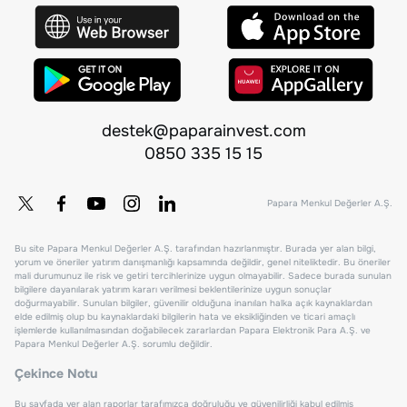
destek@paparainvest.com
0850 335 15 15
Papara Menkul Değerler A.Ş.
Bu site Papara Menkul Değerler A.Ş. tarafından hazırlanmıştır. Burada yer alan bilgi,
yorum ve öneriler yatırım danışmanlığı kapsamında değildir, genel niteliktedir. Bu öneriler
mali durumunuz ile risk ve getiri tercihlerinize uygun olmayabilir. Sadece burada sunulan
bilgilere dayanılarak yatırım kararı verilmesi beklentilerinize uygun sonuçlar
doğurmayabilir. Sunulan bilgiler, güvenilir olduğuna inanılan halka açık kaynaklardan
elde edilmiş olup bu kaynaklardaki bilgilerin hata ve eksikliğinden ve ticari amaçlı
işlemlerde kullanılmasından doğabilecek zararlardan Papara Elektronik Para A.Ş. ve
Papara Menkul Değerler A.Ş. sorumlu değildir.
Çekince Notu
Bu sayfada yer alan raporlar tarafımızca doğruluğu ve güvenilirliği kabul edilmiş