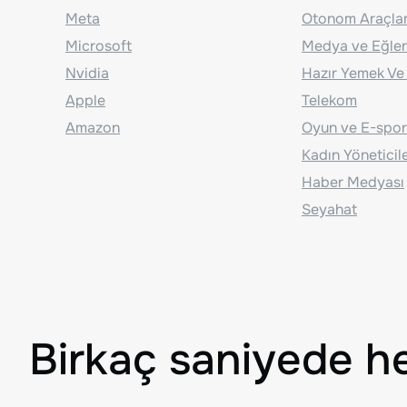
Meta
Otonom Araçla
Microsoft
Medya ve Eğle
Nvidia
Hazır Yemek Ve
Apple
Telekom
Amazon
Oyun ve E-spor
Kadın Yöneticil
Haber Medyası
Seyahat
Birkaç saniyede h