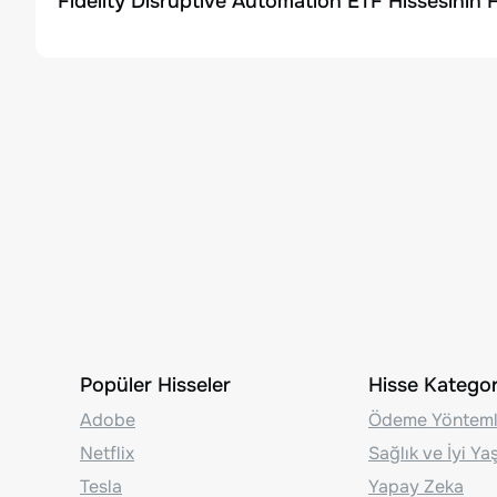
Fidelity Disruptive Automation ETF Hissesinin 
Popüler Hisseler
Hisse Kategori
Adobe
Ödeme Yönteml
Netflix
Sağlık ve İyi Y
Tesla
Yapay Zeka