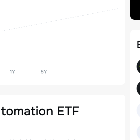
1Y
5Y
Automation ETF