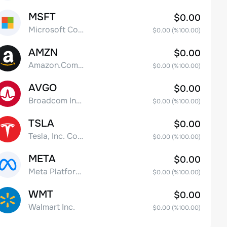
MSFT
$0.00
Microsoft Corp
$0.00
(%
100.00
)
AMZN
$0.00
Amazon.Com Inc
$0.00
(%
100.00
)
AVGO
$0.00
Broadcom Inc. Common Stock
$0.00
(%
100.00
)
TSLA
$0.00
Tesla, Inc. Common Stock
$0.00
(%
100.00
)
META
$0.00
Meta Platforms, Inc. Class A Common Stock
$0.00
(%
100.00
)
WMT
$0.00
Walmart Inc.
$0.00
(%
100.00
)