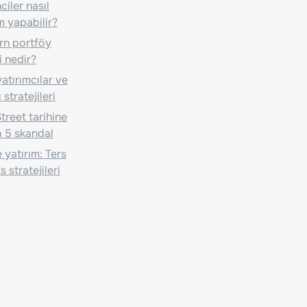
iler nasıl
m yapabilir?
n portföy
i nedir?
atırımcılar ve
 stratejileri
treet tarihine
 5 skandal
 yatırım: Ters
 stratejileri