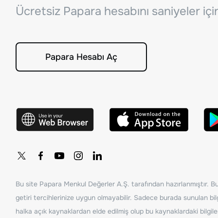
Ücretsiz Papara hesabını saniyeler iç
Papara Hesabı Aç
Bu site Papara Menkul Değerler A.Ş. tarafından hazırlanmıştır. Bur
getiri tercihlerinize uygun olmayabilir. Sadece burada sunulan bilg
halka açık kaynaklardan elde edilmiş olup bu kaynaklardaki bilgil