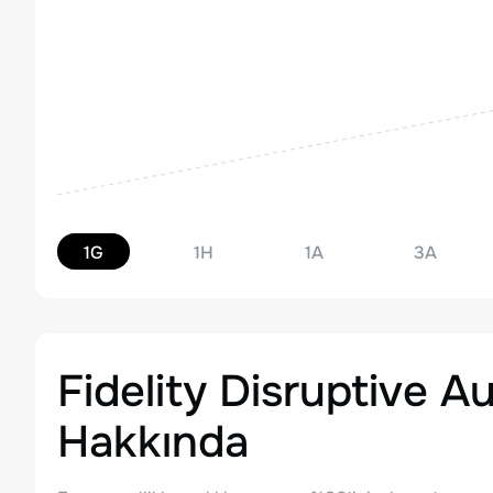
1G
1H
1A
3A
Fidelity Disruptive 
Hakkında