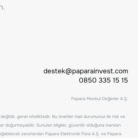
n.
destek@paparainvest.com
0850 335 15 15
Papara Menkul Değerler A.Ş.
ğildir, genel niteliktedir. Bu öneriler mali durumunuz ile risk ve
ar doğurmayabilir. Sunulan bilgiler, güvenilir olduğuna inanılan
n doğabilecek zararlardan Papara Elektronik Para A.Ş. ve Papara