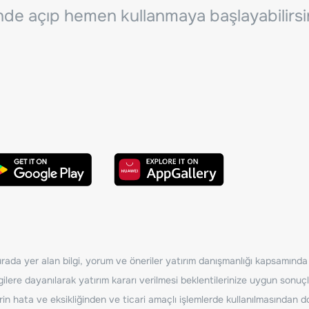
inde açıp hemen kullanmaya başlayabilirsi
ada yer alan bilgi, yorum ve öneriler yatırım danışmanlığı kapsamında de
ilere dayanılarak yatırım kararı verilmesi beklentilerinize uygun sonuçl
erin hata ve eksikliğinden ve ticari amaçlı işlemlerde kullanılmasında