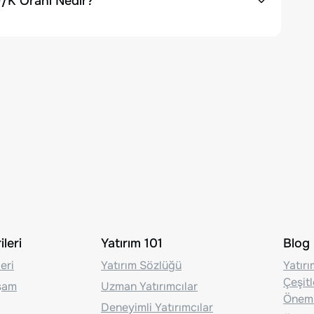
F/K Oranı Nedir?
leri
Yatırım 101
Blog
eri
Yatırım Sözlüğü
Yatır
Çeşit
aşam
Uzman Yatırımcılar
Önem
Deneyimli Yatırımcılar