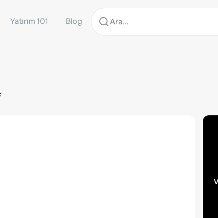
Yatırım 101
Blog
F
v