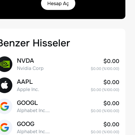
Hesap Aç
Benzer Hisseler
NVDA
$0.00
Nvidia Corp
$0.00
(%
100.00
)
AAPL
$0.00
Apple Inc.
$0.00
(%
100.00
)
GOOGL
$0.00
Alphabet Inc. Class A Common Stock
$0.00
(%
100.00
)
GOOG
$0.00
Alphabet Inc. Class C Capital Stock
$0.00
(%
100.00
)