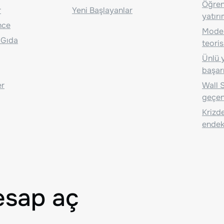
Öğrenc
r
Yeni Başlayanlar
yatırı
nce
Moder
 Gıda
teoris
Ünlü y
başarı
er
Wall S
geçen
Krizde
endeks
esap aç