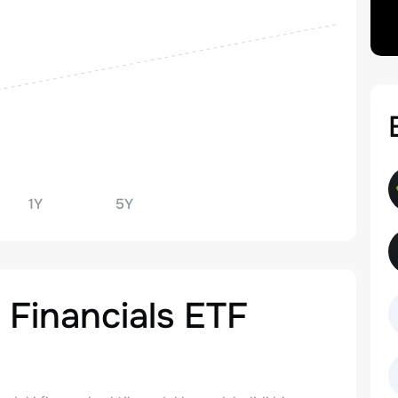
1Y
5Y
 Financials ETF