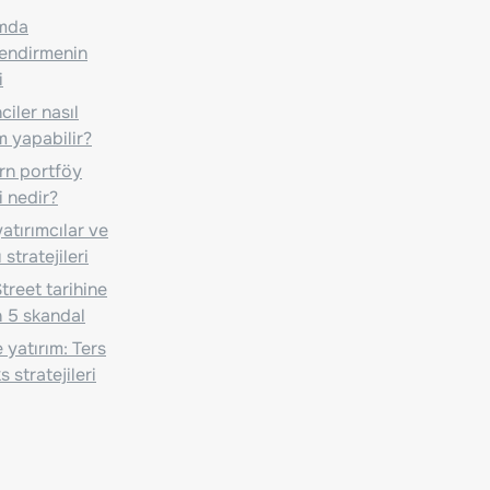
ımda
lendirmenin
i
iler nasıl
m yapabilir?
n portföy
i nedir?
atırımcılar ve
 stratejileri
treet tarihine
 5 skandal
 yatırım: Ters
 stratejileri