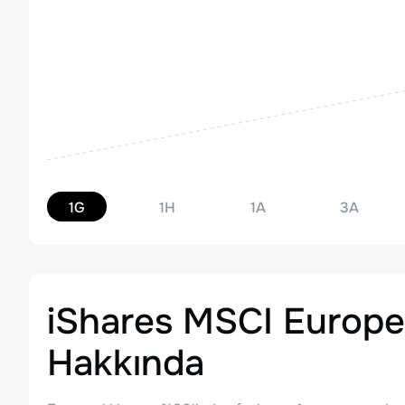
1G
1H
1A
3A
iShares MSCI Europe
Hakkında