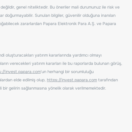
ğildir, genel niteliktedir. Bu öneriler mali durumunuz ile risk ve
ar doğurmayabilir. Sunulan bilgiler, güvenilir olduğuna inanılan
n doğabilecek zararlardan Papara Elektronik Para A.Ş. ve Papara
ndi oluşturacakları yatırım kararlarında yardımcı olmayı
rın verecekleri yatırım kararları ile bu raporlarda bulunan görüş,
s://invest.papara.com
'un herhangi bir sorumluluğu
lardan elde edilmiş olup,
https://invest.papara.com
tarafından
i bir gelirin sağlanmasına yönelik olarak verilmemektedir.