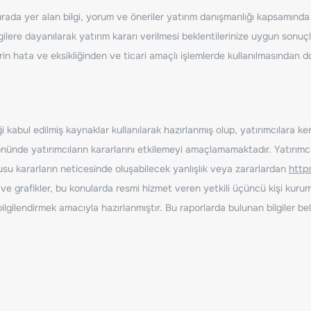
ada yer alan bilgi, yorum ve öneriler yatırım danışmanlığı kapsamında de
ilere dayanılarak yatırım kararı verilmesi beklentilerinize uygun sonuçl
erin hata ve eksikliğinden ve ticari amaçlı işlemlerde kullanılmasında
 kabul edilmiş kaynaklar kullanılarak hazırlanmış olup, yatırımcılara ke
nde yatırımcıların kararlarını etkilemeyi amaçlamamaktadır. Yatırımcıla
nusu kararların neticesinde oluşabilecek yanlışlık veya zararlardan
http
ve grafikler, bu konularda resmi hizmet veren yetkili üçüncü kişi kurum
gilendirmek amacıyla hazırlanmıştır. Bu raporlarda bulunan bilgiler bell