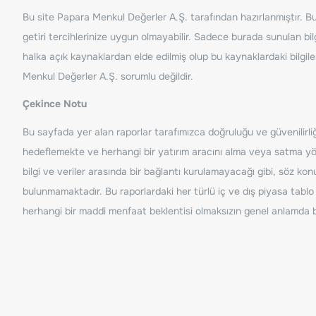
Bu site Papara Menkul Değerler A.Ş. tarafından hazırlanmıştır. Bur
getiri tercihlerinize uygun olmayabilir. Sadece burada sunulan bilg
halka açık kaynaklardan elde edilmiş olup bu kaynaklardaki bilgil
Menkul Değerler A.Ş. sorumlu değildir.
Çekince Notu
Bu sayfada yer alan raporlar tarafımızca doğruluğu ve güvenilirliği
hedeflemekte ve herhangi bir yatırım aracını alma veya satma yönü
bilgi ve veriler arasında bir bağlantı kurulamayacağı gibi, söz ko
bulunmamaktadır. Bu raporlardaki her türlü iç ve dış piyasa tablo 
herhangi bir maddi menfaat beklentisi olmaksızın genel anlamda bil