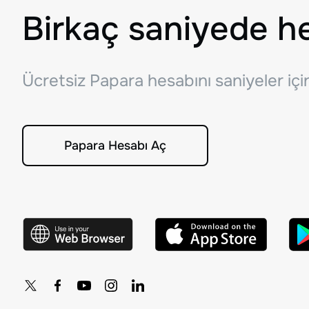
Birkaç saniyede h
Ücretsiz Papara hesabını saniyeler iç
Papara Hesabı Aç