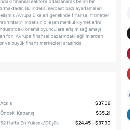
ndaki finansal sektöre odaklanarak belirli bir
tırmaktadır. Bu indeks, serbest bazı ayarlamaları
gelişmiş Avrupa ülkeleri genelinde finansal hizmetler
tırımlarını indeksin bileşen menkul kıymetlerini
 endüstrideki önemli oyunculara erişim sağlamayı
n fon, Avrupa finansal pazarındaki eğilimlerden
ştır ve büyük finans merkezleri arasında
Açılış
$37.09
Önceki Kapanış
$35.21
52 Hafta En Yüksek/Düşük
$24.45 - $37.90