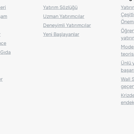
eri
Yatırım Sözlüğü
Yatır
Çeşit
aşam
Uzman Yatırımcılar
Önem
Deneyimli Yatırımcılar
Öğrenc
r
Yeni Başlayanlar
yatırı
nce
Moder
 Gıda
teoris
Ünlü y
başarı
er
Wall S
geçen
Krizde
endeks