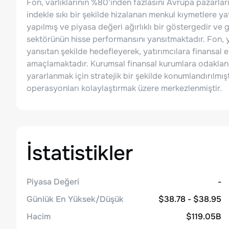
Fon, varlıklarının %80'inden fazlasını Avrupa pazarları
indekle sıkı bir şekilde hizalanan menkul kıymetlere ya
yapılmış ve piyasa değeri ağırlıklı bir göstergedir ve 
sektörünün hisse performansını yansıtmaktadır. Fon, ya
yansıtan şekilde hedefleyerek, yatırımcılara finansal
amaçlamaktadır. Kurumsal finansal kurumlara odaklana
yararlanmak için stratejik bir şekilde konumlandırılmı
operasyonları kolaylaştırmak üzere merkezlenmiştir.
İstatistikler
Piyasa Değeri
-
Günlük En Yüksek/Düşük
$38.78 - $38.95
Hacim
$119.05B