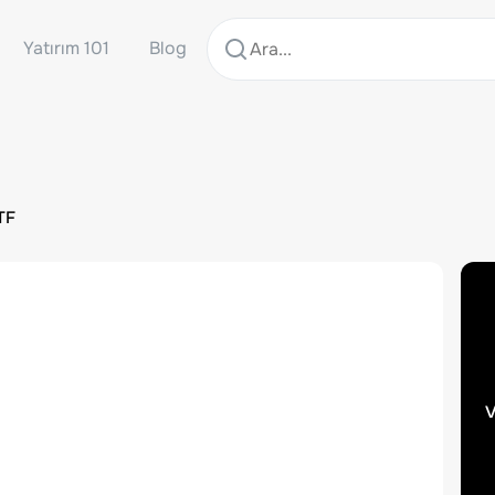
Yatırım 101
Blog
TF
v