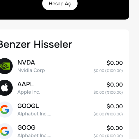
Hesap Aç
Benzer Hisseler
NVDA
$0.00
Nvidia Corp
$0.00
(%
100.00
)
AAPL
$0.00
Apple Inc.
$0.00
(%
100.00
)
GOOGL
$0.00
Alphabet Inc. Class A Common Stock
$0.00
(%
100.00
)
GOOG
$0.00
Alphabet Inc. Class C Capital Stock
$0.00
(%
100.00
)