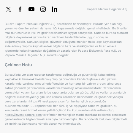
Papara Menkul Değerler A.Ş.
Bu site Papara Menkul Değerler A.Ş. tarafından hazırlanmıştır. Burada yer alan bilgi,
yorum ve öneriler yatırım danışmanlığı kapsamında değildir, genel niteliktedir. Bu öneriler
mali durumunuz ile risk ve getiri tercihlerinize uygun olmayabilir. Sadece burada sunulan
bilgilere dayanılarak yatırım kararı verilmesi beklentilerinize uygun sonuçlar
doğurmayabilir. Sunulan bilgiler, güvenilir olduğuna inanılan halka açık kaynaklardan
elde edilmiş olup bu kaynaklardaki bilgilerin hata ve eksikliğinden ve ticari amaçlı
işlemlerde kullanılmasından doğabilecek zararlardan Papara Elektronik Para A.Ş. ve
Papara Menkul Değerler A.Ş. sorumlu değildir.
Çekince Notu
Bu sayfada yer alan raporlar tarafımızca doğruluğu ve güvenilirliği kabul edilmiş
kaynaklar kullanılarak hazırlanmış olup, yatırımcılara kendi oluşturacakları yatırım
kararlarında yardımcı olmayı hedeflemekte ve herhangi bir yatırım aracını alma veya
satma yönünde yatırımcıların kararlarını etkilemeyi amaçlamamaktadır. Yatırımcıların
verecekleri yatırım kararları ile bu raporlarda bulunan görüş, bilgi ve veriler arasında bir
bağlantı kurulamayacağı gibi, söz konusu kararların neticesinde oluşabilecek yanlışlık
veya zararlardan
https://invest.papara.com
'un herhangi bir sorumluluğu
bulunmamaktadır. Bu raporlardaki her türlü iç ve dış piyasa tablo ve grafikler, bu
konularda resmi hizmet veren yetkili üçüncü kişi kurumlardan elde edilmiş olup,
https://invest.papara.com
tarafından herhangi bir maddi menfaat beklentisi olmaksızın
genel anlamda bilgilendirmek amacıyla hazırlanmıştır. Bu raporlarda bulunan bilgiler belli
bir gelirin sağlanmasına yönelik olarak verilmemektedir.