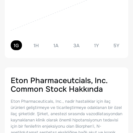
1G
1H
1A
3A
1Y
5Y
Eton Pharmaceutcials, Inc.
Common Stock
Hakkında
Eton Pharmaceuticals, Inc., nadir hastalıklar için ilaç
ürünleri geliştirmeye ve ticarileştirmeye odaklanan bir özel
ilaç şirketidir. Şirket, anestezi sırasında vazodilatasyondan
kaynaklanan klinik olarak önemli hipotansiyonun tedavisi
için bir fenilefrin enjeksiyonu olan Biorphen'i, N-
asetilglutamat sentetaz eksikliğine bağlı akut ve kronik