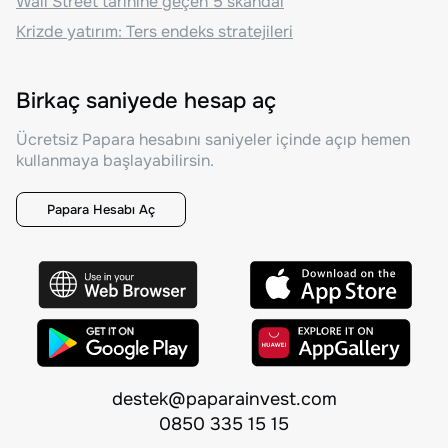
Wall Street tarihine geçen 5 skandal
Krizde yatırım: Ters endeks stratejileri
Birkaç saniyede hesap aç
Ücretsiz Papara hesabını saniyeler içinde açıp hemen
kullanmaya başlayabilirsin.
Papara Hesabı Aç
destek@paparainvest.com
0850 335 15 15