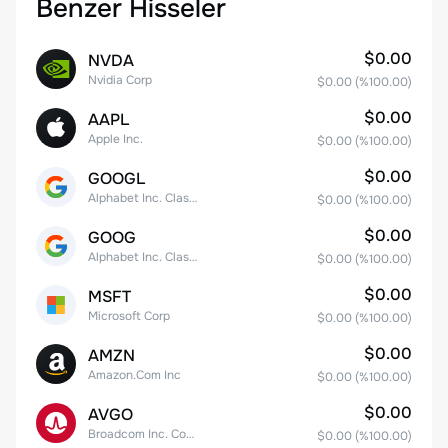
Benzer Hisseler
$0.00
NVDA
Nvidia Corp
$0.00
(%
100.00
)
$0.00
AAPL
Apple Inc.
$0.00
(%
100.00
)
$0.00
GOOGL
Alphabet Inc. Class A Common Stock
$0.00
(%
100.00
)
$0.00
GOOG
Alphabet Inc. Class C Capital Stock
$0.00
(%
100.00
)
$0.00
MSFT
Microsoft Corp
$0.00
(%
100.00
)
$0.00
AMZN
Amazon.Com Inc
$0.00
(%
100.00
)
$0.00
AVGO
Broadcom Inc. Common Stock
$0.00
(%
100.00
)