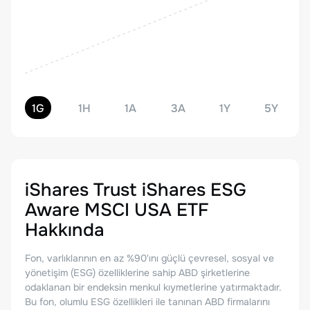
1G
1H
1A
3A
1Y
5Y
iShares Trust iShares ESG
Aware MSCI USA ETF
Hakkında
Fon, varlıklarının en az %90'ını güçlü çevresel, sosyal ve
yönetişim (ESG) özelliklerine sahip ABD şirketlerine
odaklanan bir endeksin menkul kıymetlerine yatırmaktadır.
Bu fon, olumlu ESG özellikleri ile tanınan ABD firmalarını