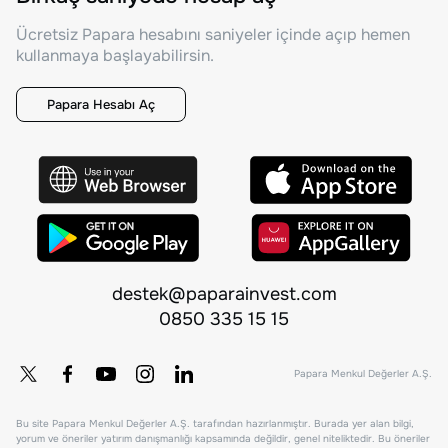
Ücretsiz Papara hesabını saniyeler içinde açıp hemen
kullanmaya başlayabilirsin.
Papara Hesabı Aç
destek@paparainvest.com
0850 335 15 15
Papara Menkul Değerler A.Ş.
Bu site Papara Menkul Değerler A.Ş. tarafından hazırlanmıştır. Burada yer alan bilgi,
yorum ve öneriler yatırım danışmanlığı kapsamında değildir, genel niteliktedir. Bu öneriler