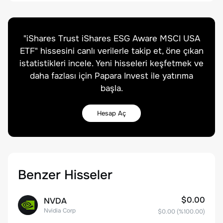
"
iShares Trust iShares ESG Aware MSCI USA
ETF
" hissesini canlı verilerle takip et, öne çıkan
istatistikleri incele. Yeni hisseleri keşfetmek ve
daha fazlası için Papara Invest ile yatırıma
başla.
Hesap Aç
Benzer Hisseler
$0.00
NVDA
Nvidia Corp
$0.00
(%
100.00
)