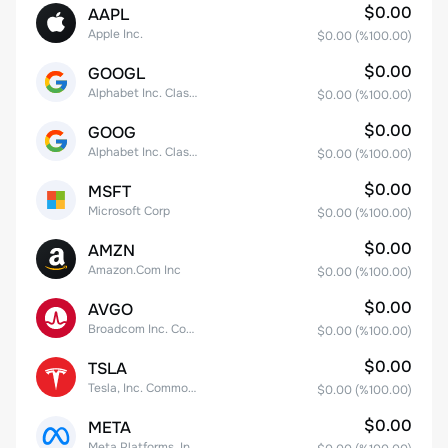
$0.00
AAPL
Apple Inc.
$0.00
(%
100.00
)
$0.00
GOOGL
Alphabet Inc. Class A Common Stock
$0.00
(%
100.00
)
$0.00
GOOG
Alphabet Inc. Class C Capital Stock
$0.00
(%
100.00
)
$0.00
MSFT
Microsoft Corp
$0.00
(%
100.00
)
$0.00
AMZN
Amazon.Com Inc
$0.00
(%
100.00
)
$0.00
AVGO
Broadcom Inc. Common Stock
$0.00
(%
100.00
)
$0.00
TSLA
Tesla, Inc. Common Stock
$0.00
(%
100.00
)
$0.00
META
Meta Platforms, Inc. Class A Common Stock