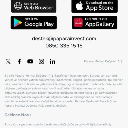
destek@paparainvest.com
0850 335 15 15
Papara Menkul Değerler A.Ş.
Bu site Papara Menkul Değerler A.Ş. tarafından hazırlanmıştır. Burada yer alan bilgi,
yorum ve öneriler yatırım danışmanlığı kapsamında değildir, genel niteliktedir. Bu öneriler
mali durumunuz ile risk ve getiri tercihlerinize uygun olmayabilir. Sadece burada sunulan
bilgilere dayanılarak yatırım kararı verilmesi beklentilerinize uygun sonuçlar
doğurmayabilir. Sunulan bilgiler, güvenilir olduğuna inanılan halka açık kaynaklardan
elde edilmiş olup bu kaynaklardaki bilgilerin hata ve eksikliğinden ve ticari amaçlı
işlemlerde kullanılmasından doğabilecek zararlardan Papara Elektronik Para A.Ş. ve
Papara Menkul Değerler A.Ş. sorumlu değildir.
Çekince Notu
Bu sayfada yer alan raporlar tarafımızca doğruluğu ve güvenilirliği kabul edilmiş