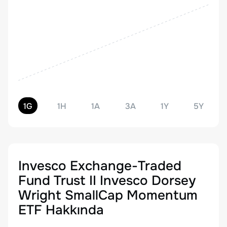
1G
1H
1A
3A
1Y
5Y
Invesco Exchange-Traded
Fund Trust II Invesco Dorsey
Wright SmallCap Momentum
ETF
Hakkında