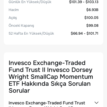
Günlük En Yüksek/Düşük
$101.39 - $103.13
Hacim
$6.93B
Açılış
$100.05
Önceki Kapanış
$99.08
52 Hafta En Yüksek/Düşük
$66.94 - $101.71
Invesco Exchange-Traded
Fund Trust II Invesco Dorsey
Wright SmallCap Momentum
ETF
Hakkında Sıkça Sorulan
Sorular
Invesco Exchange-Traded Fund Trust