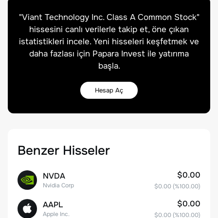
"
Viant Technology Inc. Class A Common Stock
"
hissesini canlı verilerle takip et, öne çıkan
istatistikleri incele. Yeni hisseleri keşfetmek ve
daha fazlası için Papara Invest ile yatırıma
başla.
Hesap Aç
Benzer Hisseler
$0.00
NVDA
Nvidia Corp
$0.00
(%
100.00
)
$0.00
AAPL
Apple Inc.
$0.00
(%
100.00
)