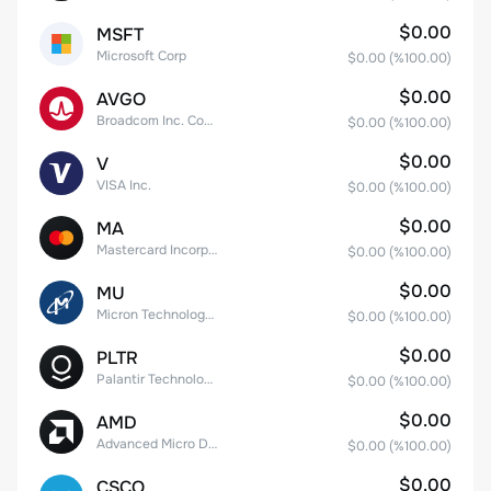
$0.00
MSFT
Microsoft Corp
$0.00
(%
100.00
)
$0.00
AVGO
Broadcom Inc. Common Stock
$0.00
(%
100.00
)
$0.00
V
VISA Inc.
$0.00
(%
100.00
)
$0.00
MA
Mastercard Incorporated
$0.00
(%
100.00
)
$0.00
MU
Micron Technology, Inc.
$0.00
(%
100.00
)
$0.00
PLTR
Palantir Technologies Inc. Class A Common Stock
$0.00
(%
100.00
)
$0.00
AMD
Advanced Micro Devices
$0.00
(%
100.00
)
$0.00
CSCO