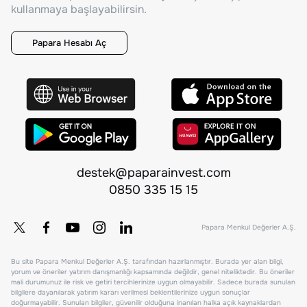
kullanmaya başlayabilirsin.
Papara Hesabı Aç
destek@paparainvest.com
0850 335 15 15
Papara Menkul Değerler A.Ş.
Bu site Papara Menkul Değerler A.Ş. tarafından hazırlanmıştır. Burada yer alan bilgi,
yorum ve öneriler yatırım danışmanlığı kapsamında değildir, genel niteliktedir. Bu öneriler
mali durumunuz ile risk ve getiri tercihlerinize uygun olmayabilir. Sadece burada sunulan
bilgilere dayanılarak yatırım kararı verilmesi beklentilerinize uygun sonuçlar
doğurmayabilir. Sunulan bilgiler, güvenilir olduğuna inanılan halka açık kaynaklardan