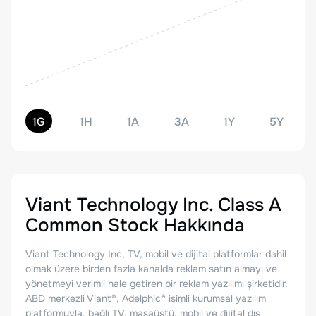
1G
1H
1A
3A
1Y
5Y
Viant Technology Inc. Class A
Common Stock
Hakkında
Viant Technology Inc, TV, mobil ve dijital platformlar dahil
olmak üzere birden fazla kanalda reklam satın almayı ve
yönetmeyi verimli hale getiren bir reklam yazılımı şirketidir.
ABD merkezli Viant®, Adelphic® isimli kurumsal yazılım
platformuyla, bağlı TV, masaüstü, mobil ve dijital dış