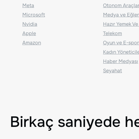
Meta
Otonom Araçla
Microsoft
Medya ve Eğle
Nvidia
Hazır Yemek Ve
Apple
Telekom
Amazon
Oyun ve E-spor
Kadın Yöneticil
Haber Medyası
Seyahat
Birkaç saniyede h