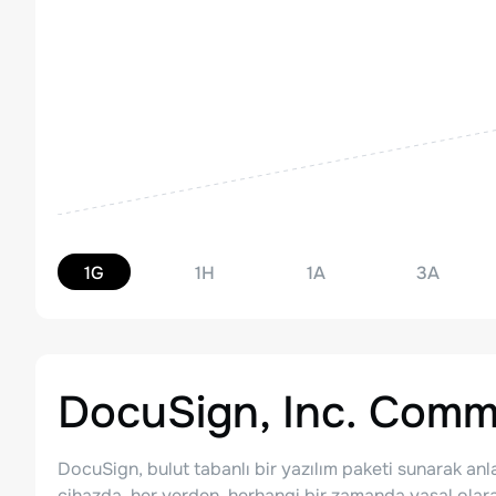
1G
1H
1A
3A
DocuSign, Inc. Com
DocuSign, bulut tabanlı bir yazılım paketi sunarak an
cihazda, her yerden, herhangi bir zamanda yasal olara