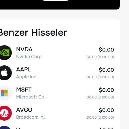
Benzer Hisseler
NVDA
$0.00
Nvidia Corp
$0.00
(%
100.00
)
AAPL
$0.00
Apple Inc.
$0.00
(%
100.00
)
MSFT
$0.00
Microsoft Corp
$0.00
(%
100.00
)
AVGO
$0.00
Broadcom Inc. Common Stock
$0.00
(%
100.00
)