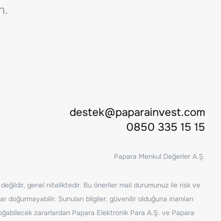
n.
destek@paparainvest.com
0850 335 15 15
Papara Menkul Değerler A.Ş.
ğildir, genel niteliktedir. Bu öneriler mali durumunuz ile risk ve
ar doğurmayabilir. Sunulan bilgiler, güvenilir olduğuna inanılan
n doğabilecek zararlardan Papara Elektronik Para A.Ş. ve Papara