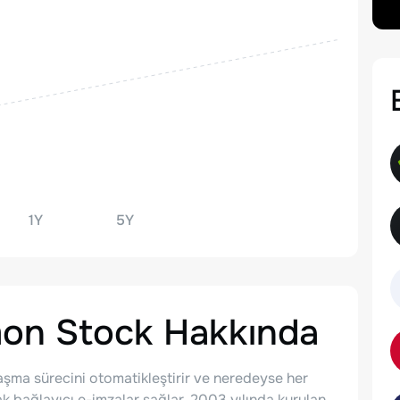
1Y
5Y
mon Stock
Hakkında
laşma sürecini otomatikleştirir ve neredeyse her
k bağlayıcı e-imzalar sağlar. 2003 yılında kurulan