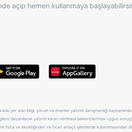
inde açıp hemen kullanmaya başlayabilirsi
ada yer alan bilgi, yorum ve öneriler yatırım danışmanlığı kapsamında de
ilere dayanılarak yatırım kararı verilmesi beklentilerinize uygun sonuçl
erin hata ve eksikliğinden ve ticari amaçlı işlemlerde kullanılmasında