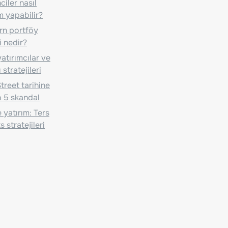
iler nasıl
m yapabilir?
n portföy
i nedir?
atırımcılar ve
 stratejileri
treet tarihine
 5 skandal
 yatırım: Ters
 stratejileri