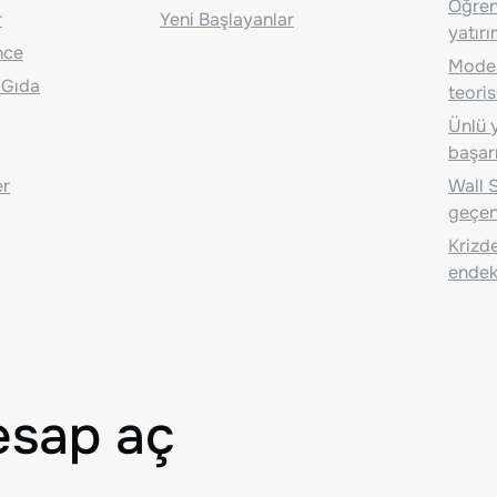
Öğrenc
r
Yeni Başlayanlar
yatırı
nce
Moder
 Gıda
teoris
Ünlü y
başarı
er
Wall S
geçen
Krizde
endeks
esap aç