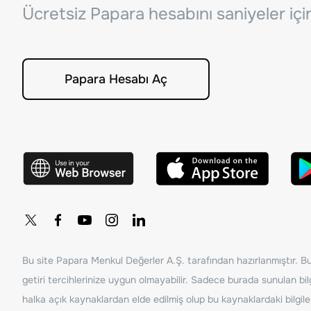
Ücretsiz Papara hesabını saniyeler iç
Papara Hesabı Aç
Bu site Papara Menkul Değerler A.Ş. tarafından hazırlanmıştır. Bur
getiri tercihlerinize uygun olmayabilir. Sadece burada sunulan bilg
halka açık kaynaklardan elde edilmiş olup bu kaynaklardaki bilgil