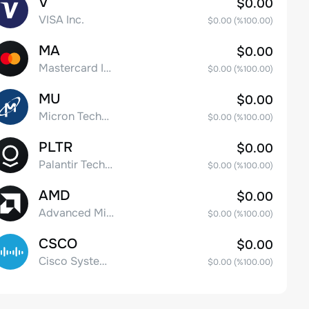
V
$0.00
VISA Inc.
$0.00
(%
100.00
)
MA
$0.00
Mastercard Incorporated
$0.00
(%
100.00
)
MU
$0.00
Micron Technology, Inc.
$0.00
(%
100.00
)
PLTR
$0.00
Palantir Technologies Inc. Class A Common Stock
$0.00
(%
100.00
)
AMD
$0.00
Advanced Micro Devices
$0.00
(%
100.00
)
CSCO
$0.00
Cisco Systems, Inc. Common Stock (DE)
$0.00
(%
100.00
)