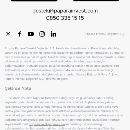
destek@paparainvest.com
0850 335 15 15
Papara Menkul Değerler A.Ş.
Bu site Papara Menkul Değerler A.Ş. tarafından hazırlanmıştır. Burada yer alan bilgi,
yorum ve öneriler yatırım danışmanlığı kapsamında değildir, genel niteliktedir. Bu öneriler
mali durumunuz ile risk ve getiri tercihlerinize uygun olmayabilir. Sadece burada sunulan
bilgilere dayanılarak yatırım kararı verilmesi beklentilerinize uygun sonuçlar
doğurmayabilir. Sunulan bilgiler, güvenilir olduğuna inanılan halka açık kaynaklardan
elde edilmiş olup bu kaynaklardaki bilgilerin hata ve eksikliğinden ve ticari amaçlı
işlemlerde kullanılmasından doğabilecek zararlardan Papara Elektronik Para A.Ş. ve
Papara Menkul Değerler A.Ş. sorumlu değildir.
Çekince Notu
Bu sayfada yer alan raporlar tarafımızca doğruluğu ve güvenilirliği kabul edilmiş
kaynaklar kullanılarak hazırlanmış olup, yatırımcılara kendi oluşturacakları yatırım
kararlarında yardımcı olmayı hedeflemekte ve herhangi bir yatırım aracını alma veya
satma yönünde yatırımcıların kararlarını etkilemeyi amaçlamamaktadır. Yatırımcıların
verecekleri yatırım kararları ile bu raporlarda bulunan görüş, bilgi ve veriler arasında bir
bağlantı kurulamayacağı gibi, söz konusu kararların neticesinde oluşabilecek yanlışlık
veya zararlardan
https://invest.papara.com
'un herhangi bir sorumluluğu
bulunmamaktadır. Bu raporlardaki her türlü iç ve dış piyasa tablo ve grafikler, bu