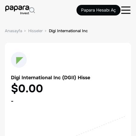
Papara Hesabı Aç
Anasayfa
Hisseler
Digi International Inc
Digi International Inc
(
DGII
) Hisse
$0.00
-