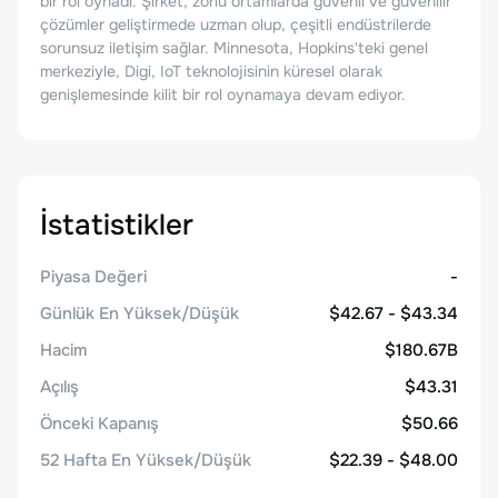
bir rol oynadı. Şirket, zorlu ortamlarda güvenli ve güvenilir
çözümler geliştirmede uzman olup, çeşitli endüstrilerde
sorunsuz iletişim sağlar. Minnesota, Hopkins'teki genel
merkeziyle, Digi, IoT teknolojisinin küresel olarak
genişlemesinde kilit bir rol oynamaya devam ediyor.
İstatistikler
Piyasa Değeri
-
Günlük En Yüksek/Düşük
$42.67 - $43.34
Hacim
$180.67B
Açılış
$43.31
Önceki Kapanış
$50.66
52 Hafta En Yüksek/Düşük
$22.39 - $48.00