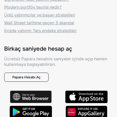
Modern portföy teorisi nedir?
Ünlü yatırımcılar ve başarı stratejileri
Wall Street tarihine geçen 5 skandal
Krizde yatırım: Ters endeks stratejileri
Birkaç saniyede hesap aç
Ücretsiz Papara hesabını saniyeler içinde açıp hemen
kullanmaya başlayabilirsin.
Papara Hesabı Aç