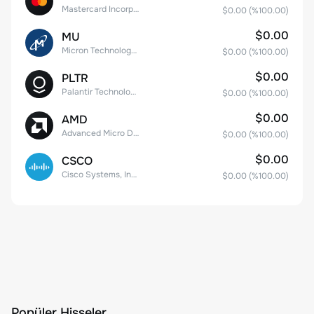
Mastercard Incorporated
$0.00
(%
100.00
)
$0.00
MU
Micron Technology, Inc.
$0.00
(%
100.00
)
$0.00
PLTR
Palantir Technologies Inc. Class A Common Stock
$0.00
(%
100.00
)
$0.00
AMD
Advanced Micro Devices
$0.00
(%
100.00
)
$0.00
CSCO
Cisco Systems, Inc. Common Stock (DE)
$0.00
(%
100.00
)
Popüler Hisseler