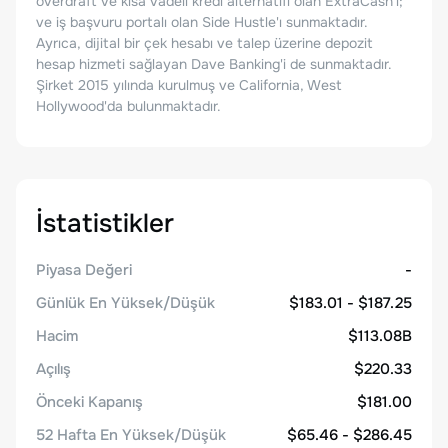
overdraft ve kısa vadeli kredi alternatifi olan ExtraCash'ı;
ve iş başvuru portalı olan Side Hustle'ı sunmaktadır.
Ayrıca, dijital bir çek hesabı ve talep üzerine depozit
hesap hizmeti sağlayan Dave Banking'i de sunmaktadır.
Şirket 2015 yılında kurulmuş ve California, West
Hollywood'da bulunmaktadır.
İstatistikler
Piyasa Değeri
-
Günlük En Yüksek/Düşük
$183.01 - $187.25
Hacim
$113.08B
Açılış
$220.33
Önceki Kapanış
$181.00
52 Hafta En Yüksek/Düşük
$65.46 - $286.45