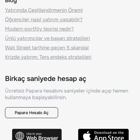
Blog
Yatırımda Çeşitlendirmenin Önemi
Öğrenciler nasıl yatırım yapabilir?
Modern portföy teorisi nedir?
Ünlü yatırımcılar ve başarı stratejileri
Wall Street tarihine geçen 5 skandal
Krizde yatırım: Ters endeks stratejileri
Birkaç saniyede hesap aç
Ücretsiz Papara hesabını saniyeler içinde açıp hemen
kullanmaya başlayabilirsin.
Papara Hesabı Aç