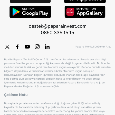
destek@paparainvest.com
0850 335 15 15
Papara Menkul Değerler A.Ş.
Bu site Papara Menkul Değerler A.Ş. tarafından hazırlanmıştır. Burada yer alan bilgi,
yorum ve öneriler yatırım danışmanlığı kapsamında değildir, genel niteliktedir. Bu öneriler
mali durumunuz ile risk ve getiri tercihlerinize uygun olmayabilir. Sadece burada sunulan
bilgilere dayanılarak yatırım kararı verilmesi beklentilerinize uygun sonuçlar
doğurmayabilir. Sunulan bilgiler, güvenilir olduğuna inanılan halka açık kaynaklardan
elde edilmiş olup bu kaynaklardaki bilgilerin hata ve eksikliğinden ve ticari amaçlı
işlemlerde kullanılmasından doğabilecek zararlardan Papara Elektronik Para A.Ş. ve
Papara Menkul Değerler A.Ş. sorumlu değildir.
Çekince Notu
Bu sayfada yer alan raporlar tarafımızca doğruluğu ve güvenilirliği kabul edilmiş
kaynaklar kullanılarak hazırlanmış olup, yatırımcılara kendi oluşturacakları yatırım
kararlarında yardımcı olmayı hedeflemekte ve herhangi bir yatırım aracını alma veya
satma yönünde yatırımcıların kararlarını etkilemeyi amaçlamamaktadır. Yatırımcıların