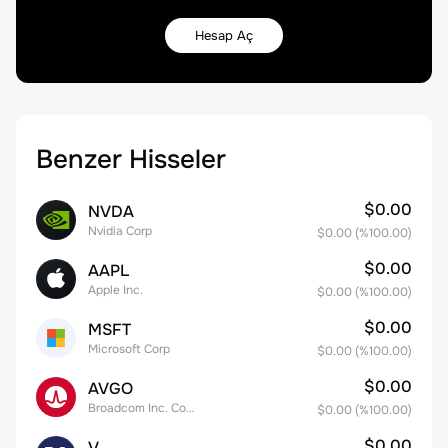
Hesap Aç
Benzer Hisseler
$0.00
NVDA
Nvidia Corp
$0.00
(%
100.00
)
$0.00
AAPL
Apple Inc.
$0.00
(%
100.00
)
$0.00
MSFT
Microsoft Corp
$0.00
(%
100.00
)
$0.00
AVGO
Broadcom Inc. Common Stock
$0.00
(%
100.00
)
$0.00
V