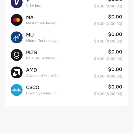
VISA Inc.
$0.00
(%
100.00
)
$0.00
MA
Mastercard Incorporated
$0.00
(%
100.00
)
$0.00
MU
Micron Technology, Inc.
$0.00
(%
100.00
)
$0.00
PLTR
Palantir Technologies Inc. Class A Common Stock
$0.00
(%
100.00
)
$0.00
AMD
Advanced Micro Devices
$0.00
(%
100.00
)
$0.00
CSCO
Cisco Systems, Inc. Common Stock (DE)
$0.00
(%
100.00
)