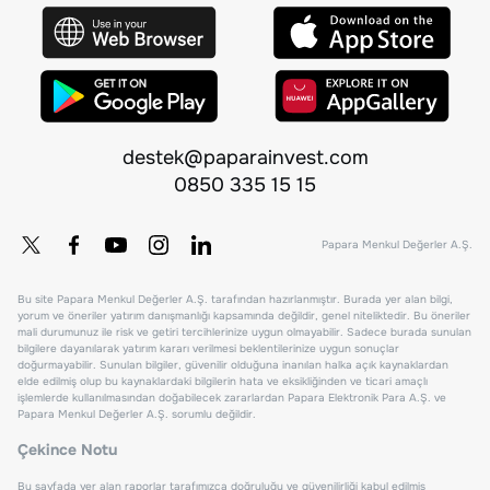
destek@paparainvest.com
0850 335 15 15
Papara Menkul Değerler A.Ş.
Bu site Papara Menkul Değerler A.Ş. tarafından hazırlanmıştır. Burada yer alan bilgi,
yorum ve öneriler yatırım danışmanlığı kapsamında değildir, genel niteliktedir. Bu öneriler
mali durumunuz ile risk ve getiri tercihlerinize uygun olmayabilir. Sadece burada sunulan
bilgilere dayanılarak yatırım kararı verilmesi beklentilerinize uygun sonuçlar
doğurmayabilir. Sunulan bilgiler, güvenilir olduğuna inanılan halka açık kaynaklardan
elde edilmiş olup bu kaynaklardaki bilgilerin hata ve eksikliğinden ve ticari amaçlı
işlemlerde kullanılmasından doğabilecek zararlardan Papara Elektronik Para A.Ş. ve
Papara Menkul Değerler A.Ş. sorumlu değildir.
Çekince Notu
Bu sayfada yer alan raporlar tarafımızca doğruluğu ve güvenilirliği kabul edilmiş