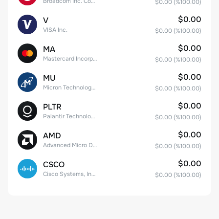
Broadcom Inc. Common Stock
$0.00
(%
100.00
)
$0.00
V
VISA Inc.
$0.00
(%
100.00
)
$0.00
MA
Mastercard Incorporated
$0.00
(%
100.00
)
$0.00
MU
Micron Technology, Inc.
$0.00
(%
100.00
)
$0.00
PLTR
Palantir Technologies Inc. Class A Common Stock
$0.00
(%
100.00
)
$0.00
AMD
Advanced Micro Devices
$0.00
(%
100.00
)
$0.00
CSCO
Cisco Systems, Inc. Common Stock (DE)
$0.00
(%
100.00
)