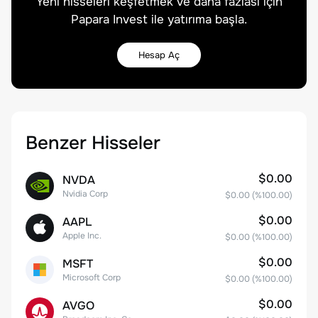
Yeni hisseleri keşfetmek ve daha fazlası için
Papara Invest ile yatırıma başla.
Hesap Aç
Benzer Hisseler
$0.00
NVDA
Nvidia Corp
$0.00
(%
100.00
)
$0.00
AAPL
Apple Inc.
$0.00
(%
100.00
)
$0.00
MSFT
Microsoft Corp
$0.00
(%
100.00
)
$0.00
AVGO