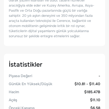
olarak yazılım lisansları ve bulut tabanlı hizmetler
aracılığıyla elde eder ve Kuzey Amerika, Avrupa, Asya-
Pasifik ve Orta Doğu pazarlarında güçlü bir varlığa
sahiptir. 20 yılı aşkın deneyimi ve 350 milyondan fazla
araçta kullanılan teknolojisi ile Cerence, bağlantılı ve
otonom mobilitenin gelişiminde kritik bir rol oynar,
tüketicilerin dijital yaşamlarını günlük yolculuklarına
sorunsuz bir şekilde entegre etmelerini sağlar.
İstatistikler
Piyasa Değeri
-
Günlük En Yüksek/Düşük
$10.81 - $11.40
Hacim
$185.47B
Açılış
$11.10
Önceki Kapanış
$6.58