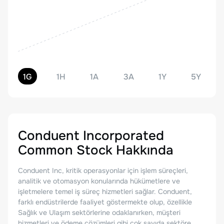
1G
1H
1A
3A
1Y
5Y
Conduent Incorporated
Common Stock
Hakkında
Conduent Inc, kritik operasyonlar için işlem süreçleri,
analitik ve otomasyon konularında hükümetlere ve
işletmelere temel iş süreç hizmetleri sağlar. Conduent,
farklı endüstrilerde faaliyet göstermekte olup, özellikle
Sağlık ve Ulaşım sektörlerine odaklanırken, müşteri
hizmetleri ve ödeme çözümleri gibi çok sayıda sektöre