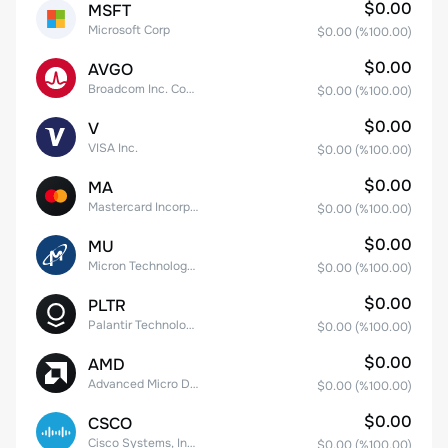
$0.00
MSFT
Microsoft Corp
$0.00
(%
100.00
)
$0.00
AVGO
Broadcom Inc. Common Stock
$0.00
(%
100.00
)
$0.00
V
VISA Inc.
$0.00
(%
100.00
)
$0.00
MA
Mastercard Incorporated
$0.00
(%
100.00
)
$0.00
MU
Micron Technology, Inc.
$0.00
(%
100.00
)
$0.00
PLTR
Palantir Technologies Inc. Class A Common Stock
$0.00
(%
100.00
)
$0.00
AMD
Advanced Micro Devices
$0.00
(%
100.00
)
$0.00
CSCO
Cisco Systems, Inc. Common Stock (DE)
$0.00
(%
100.00
)