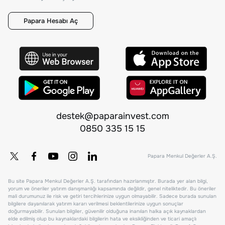
Papara Hesabı Aç
destek@paparainvest.com
0850 335 15 15
Papara Menkul Değerler A.Ş.
Bu site Papara Menkul Değerler A.Ş. tarafından hazırlanmıştır. Burada yer alan bilgi,
yorum ve öneriler yatırım danışmanlığı kapsamında değildir, genel niteliktedir. Bu öneriler
mali durumunuz ile risk ve getiri tercihlerinize uygun olmayabilir. Sadece burada sunulan
bilgilere dayanılarak yatırım kararı verilmesi beklentilerinize uygun sonuçlar
doğurmayabilir. Sunulan bilgiler, güvenilir olduğuna inanılan halka açık kaynaklardan
elde edilmiş olup bu kaynaklardaki bilgilerin hata ve eksikliğinden ve ticari amaçlı