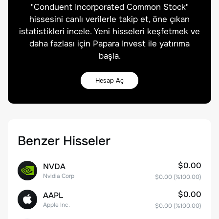
"
Conduent Incorporated Common Stock
"
hissesini canlı verilerle takip et, öne çıkan
istatistikleri incele. Yeni hisseleri keşfetmek ve
daha fazlası için Papara Invest ile yatırıma
başla.
Hesap Aç
Benzer Hisseler
$0.00
NVDA
Nvidia Corp
$0.00
(%
100.00
)
$0.00
AAPL
Apple Inc.
$0.00
(%
100.00
)