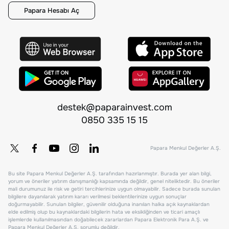
Papara Hesabı Aç
destek@paparainvest.com
0850 335 15 15
Papara Menkul Değerler A.Ş.
Bu site Papara Menkul Değerler A.Ş. tarafından hazırlanmıştır. Burada yer alan bilgi,
yorum ve öneriler yatırım danışmanlığı kapsamında değildir, genel niteliktedir. Bu öneriler
mali durumunuz ile risk ve getiri tercihlerinize uygun olmayabilir. Sadece burada sunulan
bilgilere dayanılarak yatırım kararı verilmesi beklentilerinize uygun sonuçlar
doğurmayabilir. Sunulan bilgiler, güvenilir olduğuna inanılan halka açık kaynaklardan
elde edilmiş olup bu kaynaklardaki bilgilerin hata ve eksikliğinden ve ticari amaçlı
işlemlerde kullanılmasından doğabilecek zararlardan Papara Elektronik Para A.Ş. ve
Papara Menkul Değerler A.Ş. sorumlu değildir.