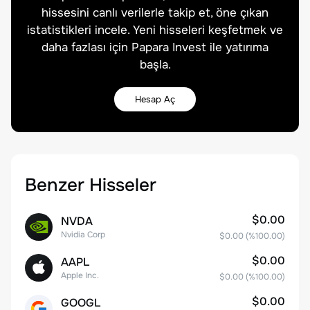
hissesini canlı verilerle takip et, öne çıkan
istatistikleri incele. Yeni hisseleri keşfetmek ve
daha fazlası için Papara Invest ile yatırıma
başla.
Hesap Aç
Benzer Hisseler
$0.00
NVDA
Nvidia Corp
$0.00
(%
100.00
)
$0.00
AAPL
Apple Inc.
$0.00
(%
100.00
)
$0.00
GOOGL