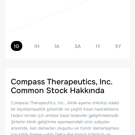
1G
1H
1A
3A
1Y
5Y
Compass Therapeutics, Inc.
Common Stock
Hakkında
Compass Therapeutics, Inc., klinik aşama onkoloji odaklı
bir biyofarmasötik şirketidir ve çeşitli insan hastalıklarını
tedavi etmek için antikor bazlı tedaviler geliştirmektedir.
Şirketin klinik geliştirme aşamasındaki ürün adayları
arasında, kan damarları oluşumu ve tümör damarlaşması
için kritik öneme sahip Delta-like ligand 4/Notch ve