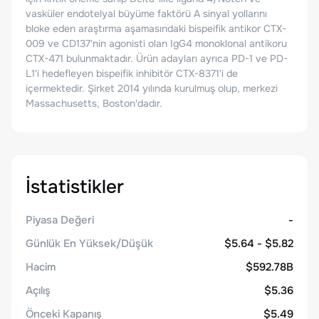
vasküler endotelyal büyüme faktörü A sinyal yollarını
bloke eden araştırma aşamasındaki bispeifik antikor CTX-
009 ve CD137'nin agonisti olan IgG4 monoklonal antikoru
CTX-471 bulunmaktadır. Ürün adayları ayrıca PD-1 ve PD-
L1'i hedefleyen bispeifik inhibitör CTX-8371'i de
içermektedir. Şirket 2014 yılında kurulmuş olup, merkezi
Massachusetts, Boston'dadır.
İstatistikler
Piyasa Değeri
-
Günlük En Yüksek/Düşük
$5.64 - $5.82
Hacim
$592.78B
Açılış
$5.36
Önceki Kapanış
$5.49