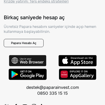
Krizde yatırım: Ters endeks stratejileri
Birkaç saniyede hesap aç
Ücretsiz Papara hesabını saniyeler içinde açıp hemen
kullanmaya başlayabilirsin.
Papara Hesabı Aç
destek@paparainvest.com
0850 335 15 15