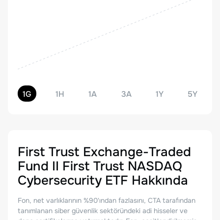
1G
1H
1A
3A
1Y
5Y
First Trust Exchange-Traded
Fund II First Trust NASDAQ
Cybersecurity ETF
Hakkında
Fon, net varlıklarının %90'ından fazlasını, CTA tarafından
tanımlanan siber güvenlik sektöründeki adi hisseler ve