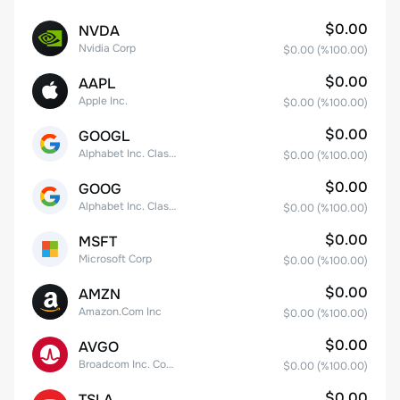
$0.00
NVDA
Nvidia Corp
$0.00
(%
100.00
)
$0.00
AAPL
Apple Inc.
$0.00
(%
100.00
)
$0.00
GOOGL
Alphabet Inc. Class A Common Stock
$0.00
(%
100.00
)
$0.00
GOOG
Alphabet Inc. Class C Capital Stock
$0.00
(%
100.00
)
$0.00
MSFT
Microsoft Corp
$0.00
(%
100.00
)
$0.00
AMZN
Amazon.Com Inc
$0.00
(%
100.00
)
$0.00
AVGO
Broadcom Inc. Common Stock
$0.00
(%
100.00
)
$0.00
TSLA