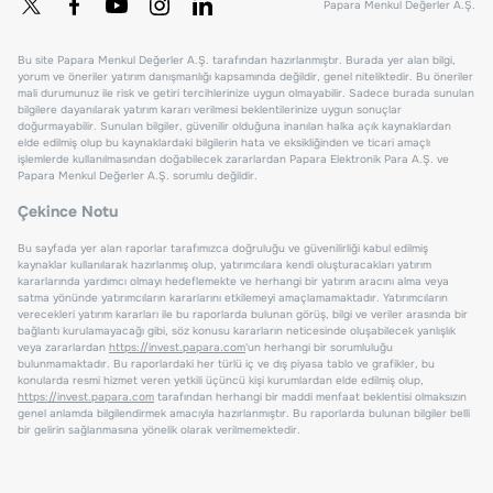
Papara Menkul Değerler A.Ş.
Bu site Papara Menkul Değerler A.Ş. tarafından hazırlanmıştır. Burada yer alan bilgi,
yorum ve öneriler yatırım danışmanlığı kapsamında değildir, genel niteliktedir. Bu öneriler
mali durumunuz ile risk ve getiri tercihlerinize uygun olmayabilir. Sadece burada sunulan
bilgilere dayanılarak yatırım kararı verilmesi beklentilerinize uygun sonuçlar
doğurmayabilir. Sunulan bilgiler, güvenilir olduğuna inanılan halka açık kaynaklardan
elde edilmiş olup bu kaynaklardaki bilgilerin hata ve eksikliğinden ve ticari amaçlı
işlemlerde kullanılmasından doğabilecek zararlardan Papara Elektronik Para A.Ş. ve
Papara Menkul Değerler A.Ş. sorumlu değildir.
Çekince Notu
Bu sayfada yer alan raporlar tarafımızca doğruluğu ve güvenilirliği kabul edilmiş
kaynaklar kullanılarak hazırlanmış olup, yatırımcılara kendi oluşturacakları yatırım
kararlarında yardımcı olmayı hedeflemekte ve herhangi bir yatırım aracını alma veya
satma yönünde yatırımcıların kararlarını etkilemeyi amaçlamamaktadır. Yatırımcıların
verecekleri yatırım kararları ile bu raporlarda bulunan görüş, bilgi ve veriler arasında bir
bağlantı kurulamayacağı gibi, söz konusu kararların neticesinde oluşabilecek yanlışlık
veya zararlardan
https://invest.papara.com
'un herhangi bir sorumluluğu
bulunmamaktadır. Bu raporlardaki her türlü iç ve dış piyasa tablo ve grafikler, bu
konularda resmi hizmet veren yetkili üçüncü kişi kurumlardan elde edilmiş olup,
https://invest.papara.com
tarafından herhangi bir maddi menfaat beklentisi olmaksızın
genel anlamda bilgilendirmek amacıyla hazırlanmıştır. Bu raporlarda bulunan bilgiler belli
bir gelirin sağlanmasına yönelik olarak verilmemektedir.