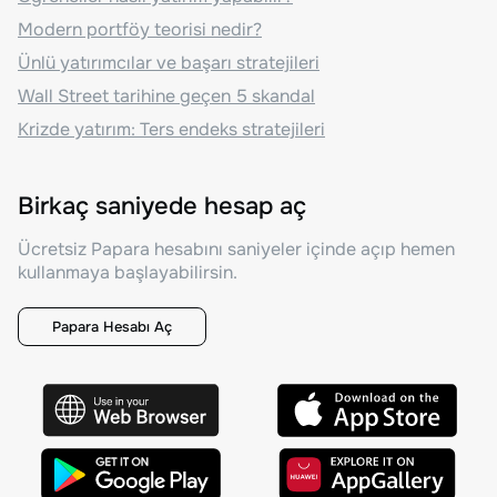
Modern portföy teorisi nedir?
Ünlü yatırımcılar ve başarı stratejileri
Wall Street tarihine geçen 5 skandal
Krizde yatırım: Ters endeks stratejileri
Birkaç saniyede hesap aç
Ücretsiz Papara hesabını saniyeler içinde açıp hemen
kullanmaya başlayabilirsin.
Papara Hesabı Aç