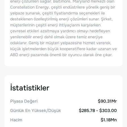
enerji çözümleri sağlar. Baltimore, Maryland merkezli olan
Constellation Energy, çeşitli endüstrilere yönelik geniş bir
yelpaze sunarak, çeşitli fiyatlandırma seçenekleri ile
desteklenen özelleştirilmiş enerji çözümleri sunar. Şirket,
müşterilerinin çeşitli enerji ihtiyaçlarını karşılarken
çevresel etkileri azaltmaya yardımcı olmayı hedefleyen
yenilenebilir enerji dahil olmak üzere temiz enerjiye
odaklanır. Geniş bir müşteri yelpazesine hizmet vererek,
küçük işletmelerden büyük kooperatiflere kadar uzanan ve
ABD enerji pazarında önemli bir oyuncu olarak öne çıkar.
İstatistikler
Piyasa Değeri
$90.31Mr
Günlük En Yüksek/Düşük
$285.78 - $303.00
Hacim
$1.18Mn