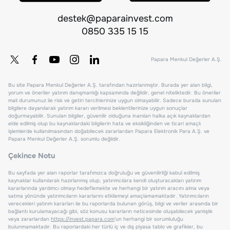
destek@paparainvest.com
0850 335 15 15
Papara Menkul Değerler A.Ş.
Bu site Papara Menkul Değerler A.Ş. tarafından hazırlanmıştır. Burada yer alan bilgi,
yorum ve öneriler yatırım danışmanlığı kapsamında değildir, genel niteliktedir. Bu öneriler
mali durumunuz ile risk ve getiri tercihlerinize uygun olmayabilir. Sadece burada sunulan
bilgilere dayanılarak yatırım kararı verilmesi beklentilerinize uygun sonuçlar
doğurmayabilir. Sunulan bilgiler, güvenilir olduğuna inanılan halka açık kaynaklardan
elde edilmiş olup bu kaynaklardaki bilgilerin hata ve eksikliğinden ve ticari amaçlı
işlemlerde kullanılmasından doğabilecek zararlardan Papara Elektronik Para A.Ş. ve
Papara Menkul Değerler A.Ş. sorumlu değildir.
Çekince Notu
Bu sayfada yer alan raporlar tarafımızca doğruluğu ve güvenilirliği kabul edilmiş
kaynaklar kullanılarak hazırlanmış olup, yatırımcılara kendi oluşturacakları yatırım
kararlarında yardımcı olmayı hedeflemekte ve herhangi bir yatırım aracını alma veya
satma yönünde yatırımcıların kararlarını etkilemeyi amaçlamamaktadır. Yatırımcıların
verecekleri yatırım kararları ile bu raporlarda bulunan görüş, bilgi ve veriler arasında bir
bağlantı kurulamayacağı gibi, söz konusu kararların neticesinde oluşabilecek yanlışlık
veya zararlardan
https://invest.papara.com
'un herhangi bir sorumluluğu
bulunmamaktadır. Bu raporlardaki her türlü iç ve dış piyasa tablo ve grafikler, bu