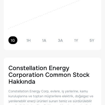
1G
1H
1A
3A
1Y
5Y
Constellation Energy
Corporation Common Stock
Hakkında
Constellation Energy Corp, evlere, iş yerlerine, kamu
kuruluşlarına ve toptan müşterilere elektrik, doğalgaz ve
yenilenebilir enerji ürünleri sunan temiz ve sürdürülebilir