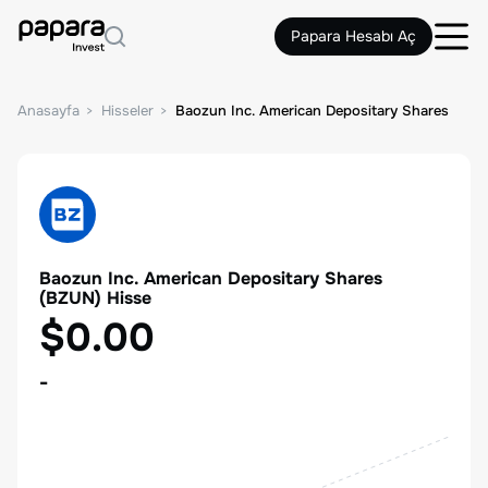
Papara Hesabı Aç
Anasayfa
Hisseler
Baozun Inc. American Depositary Shares
Baozun Inc. American Depositary Shares
(
BZUN
) Hisse
$0.00
-