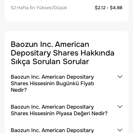
52 Hafta En Yüksek/Düşük
$2.12 - $4.88
Baozun Inc. American
Depositary Shares
Hakkında
Sıkça Sorulan Sorular
Baozun Inc. American Depositary
Shares Hissesinin Bugünkü Fiyatı
Nedir?
Baozun Inc. American Depositary
Shares Hissesinin Piyasa Değeri Nedir?
Baozun Inc. American Depositary