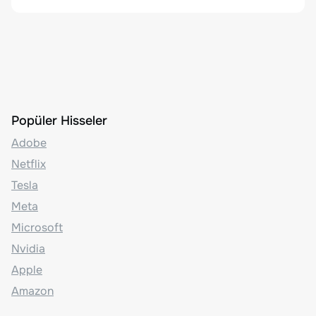
Popüler Hisseler
Adobe
Netflix
Tesla
Meta
Microsoft
Nvidia
Apple
Amazon