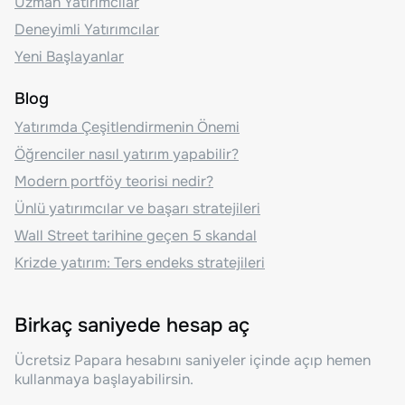
Uzman Yatırımcılar
Deneyimli Yatırımcılar
Yeni Başlayanlar
Blog
Yatırımda Çeşitlendirmenin Önemi
Öğrenciler nasıl yatırım yapabilir?
Modern portföy teorisi nedir?
Ünlü yatırımcılar ve başarı stratejileri
Wall Street tarihine geçen 5 skandal
Krizde yatırım: Ters endeks stratejileri
Birkaç saniyede hesap aç
Ücretsiz Papara hesabını saniyeler içinde açıp hemen
kullanmaya başlayabilirsin.