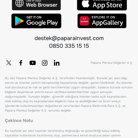
destek@paparainvest.com
0850 335 15 15
Papara Menkul Değerler A.Ş.
Bu site Papara Menkul Değerler A.Ş. tarafından hazırlanmıştır. Burada yer alan bilgi,
yorum ve öneriler yatırım danışmanlığı kapsamında değildir, genel niteliktedir. Bu öneriler
mali durumunuz ile risk ve getiri tercihlerinize uygun olmayabilir. Sadece burada sunulan
bilgilere dayanılarak yatırım kararı verilmesi beklentilerinize uygun sonuçlar
doğurmayabilir. Sunulan bilgiler, güvenilir olduğuna inanılan halka açık kaynaklardan
elde edilmiş olup bu kaynaklardaki bilgilerin hata ve eksikliğinden ve ticari amaçlı
işlemlerde kullanılmasından doğabilecek zararlardan Papara Elektronik Para A.Ş. ve
Papara Menkul Değerler A.Ş. sorumlu değildir.
Çekince Notu
Bu sayfada yer alan raporlar tarafımızca doğruluğu ve güvenilirliği kabul edilmiş
kaynaklar kullanılarak hazırlanmış olup, yatırımcılara kendi oluşturacakları yatırım