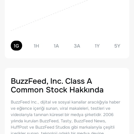
1G
1H
1A
3A
1Y
5Y
BuzzFeed, Inc. Class A
Common Stock
Hakkında
BuzzFeed Inc., dijital ve sosyal kanallar aracılığıyla haber
ve eğlence içeriği sunan, viral makaleleri, testleri ve
videolarıyla tanınan küresel bir medya şirketidir. 2006
yılında kurulan BuzzFeed, Tasty, BuzzFeed News,
HuffPost ve BuzzFeed Studios gibi markalarıyla çeşitli
içerikler sunan, teknoloji odaklı bir medya devine