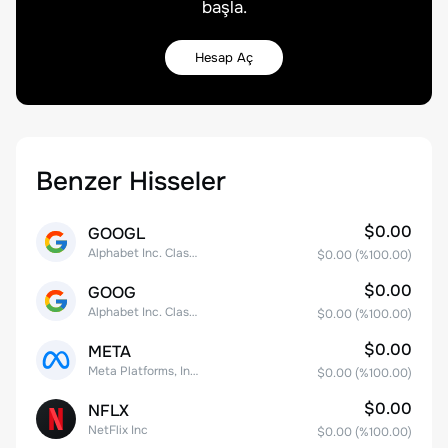
başla.
Hesap Aç
Benzer Hisseler
$0.00
GOOGL
Alphabet Inc. Class A Common Stock
$0.00
(%
100.00
)
$0.00
GOOG
Alphabet Inc. Class C Capital Stock
$0.00
(%
100.00
)
$0.00
META
Meta Platforms, Inc. Class A Common Stock
$0.00
(%
100.00
)
$0.00
NFLX
NetFlix Inc
$0.00
(%
100.00
)