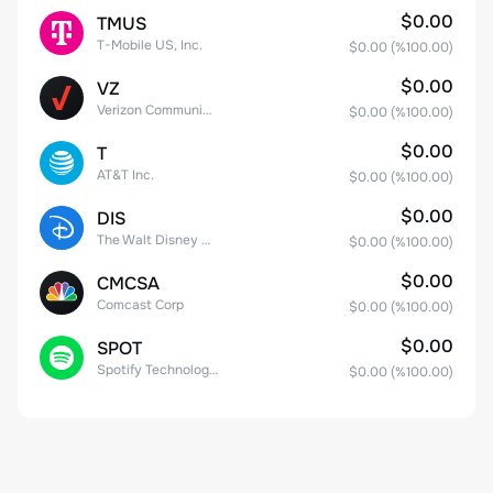
$0.00
TMUS
T-Mobile US, Inc.
$0.00
(%
100.00
)
$0.00
VZ
Verizon Communications
$0.00
(%
100.00
)
$0.00
T
AT&T Inc.
$0.00
(%
100.00
)
$0.00
DIS
The Walt Disney Company
$0.00
(%
100.00
)
$0.00
CMCSA
Comcast Corp
$0.00
(%
100.00
)
$0.00
SPOT
Spotify Technology S.A.
$0.00
(%
100.00
)