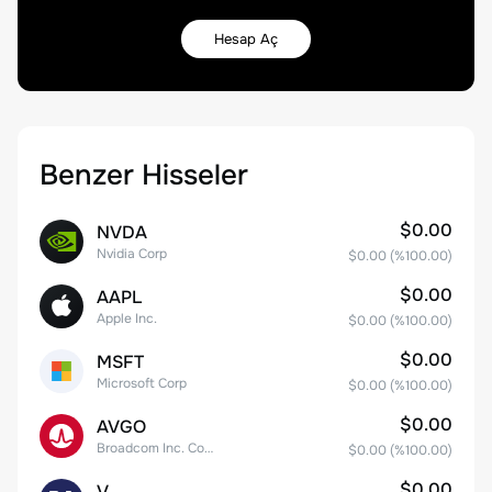
Hesap Aç
Benzer Hisseler
$0.00
NVDA
Nvidia Corp
$0.00
(%
100.00
)
$0.00
AAPL
Apple Inc.
$0.00
(%
100.00
)
$0.00
MSFT
Microsoft Corp
$0.00
(%
100.00
)
$0.00
AVGO
Broadcom Inc. Common Stock
$0.00
(%
100.00
)
$0.00
V