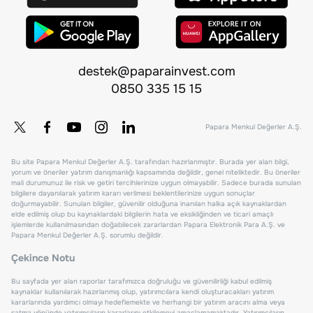
destek@paparainvest.com
0850 335 15 15
Papara Menkul Değerler A.Ş.
Bu site Papara Menkul Değerler A.Ş. tarafından hazırlanmıştır. Burada yer alan bilgi,
yorum ve öneriler yatırım danışmanlığı kapsamında değildir, genel niteliktedir. Bu öneriler
mali durumunuz ile risk ve getiri tercihlerinize uygun olmayabilir. Sadece burada sunulan
bilgilere dayanılarak yatırım kararı verilmesi beklentilerinize uygun sonuçlar
doğurmayabilir. Sunulan bilgiler, güvenilir olduğuna inanılan halka açık kaynaklardan
elde edilmiş olup bu kaynaklardaki bilgilerin hata ve eksikliğinden ve ticari amaçlı
işlemlerde kullanılmasından doğabilecek zararlardan Papara Elektronik Para A.Ş. ve
Papara Menkul Değerler A.Ş. sorumlu değildir.
Çekince Notu
Bu sayfada yer alan raporlar tarafımızca doğruluğu ve güvenilirliği kabul edilmiş
kaynaklar kullanılarak hazırlanmış olup, yatırımcılara kendi oluşturacakları yatırım
kararlarında yardımcı olmayı hedeflemekte ve herhangi bir yatırım aracını alma veya
satma yönünde yatırımcıların kararlarını etkilemeyi amaçlamamaktadır. Yatırımcıların