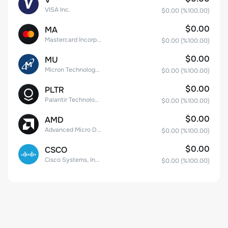
VISA Inc.
$0.00
(%
100.00
)
$0.00
MA
Mastercard Incorporated
$0.00
(%
100.00
)
$0.00
MU
Micron Technology, Inc.
$0.00
(%
100.00
)
$0.00
PLTR
Palantir Technologies Inc. Class A Common Stock
$0.00
(%
100.00
)
$0.00
AMD
Advanced Micro Devices
$0.00
(%
100.00
)
$0.00
CSCO
Cisco Systems, Inc. Common Stock (DE)
$0.00
(%
100.00
)