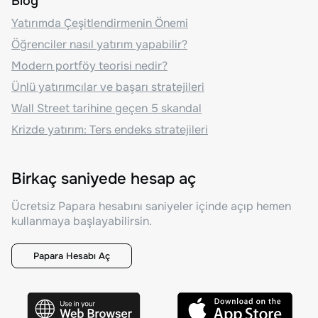
Blog
Yatırımda Çeşitlendirmenin Önemi
Öğrenciler nasıl yatırım yapabilir?
Modern portföy teorisi nedir?
Ünlü yatırımcılar ve başarı stratejileri
Wall Street tarihine geçen 5 skandal
Krizde yatırım: Ters endeks stratejileri
Birkaç saniyede hesap aç
Ücretsiz Papara hesabını saniyeler içinde açıp hemen
kullanmaya başlayabilirsin.
Papara Hesabı Aç