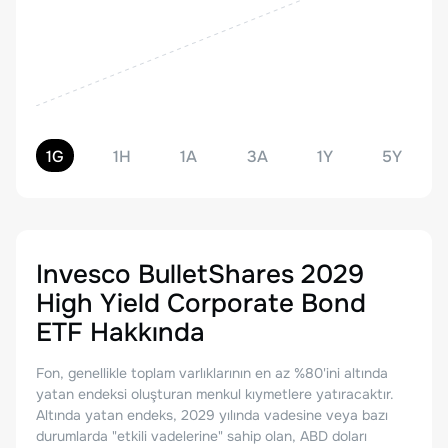
1G
1H
1A
3A
1Y
5Y
Invesco BulletShares 2029
High Yield Corporate Bond
ETF
Hakkında
Fon, genellikle toplam varlıklarının en az %80'ini altında
yatan endeksi oluşturan menkul kıymetlere yatıracaktır.
Altında yatan endeks, 2029 yılında vadesine veya bazı
durumlarda "etkili vadelerine" sahip olan, ABD doları