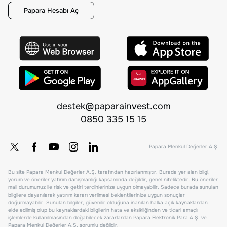
Papara Hesabı Aç
destek@paparainvest.com
0850 335 15 15
Papara Menkul Değerler A.Ş.
Bu site Papara Menkul Değerler A.Ş. tarafından hazırlanmıştır. Burada yer alan bilgi,
yorum ve öneriler yatırım danışmanlığı kapsamında değildir, genel niteliktedir. Bu öneriler
mali durumunuz ile risk ve getiri tercihlerinize uygun olmayabilir. Sadece burada sunulan
bilgilere dayanılarak yatırım kararı verilmesi beklentilerinize uygun sonuçlar
doğurmayabilir. Sunulan bilgiler, güvenilir olduğuna inanılan halka açık kaynaklardan
elde edilmiş olup bu kaynaklardaki bilgilerin hata ve eksikliğinden ve ticari amaçlı
işlemlerde kullanılmasından doğabilecek zararlardan Papara Elektronik Para A.Ş. ve
Papara Menkul Değerler A.Ş. sorumlu değildir.