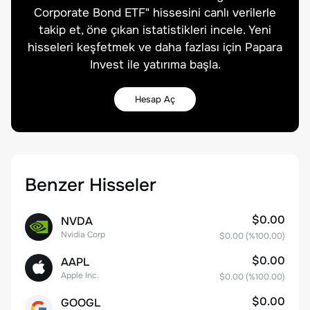
Corporate Bond ETF
" hissesini canlı verilerle
takip et, öne çıkan istatistikleri incele. Yeni
hisseleri keşfetmek ve daha fazlası için Papara
Invest ile yatırıma başla.
Hesap Aç
Benzer Hisseler
$0.00
NVDA
Nvidia Corp
$0.00
(%
100.00
)
$0.00
AAPL
Apple Inc.
$0.00
(%
100.00
)
$0.00
GOOGL