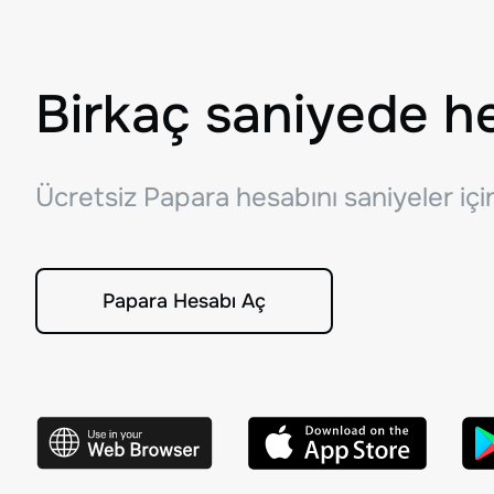
Birkaç saniyede h
Ücretsiz Papara hesabını saniyeler iç
Papara Hesabı Aç