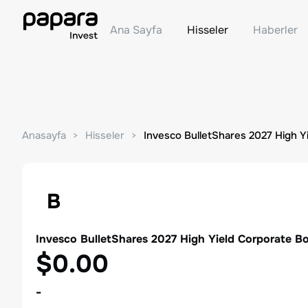
Ana Sayfa
Hisseler
Haberler
Anasayfa
Hisseler
Invesco BulletShares 2027 High Y
B
Invesco BulletShares 2027 High Yield Corporate B
$0.00
-