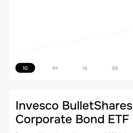
1G
1H
1A
3A
Invesco BulletShares
Corporate Bond ETF