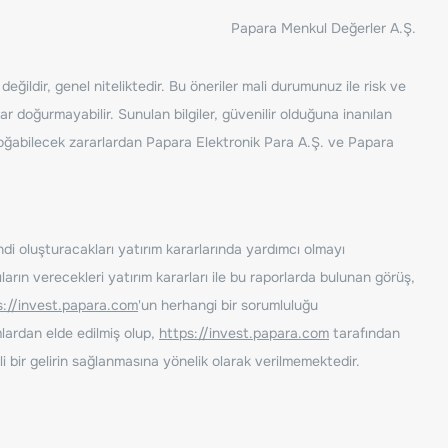
Papara Menkul Değerler A.Ş.
ğildir, genel niteliktedir. Bu öneriler mali durumunuz ile risk ve
ar doğurmayabilir. Sunulan bilgiler, güvenilir olduğuna inanılan
n doğabilecek zararlardan Papara Elektronik Para A.Ş. ve Papara
ndi oluşturacakları yatırım kararlarında yardımcı olmayı
rın verecekleri yatırım kararları ile bu raporlarda bulunan görüş,
s://invest.papara.com
'un herhangi bir sorumluluğu
lardan elde edilmiş olup,
https://invest.papara.com
tarafından
i bir gelirin sağlanmasına yönelik olarak verilmemektedir.