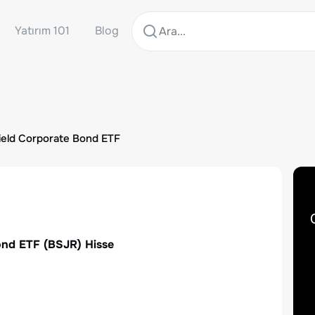
Yatırım 101
Blog
ield Corporate Bond ETF
ond ETF
(
BSJR
) Hisse