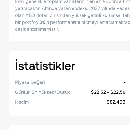
Fon, genellikle toplam varlıklarının en az %80'ini alt
yatıracaktır. Altında yatan endeks, 2027 yılında vade
olan ABD doları cinsinden yüksek getirili kurumsal tahvi
bir portföyünün performansını ölçmeyi amaçlamaktadır 
çeşitlendirilmemiştir.
İstatistikler
Piyasa Değeri
-
Günlük En Yüksek/Düşük
$22.52 - $22.59
Hacim
$82.40B