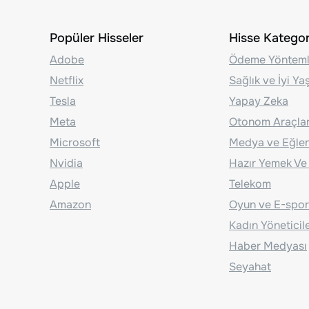
Popüler Hisseler
Hisse Kategori
Adobe
Ödeme Yönteml
Netflix
Sağlık ve İyi Y
Tesla
Yapay Zeka
Meta
Otonom Araçla
Microsoft
Medya ve Eğle
Nvidia
Hazır Yemek Ve
Apple
Telekom
Amazon
Oyun ve E-spor
Kadın Yöneticil
Haber Medyası
Seyahat