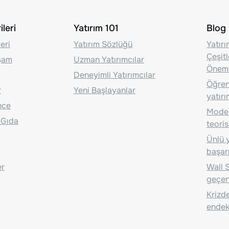
leri
Yatırım 101
Blog
eri
Yatırım Sözlüğü
Yatır
Çeşit
aşam
Uzman Yatırımcılar
Önem
Deneyimli Yatırımcılar
Öğrenc
r
Yeni Başlayanlar
yatırı
nce
Moder
 Gıda
teoris
Ünlü y
başarı
er
Wall S
geçen
Krizde
endeks