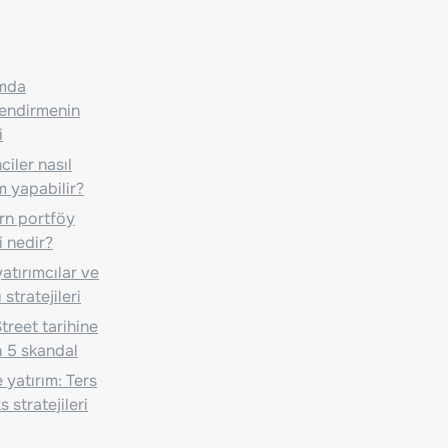
ımda
lendirmenin
i
iler nasıl
m yapabilir?
n portföy
i nedir?
atırımcılar ve
 stratejileri
treet tarihine
 5 skandal
 yatırım: Ters
 stratejileri