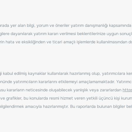
ada yer alan bilgi, yorum ve öneriler yatırım danışmanlığı kapsamında de
ilere dayanılarak yatırım kararı verilmesi beklentilerinize uygun sonuçl
erin hata ve eksikliğinden ve ticari amaçlı işlemlerde kullanılmasında
 kabul edilmiş kaynaklar kullanılarak hazırlanmış olup, yatırımcılara ke
nde yatırımcıların kararlarını etkilemeyi amaçlamamaktadır. Yatırımcıla
nusu kararların neticesinde oluşabilecek yanlışlık veya zararlardan
http
ve grafikler, bu konularda resmi hizmet veren yetkili üçüncü kişi kurum
gilendirmek amacıyla hazırlanmıştır. Bu raporlarda bulunan bilgiler bell