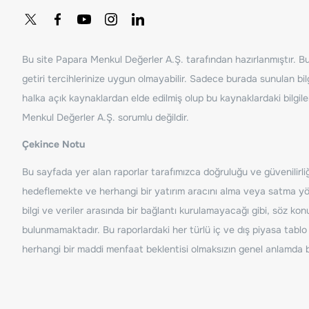
Bu site Papara Menkul Değerler A.Ş. tarafından hazırlanmıştır. Bur
getiri tercihlerinize uygun olmayabilir. Sadece burada sunulan bilg
halka açık kaynaklardan elde edilmiş olup bu kaynaklardaki bilgil
Menkul Değerler A.Ş. sorumlu değildir.
Çekince Notu
Bu sayfada yer alan raporlar tarafımızca doğruluğu ve güvenilirliği
hedeflemekte ve herhangi bir yatırım aracını alma veya satma yönü
bilgi ve veriler arasında bir bağlantı kurulamayacağı gibi, söz ko
bulunmamaktadır. Bu raporlardaki her türlü iç ve dış piyasa tablo 
herhangi bir maddi menfaat beklentisi olmaksızın genel anlamda bil