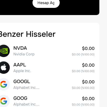
Hesap Aç
Benzer Hisseler
NVDA
$0.00
Nvidia Corp
$0.00
(%
100.00
)
AAPL
$0.00
Apple Inc.
$0.00
(%
100.00
)
GOOGL
$0.00
Alphabet Inc. Class A Common Stock
$0.00
(%
100.00
)
GOOG
$0.00
Alphabet Inc. Class C Capital Stock
$0.00
(%
100.00
)