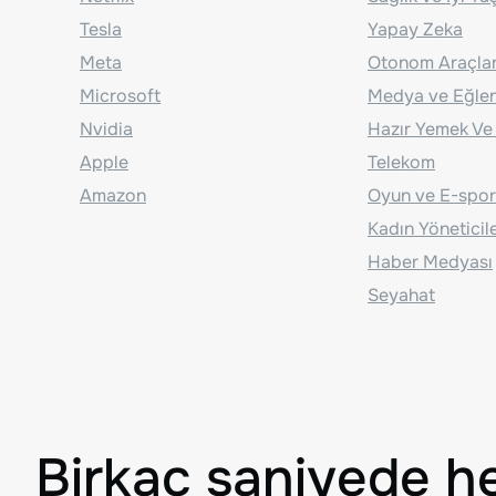
Tesla
Yapay Zeka
Meta
Otonom Araçla
Microsoft
Medya ve Eğle
Nvidia
Hazır Yemek Ve
Apple
Telekom
Amazon
Oyun ve E-spor
Kadın Yöneticil
Haber Medyası
Seyahat
Birkaç saniyede h