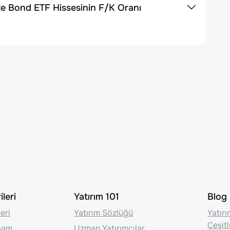
te Bond ETF Hissesinin F/K Oranı
leri
Yatırım 101
Blog
eri
Yatırım Sözlüğü
Yatır
Çeşit
aşam
Uzman Yatırımcılar