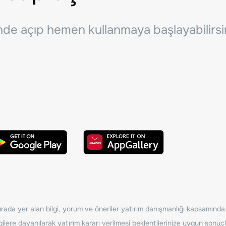
inde açıp hemen kullanmaya başlayabilirsi
ada yer alan bilgi, yorum ve öneriler yatırım danışmanlığı kapsamında de
ilere dayanılarak yatırım kararı verilmesi beklentilerinize uygun sonuçl