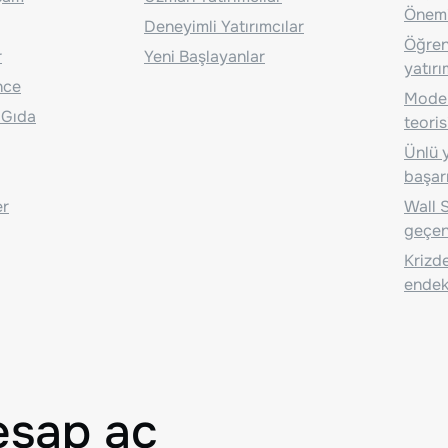
Önem
Deneyimli Yatırımcılar
Öğrenc
r
Yeni Başlayanlar
yatırı
nce
Moder
 Gıda
teoris
Ünlü y
başarı
er
Wall S
geçen
Krizde
endeks
esap aç