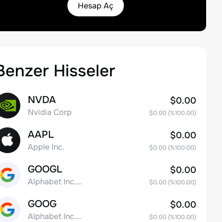
Hesap Aç
Benzer Hisseler
NVDA
$0.00
Nvidia Corp
$0.00
(%
100.00
)
AAPL
$0.00
Apple Inc.
$0.00
(%
100.00
)
GOOGL
$0.00
Alphabet Inc. Class A Common Stock
$0.00
(%
100.00
)
GOOG
$0.00
Alphabet Inc. Class C Capital Stock
$0.00
(%
100.00
)