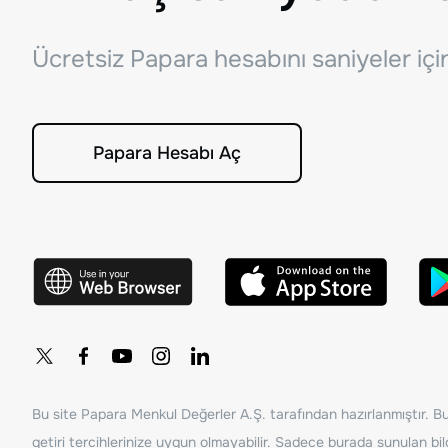
Ücretsiz Papara hesabını saniyeler iç
Papara Hesabı Aç
Bu site Papara Menkul Değerler A.Ş. tarafından hazırlanmıştır. Bur
getiri tercihlerinize uygun olmayabilir. Sadece burada sunulan bilg