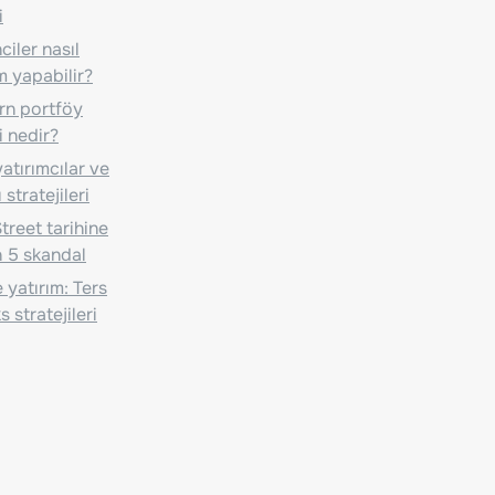
i
iler nasıl
m yapabilir?
n portföy
i nedir?
atırımcılar ve
 stratejileri
treet tarihine
 5 skandal
 yatırım: Ters
 stratejileri