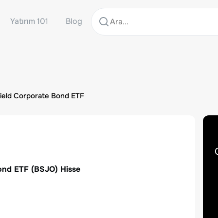
Yatırım 101
Blog
Yield Corporate Bond ETF
Bond ETF
(
BSJO
) Hisse