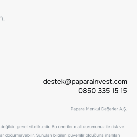
n.
destek@paparainvest.com
0850 335 15 15
Papara Menkul Değerler A.Ş.
ğildir, genel niteliktedir. Bu öneriler mali durumunuz ile risk ve
ar doğurmayabilir. Sunulan bilgiler, güvenilir olduğuna inanılan