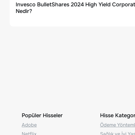
Invesco BulletShares 2024 High Yield Corpora
Nedir?
Popüler Hisseler
Hisse Kategori
Adobe
Ödeme Yönteml
Netflix
Sağlık ve İyi Y