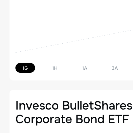
1G
1H
1A
3A
Invesco BulletShares
Corporate Bond ETF