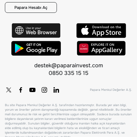
Papara Hesabı Aç
destek@paparainvest.com
0850 335 15 15
Papara Menkul Değerler A.Ş.
Bu site Papara Menkul Değerler A.Ş. tarafından hazırlanmıştır. Burada yer alan bilgi,
yorum ve öneriler yatırım danışmanlığı kapsamında değildir, genel niteliktedir. Bu öneriler
mali durumunuz ile risk ve getiri tercihlerinize uygun olmayabilir. Sadece burada sunulan
bilgilere dayanılarak yatırım kararı verilmesi beklentilerinize uygun sonuçlar
doğurmayabilir. Sunulan bilgiler, güvenilir olduğuna inanılan halka açık kaynaklardan
elde edilmiş olup bu kaynaklardaki bilgilerin hata ve eksikliğinden ve ticari amaçlı
işlemlerde kullanılmasından doğabilecek zararlardan Papara Elektronik Para A.Ş. ve