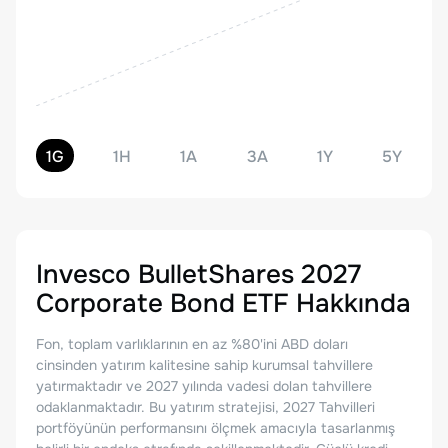
1G
1H
1A
3A
1Y
5Y
Invesco BulletShares 2027
Corporate Bond ETF
Hakkında
Fon, toplam varlıklarının en az %80'ini ABD doları
cinsinden yatırım kalitesine sahip kurumsal tahvillere
yatırmaktadır ve 2027 yılında vadesi dolan tahvillere
odaklanmaktadır. Bu yatırım stratejisi, 2027 Tahvilleri
portföyünün performansını ölçmek amacıyla tasarlanmış