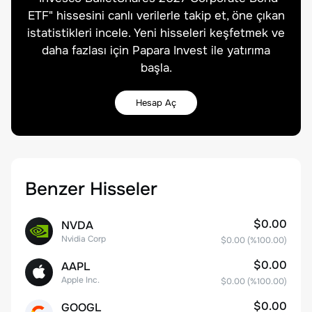
ETF
" hissesini canlı verilerle takip et, öne çıkan
istatistikleri incele. Yeni hisseleri keşfetmek ve
daha fazlası için Papara Invest ile yatırıma
başla.
Hesap Aç
Benzer Hisseler
$0.00
NVDA
Nvidia Corp
$0.00
(%
100.00
)
$0.00
AAPL
Apple Inc.
$0.00
(%
100.00
)
$0.00
GOOGL