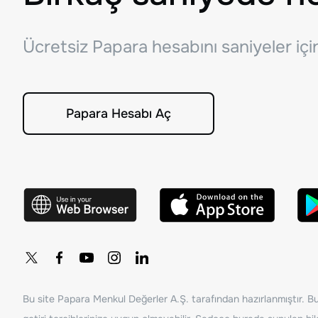
Ücretsiz Papara hesabını saniyeler iç
Papara Hesabı Aç
Bu site Papara Menkul Değerler A.Ş. tarafından hazırlanmıştır. Bur