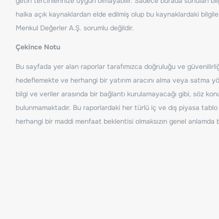
getiri tercihlerinize uygun olmayabilir. Sadece burada sunulan bilg
halka açık kaynaklardan elde edilmiş olup bu kaynaklardaki bilgil
Menkul Değerler A.Ş. sorumlu değildir.
Çekince Notu
Bu sayfada yer alan raporlar tarafımızca doğruluğu ve güvenilirliği
hedeflemekte ve herhangi bir yatırım aracını alma veya satma yönü
bilgi ve veriler arasında bir bağlantı kurulamayacağı gibi, söz ko
bulunmamaktadır. Bu raporlardaki her türlü iç ve dış piyasa tablo 
herhangi bir maddi menfaat beklentisi olmaksızın genel anlamda bil