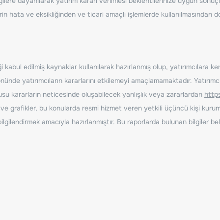
ilere dayanılarak yatırım kararı verilmesi beklentilerinize uygun sonuçl
erin hata ve eksikliğinden ve ticari amaçlı işlemlerde kullanılmasında
 kabul edilmiş kaynaklar kullanılarak hazırlanmış olup, yatırımcılara ke
nde yatırımcıların kararlarını etkilemeyi amaçlamamaktadır. Yatırımcıla
nusu kararların neticesinde oluşabilecek yanlışlık veya zararlardan
http
ve grafikler, bu konularda resmi hizmet veren yetkili üçüncü kişi kurum
gilendirmek amacıyla hazırlanmıştır. Bu raporlarda bulunan bilgiler bell