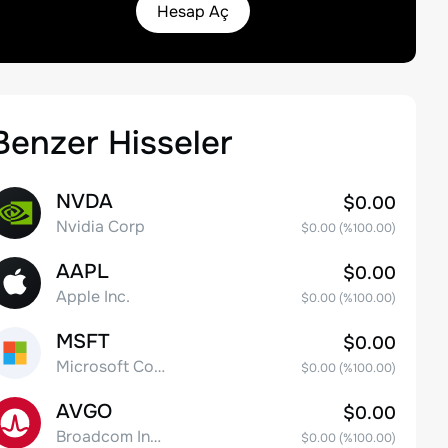
Hesap Aç
Benzer Hisseler
NVDA
$0.00
Nvidia Corp
$0.00
(%
100.00
)
AAPL
$0.00
Apple Inc.
$0.00
(%
100.00
)
MSFT
$0.00
Microsoft Corp
$0.00
(%
100.00
)
AVGO
$0.00
Broadcom Inc. Common Stock
$0.00
(%
100.00
)