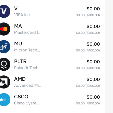
V
$0.00
VISA Inc.
$0.00
(%
100.00
)
MA
$0.00
Mastercard Incorporated
$0.00
(%
100.00
)
MU
$0.00
Micron Technology, Inc.
$0.00
(%
100.00
)
PLTR
$0.00
Palantir Technologies Inc. Class A Common Stock
$0.00
(%
100.00
)
AMD
$0.00
Advanced Micro Devices
$0.00
(%
100.00
)
CSCO
$0.00
Cisco Systems, Inc. Common Stock (DE)
$0.00
(%
100.00
)