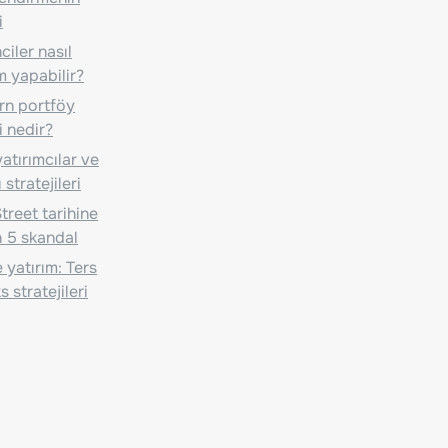
i
iler nasıl
m yapabilir?
n portföy
i nedir?
atırımcılar ve
 stratejileri
treet tarihine
 5 skandal
 yatırım: Ters
 stratejileri