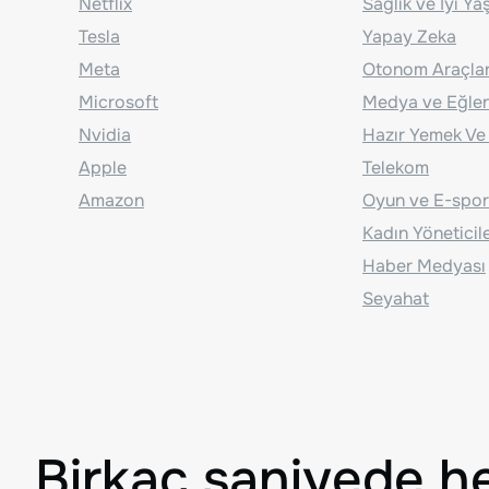
Netflix
Sağlık ve İyi Y
Tesla
Yapay Zeka
Meta
Otonom Araçla
Microsoft
Medya ve Eğle
Nvidia
Hazır Yemek Ve
Apple
Telekom
Amazon
Oyun ve E-spor
Kadın Yöneticil
Haber Medyası
Seyahat
Birkaç saniyede h