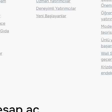
aşam
Uzman Yatırımcılar
Önem
Deneyimli Yatırımcılar
Öğrenc
r
Yeni Başlayanlar
yatırı
nce
Moder
 Gıda
teoris
Ünlü y
başarı
er
Wall S
geçen
Krizde
endeks
esap aç