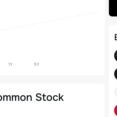
1Y
5Y
 Common Stock