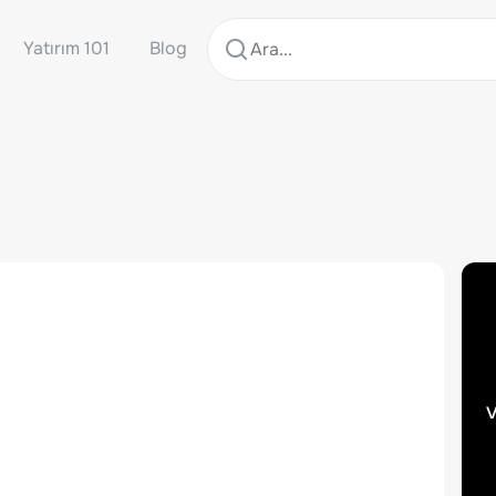
Yatırım 101
Blog
v