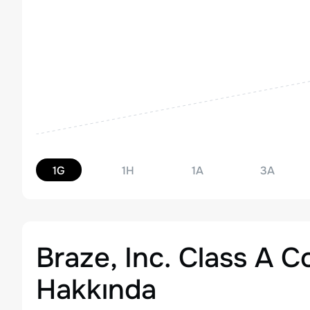
1G
1H
1A
3A
Braze, Inc. Class A
Hakkında