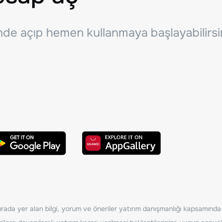
inde açıp hemen kullanmaya başlayabilirsi
ada yer alan bilgi, yorum ve öneriler yatırım danışmanlığı kapsamında de