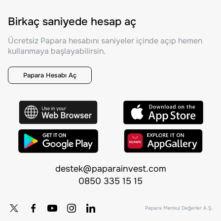
Birkaç saniyede hesap aç
Ücretsiz Papara hesabını saniyeler içinde açıp hemen
kullanmaya başlayabilirsin.
Papara Hesabı Aç
destek@paparainvest.com
0850 335 15 15
Papara Menkul Değerler A.Ş.