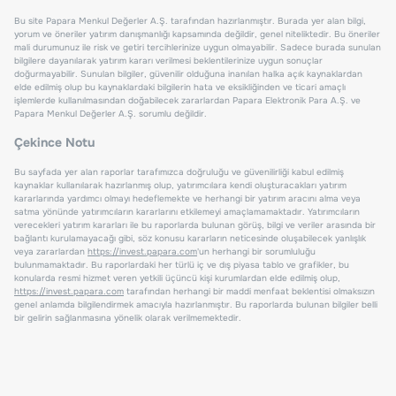
Bu site Papara Menkul Değerler A.Ş. tarafından hazırlanmıştır. Burada yer alan bilgi,
yorum ve öneriler yatırım danışmanlığı kapsamında değildir, genel niteliktedir. Bu öneriler
mali durumunuz ile risk ve getiri tercihlerinize uygun olmayabilir. Sadece burada sunulan
bilgilere dayanılarak yatırım kararı verilmesi beklentilerinize uygun sonuçlar
doğurmayabilir. Sunulan bilgiler, güvenilir olduğuna inanılan halka açık kaynaklardan
elde edilmiş olup bu kaynaklardaki bilgilerin hata ve eksikliğinden ve ticari amaçlı
işlemlerde kullanılmasından doğabilecek zararlardan Papara Elektronik Para A.Ş. ve
Papara Menkul Değerler A.Ş. sorumlu değildir.
Çekince Notu
Bu sayfada yer alan raporlar tarafımızca doğruluğu ve güvenilirliği kabul edilmiş
kaynaklar kullanılarak hazırlanmış olup, yatırımcılara kendi oluşturacakları yatırım
kararlarında yardımcı olmayı hedeflemekte ve herhangi bir yatırım aracını alma veya
satma yönünde yatırımcıların kararlarını etkilemeyi amaçlamamaktadır. Yatırımcıların
verecekleri yatırım kararları ile bu raporlarda bulunan görüş, bilgi ve veriler arasında bir
bağlantı kurulamayacağı gibi, söz konusu kararların neticesinde oluşabilecek yanlışlık
veya zararlardan
https://invest.papara.com
'un herhangi bir sorumluluğu
bulunmamaktadır. Bu raporlardaki her türlü iç ve dış piyasa tablo ve grafikler, bu
konularda resmi hizmet veren yetkili üçüncü kişi kurumlardan elde edilmiş olup,
https://invest.papara.com
tarafından herhangi bir maddi menfaat beklentisi olmaksızın
genel anlamda bilgilendirmek amacıyla hazırlanmıştır. Bu raporlarda bulunan bilgiler belli
bir gelirin sağlanmasına yönelik olarak verilmemektedir.