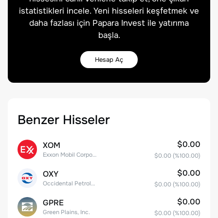
istatistikleri incele. Yeni hisseleri keşfetmek ve
daha fazlası için Papara Invest ile yatırıma
başla.
Hesap Aç
Benzer Hisseler
$0.00
XOM
Exxon Mobil Corporation
$0.00
(%
100.00
)
$0.00
OXY
Occidental Petroleum Corporation
$0.00
(%
100.00
)
$0.00
GPRE
Green Plains, Inc.
$0.00
(%
100.00
)