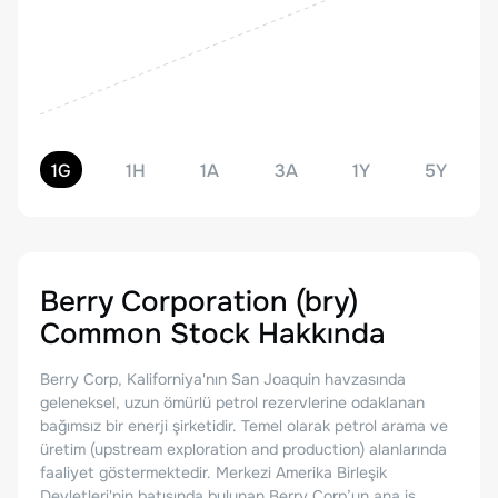
1G
1H
1A
3A
1Y
5Y
Berry Corporation (bry)
Common Stock
Hakkında
Berry Corp, Kaliforniya'nın San Joaquin havzasında
geleneksel, uzun ömürlü petrol rezervlerine odaklanan
bağımsız bir enerji şirketidir. Temel olarak petrol arama ve
üretim (upstream exploration and production) alanlarında
faaliyet göstermektedir. Merkezi Amerika Birleşik
Devletleri'nin batısında bulunan Berry Corp’un ana iş