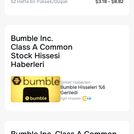
52 Hafta En Yüksek/Düşük
$3.18 - $8.82
Bumble Inc.
Class A Common
Stock Hissesi
Haberleri
Şirket Haberleri
Bumble Hisseleri %6
Geriledi
İlgili Hisseler: