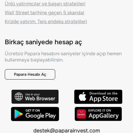
Ünlü yatırımcılar ve başarı stratejileri
Wall Street tarihine geçen 5 skandal
Krizde yatırım: Ters endeks stratejileri
Birkaç saniyede hesap aç
Ücretsiz Papara hesabını saniyeler içinde açıp hemen
kullanmaya başlayabilirsin.
Papara Hesabı Aç
destek@paparainvest.com