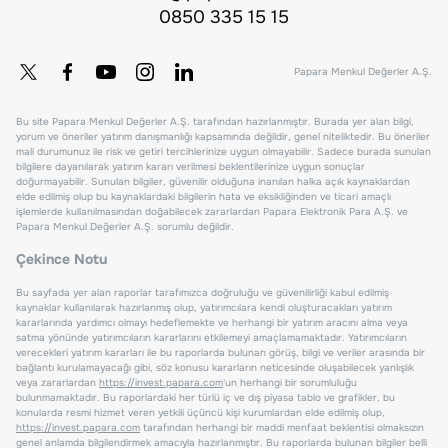
0850 335 15 15
Papara Menkul Değerler A.Ş.
Bu site Papara Menkul Değerler A.Ş. tarafından hazırlanmıştır. Burada yer alan bilgi,
yorum ve öneriler yatırım danışmanlığı kapsamında değildir, genel niteliktedir. Bu öneriler
mali durumunuz ile risk ve getiri tercihlerinize uygun olmayabilir. Sadece burada sunulan
bilgilere dayanılarak yatırım kararı verilmesi beklentilerinize uygun sonuçlar
doğurmayabilir. Sunulan bilgiler, güvenilir olduğuna inanılan halka açık kaynaklardan
elde edilmiş olup bu kaynaklardaki bilgilerin hata ve eksikliğinden ve ticari amaçlı
işlemlerde kullanılmasından doğabilecek zararlardan Papara Elektronik Para A.Ş. ve
Papara Menkul Değerler A.Ş. sorumlu değildir.
Çekince Notu
Bu sayfada yer alan raporlar tarafımızca doğruluğu ve güvenilirliği kabul edilmiş
kaynaklar kullanılarak hazırlanmış olup, yatırımcılara kendi oluşturacakları yatırım
kararlarında yardımcı olmayı hedeflemekte ve herhangi bir yatırım aracını alma veya
satma yönünde yatırımcıların kararlarını etkilemeyi amaçlamamaktadır. Yatırımcıların
verecekleri yatırım kararları ile bu raporlarda bulunan görüş, bilgi ve veriler arasında bir
bağlantı kurulamayacağı gibi, söz konusu kararların neticesinde oluşabilecek yanlışlık
veya zararlardan
https://invest.papara.com
'un herhangi bir sorumluluğu
bulunmamaktadır. Bu raporlardaki her türlü iç ve dış piyasa tablo ve grafikler, bu
konularda resmi hizmet veren yetkili üçüncü kişi kurumlardan elde edilmiş olup,
https://invest.papara.com
tarafından herhangi bir maddi menfaat beklentisi olmaksızın
genel anlamda bilgilendirmek amacıyla hazırlanmıştır. Bu raporlarda bulunan bilgiler belli