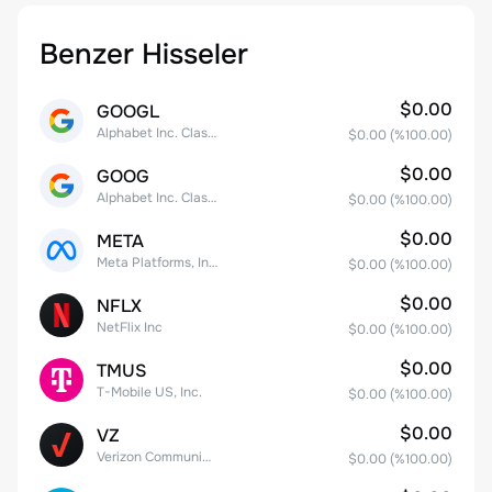
Benzer Hisseler
$0.00
GOOGL
Alphabet Inc. Class A Common Stock
$0.00
(%
100.00
)
$0.00
GOOG
Alphabet Inc. Class C Capital Stock
$0.00
(%
100.00
)
$0.00
META
Meta Platforms, Inc. Class A Common Stock
$0.00
(%
100.00
)
$0.00
NFLX
NetFlix Inc
$0.00
(%
100.00
)
$0.00
TMUS
T-Mobile US, Inc.
$0.00
(%
100.00
)
$0.00
VZ
Verizon Communications
$0.00
(%
100.00
)