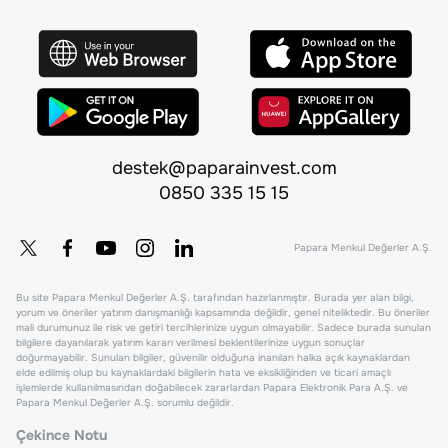
destek@paparainvest.com
0850 335 15 15
Papara Menkul Değerler A.Ş.
Bu site Papara Menkul Değerler A.Ş. tarafından hazırlanmıştır. Burada yer alan bilgi,
yorum ve öneriler yatırım danışmanlığı kapsamında değildir, genel niteliktedir. Bu öneriler
mali durumunuz ile risk ve getiri tercihlerinize uygun olmayabilir. Sadece burada sunulan
bilgilere dayanılarak yatırım kararı verilmesi beklentilerinize uygun sonuçlar
doğurmayabilir. Sunulan bilgiler, güvenilir olduğuna inanılan halka açık kaynaklardan
elde edilmiş olup bu kaynaklardaki bilgilerin hata ve eksikliğinden ve ticari amaçlı
işlemlerde kullanılmasından doğabilecek zararlardan Papara Elektronik Para A.Ş. ve
Papara Menkul Değerler A.Ş. sorumlu değildir.
Çekince Notu