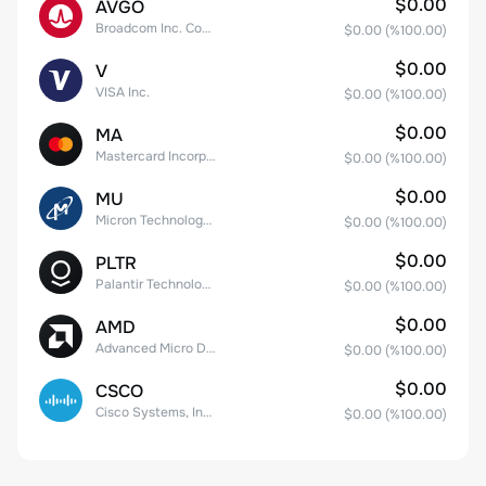
$0.00
AVGO
Broadcom Inc. Common Stock
$0.00
(%
100.00
)
$0.00
V
VISA Inc.
$0.00
(%
100.00
)
$0.00
MA
Mastercard Incorporated
$0.00
(%
100.00
)
$0.00
MU
Micron Technology, Inc.
$0.00
(%
100.00
)
$0.00
PLTR
Palantir Technologies Inc. Class A Common Stock
$0.00
(%
100.00
)
$0.00
AMD
Advanced Micro Devices
$0.00
(%
100.00
)
$0.00
CSCO
Cisco Systems, Inc. Common Stock (DE)
$0.00
(%
100.00
)