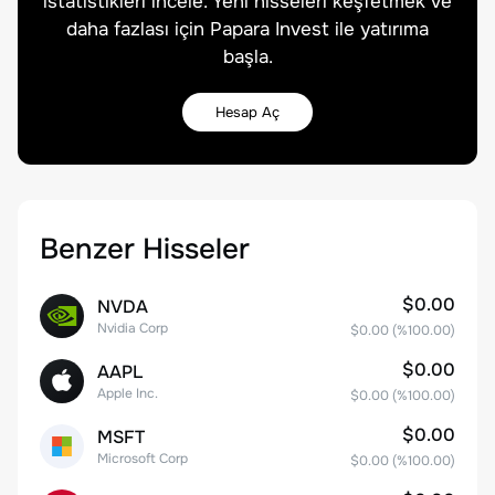
istatistikleri incele. Yeni hisseleri keşfetmek ve
daha fazlası için Papara Invest ile yatırıma
başla.
Hesap Aç
Benzer Hisseler
$0.00
NVDA
Nvidia Corp
$0.00
(%
100.00
)
$0.00
AAPL
Apple Inc.
$0.00
(%
100.00
)
$0.00
MSFT
Microsoft Corp
$0.00
(%
100.00
)