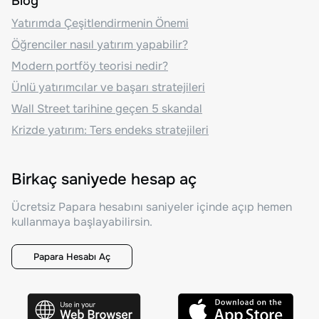
Blog
Yatırımda Çeşitlendirmenin Önemi
Öğrenciler nasıl yatırım yapabilir?
Modern portföy teorisi nedir?
Ünlü yatırımcılar ve başarı stratejileri
Wall Street tarihine geçen 5 skandal
Krizde yatırım: Ters endeks stratejileri
Birkaç saniyede hesap aç
Ücretsiz Papara hesabını saniyeler içinde açıp hemen
kullanmaya başlayabilirsin.
Papara Hesabı Aç