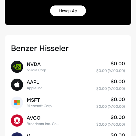
Hesap Aç
Benzer Hisseler
$0.00
NVDA
Nvidia Corp
$0.00
(%
100.00
)
$0.00
AAPL
Apple Inc.
$0.00
(%
100.00
)
$0.00
MSFT
Microsoft Corp
$0.00
(%
100.00
)
$0.00
AVGO
Broadcom Inc. Common Stock
$0.00
(%
100.00
)
$0.00
V