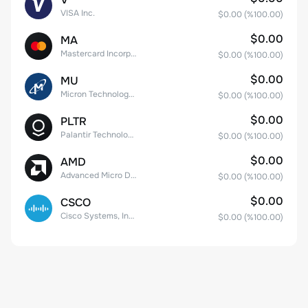
VISA Inc.
$0.00
(%
100.00
)
$0.00
MA
Mastercard Incorporated
$0.00
(%
100.00
)
$0.00
MU
Micron Technology, Inc.
$0.00
(%
100.00
)
$0.00
PLTR
Palantir Technologies Inc. Class A Common Stock
$0.00
(%
100.00
)
$0.00
AMD
Advanced Micro Devices
$0.00
(%
100.00
)
$0.00
CSCO
Cisco Systems, Inc. Common Stock (DE)
$0.00
(%
100.00
)