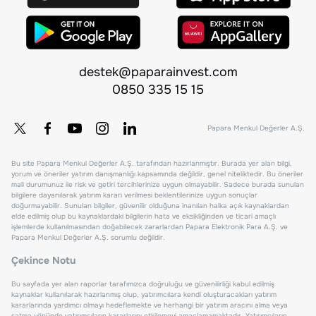
destek@paparainvest.com
0850 335 15 15
Papara Menkul Değerler A.Ş.
Bu site Papara Menkul Değerler A.Ş. tarafından hazırlanmıştır. Burada yer alan bilgi,
yorum ve öneriler yatırım danışmanlığı kapsamında değildir, genel niteliktedir. Bu öneriler
mali durumunuz ile risk ve getiri tercihlerinize uygun olmayabilir. Sadece burada sunulan
bilgilere dayanılarak yatırım kararı verilmesi beklentilerinize uygun sonuçlar
doğurmayabilir. Sunulan bilgiler, güvenilir olduğuna inanılan halka açık kaynaklardan
elde edilmiş olup bu kaynaklardaki bilgilerin hata ve eksikliğinden ve ticari amaçlı
işlemlerde kullanılmasından doğabilecek zararlardan Papara Elektronik Para A.Ş. ve
Papara Menkul Değerler A.Ş. sorumlu değildir.
Çekince Notu
Bu sayfada yer alan raporlar tarafımızca doğruluğu ve güvenilirliği kabul edilmiş
kaynaklar kullanılarak hazırlanmış olup, yatırımcılara kendi oluşturacakları yatırım
kararlarında yardımcı olmayı hedeflemekte ve herhangi bir yatırım aracını alma veya
satma yönünde yatırımcıların kararlarını etkilemeyi amaçlamamaktadır. Yatırımcıların