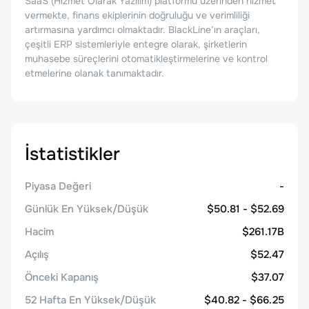
SaaS (Hizmet Olarak Yazılım) platformu üzerinden hizmet
vermekte, finans ekiplerinin doğruluğu ve verimliliği
artırmasına yardımcı olmaktadır. BlackLine’ın araçları,
çeşitli ERP sistemleriyle entegre olarak, şirketlerin
muhasebe süreçlerini otomatikleştirmelerine ve kontrol
etmelerine olanak tanımaktadır.
İstatistikler
Piyasa Değeri
-
Günlük En Yüksek/Düşük
$50.81 - $52.69
Hacim
$261.17B
Açılış
$52.47
Önceki Kapanış
$37.07
52 Hafta En Yüksek/Düşük
$40.82 - $66.25