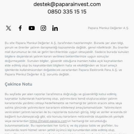
destek@paparainvest.com
0850 335 15 15
Papara Menkul Değerler A.Ş.
Bu site Papara Menkul Değerler A.Ş. tarafından hazırlanmıştır. Burada yer alan bilgi,
yorum ve öneriler yatırım danışmanlığı kapsamında değildir, genel niteliktedir. Bu öneriler
mali durumunuz ile risk ve getiri tercihlerinize uygun olmayabilir. Sadece burada sunulan
bilgilere dayanılarak yatırım kararı verilmesi beklentilerinize uygun sonuçlar
doğurmayabilir. Sunulan bilgiler, güvenilir olduğuna inanılan halka açık kaynaklardan
elde edilmiş olup bu kaynaklardaki bilgilerin hata ve eksikliğinden ve ticari amaçlı
işlemlerde kullanılmasından doğabilecek zararlardan Papara Elektronik Para A.Ş. ve
Papara Menkul Değerler A.Ş. sorumlu değildir.
Çekince Notu
Bu sayfada yer alan raporlar tarafımızca doğruluğu ve güvenilirliği kabul edilmiş
kaynaklar kullanılarak hazırlanmış olup, yatırımcılara kendi oluşturacakları yatırım
kararlarında yardımcı olmayı hedeflemekte ve herhangi bir yatırım aracını alma veya
satma yönünde yatırımcıların kararlarını etkilemeyi amaçlamamaktadır. Yatırımcıların
verecekleri yatırım kararları ile bu raporlarda bulunan görüş, bilgi ve veriler arasında bir
bağlantı kurulamayacağı gibi, söz konusu kararların neticesinde oluşabilecek yanlışlık
veya zararlardan
https://invest.papara.com
'un herhangi bir sorumluluğu
bulunmamaktadır. Bu raporlardaki her türlü iç ve dış piyasa tablo ve grafikler, bu
konularda resmi hizmet veren yetkili üçüncü kişi kurumlardan elde edilmiş olup,