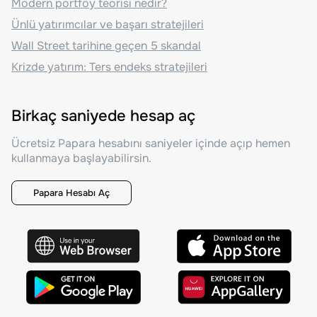
Modern portföy teorisi nedir?
Ünlü yatırımcılar ve başarı stratejileri
Wall Street tarihine geçen 5 skandal
Krizde yatırım: Ters endeks stratejileri
Birkaç saniyede hesap aç
Ücretsiz Papara hesabını saniyeler içinde açıp hemen
kullanmaya başlayabilirsin.
Papara Hesabı Aç