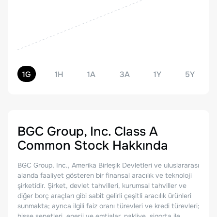
1G
1H
1A
3A
1Y
5Y
BGC Group, Inc. Class A
Common Stock
Hakkında
BGC Group, Inc., Amerika Birleşik Devletleri ve uluslararası
alanda faaliyet gösteren bir finansal aracılık ve teknoloji
şirketidir. Şirket, devlet tahvilleri, kurumsal tahviller ve
diğer borç araçları gibi sabit gelirli çeşitli aracılık ürünleri
sunmakta; ayrıca ilgili faiz oranı türevleri ve kredi türevleri;
hisse senetleri, enerji ve emtialar, nakliye, sigorta ile