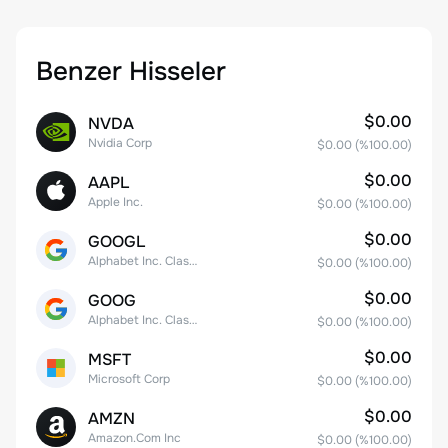
Benzer Hisseler
$0.00
NVDA
Nvidia Corp
$0.00
(%
100.00
)
$0.00
AAPL
Apple Inc.
$0.00
(%
100.00
)
$0.00
GOOGL
Alphabet Inc. Class A Common Stock
$0.00
(%
100.00
)
$0.00
GOOG
Alphabet Inc. Class C Capital Stock
$0.00
(%
100.00
)
$0.00
MSFT
Microsoft Corp
$0.00
(%
100.00
)
$0.00
AMZN
Amazon.Com Inc
$0.00
(%
100.00
)