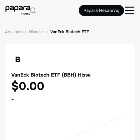
Papara Hesabı Aç
Anasayfa
Hisseler
VanEck Biotech ETF
B
VanEck Biotech ETF
(
BBH
) Hisse
$0.00
-