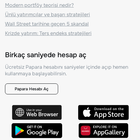
Modern portföy teorisi nedir?
Ünlü yatırımcılar ve başarı stratejileri
Wall Street tarihine geçen 5 skandal
Krizde yatırım: Ters endeks stratejileri
Birkaç saniyede hesap aç
Ücretsiz Papara hesabını saniyeler içinde açıp hemen
kullanmaya başlayabilirsin.
Papara Hesabı Aç