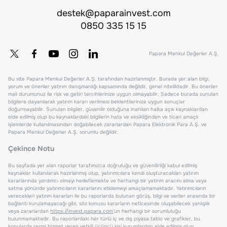
destek@paparainvest.com
0850 335 15 15
Papara Menkul Değerler A.Ş.
Bu site Papara Menkul Değerler A.Ş. tarafından hazırlanmıştır. Burada yer alan bilgi,
yorum ve öneriler yatırım danışmanlığı kapsamında değildir, genel niteliktedir. Bu öneriler
mali durumunuz ile risk ve getiri tercihlerinize uygun olmayabilir. Sadece burada sunulan
bilgilere dayanılarak yatırım kararı verilmesi beklentilerinize uygun sonuçlar
doğurmayabilir. Sunulan bilgiler, güvenilir olduğuna inanılan halka açık kaynaklardan
elde edilmiş olup bu kaynaklardaki bilgilerin hata ve eksikliğinden ve ticari amaçlı
işlemlerde kullanılmasından doğabilecek zararlardan Papara Elektronik Para A.Ş. ve
Papara Menkul Değerler A.Ş. sorumlu değildir.
Çekince Notu
Bu sayfada yer alan raporlar tarafımızca doğruluğu ve güvenilirliği kabul edilmiş
kaynaklar kullanılarak hazırlanmış olup, yatırımcılara kendi oluşturacakları yatırım
kararlarında yardımcı olmayı hedeflemekte ve herhangi bir yatırım aracını alma veya
satma yönünde yatırımcıların kararlarını etkilemeyi amaçlamamaktadır. Yatırımcıların
verecekleri yatırım kararları ile bu raporlarda bulunan görüş, bilgi ve veriler arasında bir
bağlantı kurulamayacağı gibi, söz konusu kararların neticesinde oluşabilecek yanlışlık
veya zararlardan
https://invest.papara.com
'un herhangi bir sorumluluğu
bulunmamaktadır. Bu raporlardaki her türlü iç ve dış piyasa tablo ve grafikler, bu
konularda resmi hizmet veren yetkili üçüncü kişi kurumlardan elde edilmiş olup,