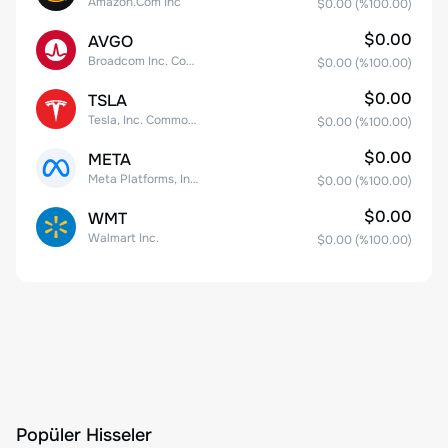
Amazon.Com Inc
$0.00
(%
100.00
)
$0.00
AVGO
Broadcom Inc. Common Stock
$0.00
(%
100.00
)
$0.00
TSLA
Tesla, Inc. Common Stock
$0.00
(%
100.00
)
$0.00
META
Meta Platforms, Inc. Class A Common Stock
$0.00
(%
100.00
)
$0.00
WMT
Walmart Inc.
$0.00
(%
100.00
)
Popüler Hisseler