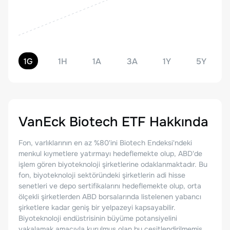
1G
1H
1A
3A
1Y
5Y
VanEck Biotech ETF
Hakkında
Fon, varlıklarının en az %80'ini Biotech Endeksi'ndeki
menkul kıymetlere yatırmayı hedeflemekte olup, ABD'de
işlem gören biyoteknoloji şirketlerine odaklanmaktadır. Bu
fon, biyoteknoloji sektöründeki şirketlerin adi hisse
senetleri ve depo sertifikalarını hedeflemekte olup, orta
ölçekli şirketlerden ABD borsalarında listelenen yabancı
şirketlere kadar geniş bir yelpazeyi kapsayabilir.
Biyoteknoloji endüstrisinin büyüme potansiyelini
yakalamak amacıyla kurulmuş olan bu çeşitlendirilmemiş