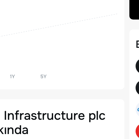
1Y
5Y
 Infrastructure plc
ında