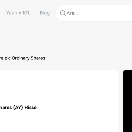
Yatırım 101
Blog
re plc Ordinary Shares
Shares
(
AY
) Hisse