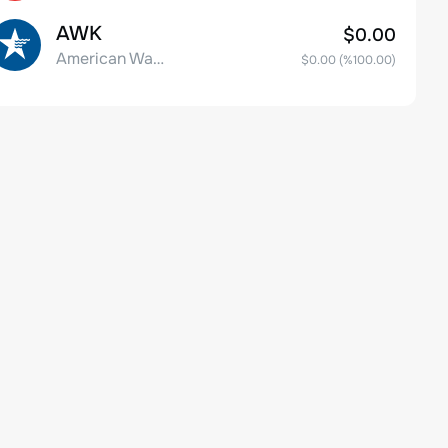
AWK
$0.00
American Water Works Company, Inc
$0.00
(%
100.00
)