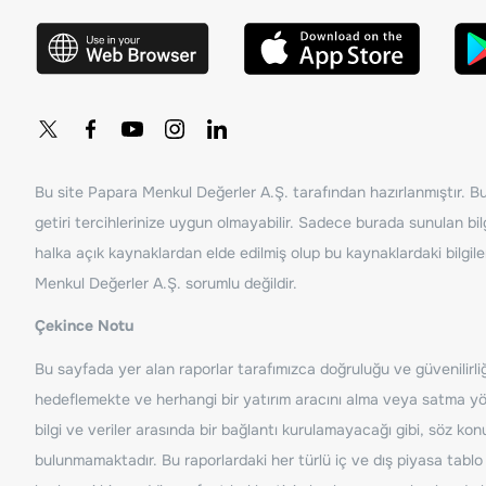
Bu site Papara Menkul Değerler A.Ş. tarafından hazırlanmıştır. Bur
getiri tercihlerinize uygun olmayabilir. Sadece burada sunulan bilg
halka açık kaynaklardan elde edilmiş olup bu kaynaklardaki bilgil
Menkul Değerler A.Ş. sorumlu değildir.
Çekince Notu
Bu sayfada yer alan raporlar tarafımızca doğruluğu ve güvenilirliği
hedeflemekte ve herhangi bir yatırım aracını alma veya satma yönü
bilgi ve veriler arasında bir bağlantı kurulamayacağı gibi, söz ko
bulunmamaktadır. Bu raporlardaki her türlü iç ve dış piyasa tablo 