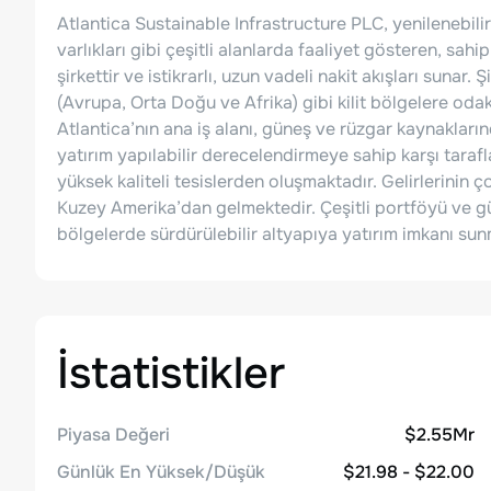
Atlantica Sustainable Infrastructure PLC, yenilenebilir e
varlıkları gibi çeşitli alanlarda faaliyet gösteren, sahi
şirkettir ve istikrarlı, uzun vadeli nakit akışları sun
(Avrupa, Orta Doğu ve Afrika) gibi kilit bölgelere odak
Atlantica’nın ana iş alanı, güneş ve rüzgar kaynaklarında
yatırım yapılabilir derecelendirmeye sahip karşı tarafl
yüksek kaliteli tesislerden oluşmaktadır. Gelirlerin
Kuzey Amerika’dan gelmektedir. Çeşitli portföyü ve güçl
bölgelerde sürdürülebilir altyapıya yatırım imkanı sun
İstatistikler
Piyasa Değeri
$2.55Mr
Günlük En Yüksek/Düşük
$21.98 - $22.00