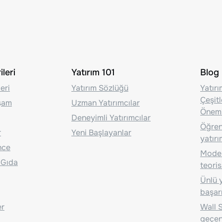
leri
Yatırım 101
Blog
eri
Yatırım Sözlüğü
Yatır
Çeşit
aşam
Uzman Yatırımcılar
Önem
Deneyimli Yatırımcılar
Öğrenc
r
Yeni Başlayanlar
yatırı
nce
Moder
 Gıda
teoris
Ünlü y
başarı
er
Wall S
geçen