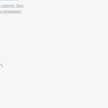
 yatırım: Ters
 stratejileri
n.