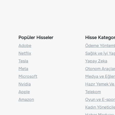
Popüler Hisseler
Hisse Kategori
Adobe
Ödeme Yönteml
Netflix
Sağlık ve İyi Y
Tesla
Yapay Zeka
Meta
Otonom Araçla
Microsoft
Medya ve Eğle
Nvidia
Hazır Yemek Ve
Apple
Telekom
Amazon
Oyun ve E-spor
Kadın Yöneticil
Haber Medyası