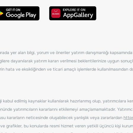
ada yer alan bilgi, yorum ve öneriler yatırım danışmanlığı kapsamında de
ilere dayanılarak yatırım kararı verilmesi beklentilerinize uygun sonuçl
erin hata ve eksikliğinden ve ticari amaçlı işlemlerde kullanılmasında
 kabul edilmiş kaynaklar kullanılarak hazırlanmış olup, yatırımcılara ke
nde yatırımcıların kararlarını etkilemeyi amaçlamamaktadır. Yatırımcıla
nusu kararların neticesinde oluşabilecek yanlışlık veya zararlardan
http
ve grafikler, bu konularda resmi hizmet veren yetkili üçüncü kişi kurum