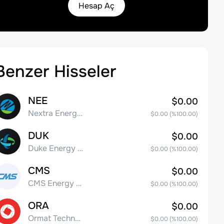
Hesap Aç
Benzer Hisseler
NEE
$0.00
Nextra Energy, Inc.
$0.00
(%
100.00
)
DUK
$0.00
Duke Energy Corporation
$0.00
(%
100.00
)
CMS
$0.00
CMS Energy Corporation
$0.00
(%
100.00
)
ORA
$0.00
Ormat Technologies, Inc.
$0.00
(%
100.00
)