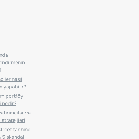
ımda
lendirmenin
i
iler nasıl
m yapabilir?
n portföy
i nedir?
atırımcılar ve
 stratejileri
treet tarihine
 5 skandal