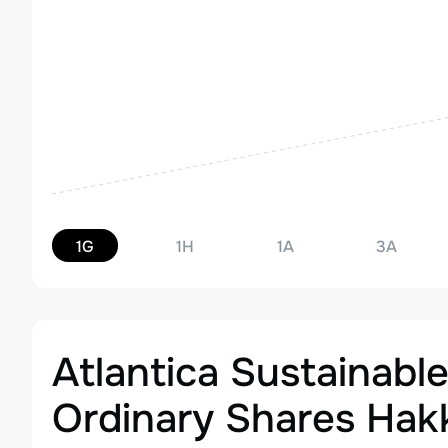
1G
1H
1A
3A
Atlantica Sustainable
Ordinary Shares
Hakk