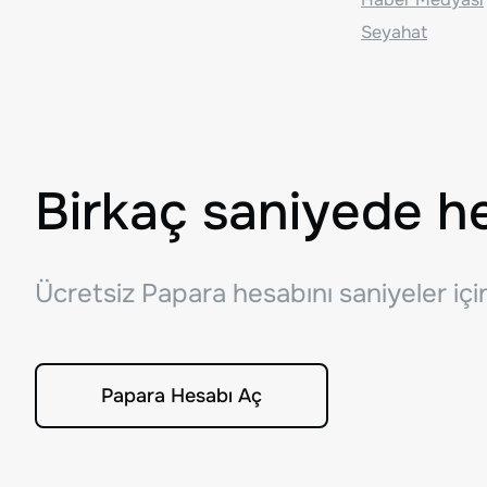
Seyahat
Birkaç saniyede h
Ücretsiz Papara hesabını saniyeler iç
Papara Hesabı Aç