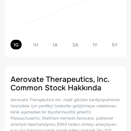
1G
1H
1A
3A
1Y
5Y
Aerovate Therapeutics, Inc.
Common Stock
Hakkında
Aerovate Therapeutics Inc, nadir görülen kardiyopulmoner
hastalıklar için yenilikçi tedaviler geliştirmeye odaklanan,
klinik aşamadaki bir biyofarmasötik şirkettir.
Massachusetts, Waltham merkezli Aerovate, pulmoner
arteriyel hipertansiyonu (PAH) tedavi etmeyi amaçlayan,
kuru toz formülasyonda inhale edilen imatinib (AV-101)