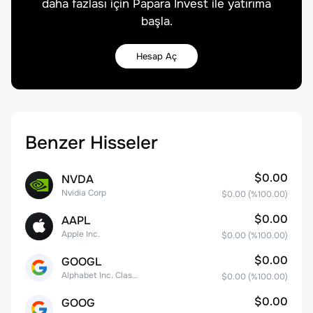
daha fazlası için Papara Invest ile yatırıma
başla.
Hesap Aç
Benzer Hisseler
$0.00
NVDA
Nvidia Corp
$0.00
(%
100.00
)
$0.00
AAPL
Apple Inc.
$0.00
(%
100.00
)
$0.00
GOOGL
Alphabet Inc. Class A Common Stock
$0.00
(%
100.00
)
$0.00
GOOG