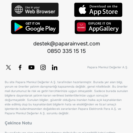
destek@paparainvest.com
0850 335 15 15
Papara Menkul Değerler A.Ş.
Bu site Papara Menkul Değerler A.Ş. tarafından hazırlanmıştır. Burada yer alan bilgi,
yorum ve öneriler yatırım danışmanlığı kapsamında değildir, genel niteliktedir. Bu öneriler
mali durumunuz ile risk ve getiri tercihlerinize uygun olmayabilir. Sadece burada sunulan
bilgilere dayanılarak yatırım kararı verilmesi beklentilerinize uygun sonuçlar
doğurmayabilir. Sunulan bilgiler, güvenilir olduğuna inanılan halka açık kaynaklardan
elde edilmiş olup bu kaynaklardaki bilgilerin hata ve eksikliğinden ve ticari amaçlı
işlemlerde kullanılmasından doğabilecek zararlardan Papara Elektronik Para A.Ş. ve
Papara Menkul Değerler A.Ş. sorumlu değildir.
Çekince Notu
Bu sayfada yer alan raporlar tarafımızca doğruluğu ve güvenilirliği kabul edilmiş