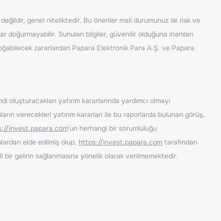
ğildir, genel niteliktedir. Bu öneriler mali durumunuz ile risk ve
ar doğurmayabilir. Sunulan bilgiler, güvenilir olduğuna inanılan
n doğabilecek zararlardan Papara Elektronik Para A.Ş. ve Papara
ndi oluşturacakları yatırım kararlarında yardımcı olmayı
rın verecekleri yatırım kararları ile bu raporlarda bulunan görüş,
s://invest.papara.com
'un herhangi bir sorumluluğu
lardan elde edilmiş olup,
https://invest.papara.com
tarafından
i bir gelirin sağlanmasına yönelik olarak verilmemektedir.