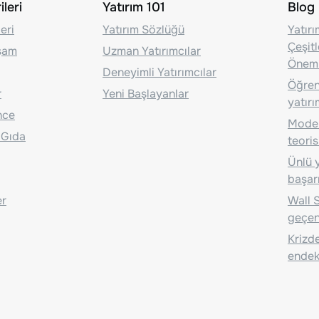
leri
Yatırım 101
Blog
eri
Yatırım Sözlüğü
Yatır
Çeşit
aşam
Uzman Yatırımcılar
Önem
Deneyimli Yatırımcılar
Öğrenc
r
Yeni Başlayanlar
yatırı
nce
Moder
 Gıda
teoris
Ünlü y
başarı
er
Wall S
geçen
Krizde
endeks