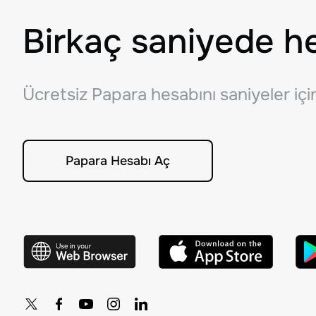
Birkaç saniyede h
Ücretsiz Papara hesabını saniyeler iç
Papara Hesabı Aç