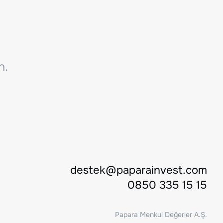
n.
destek@paparainvest.com
0850 335 15 15
Papara Menkul Değerler A.Ş.