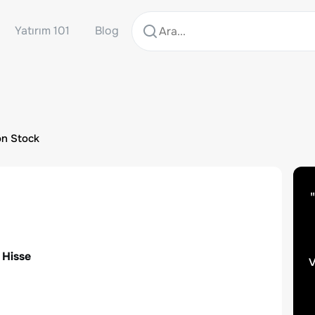
Yatırım 101
Blog
on Stock
"
 Hisse
v