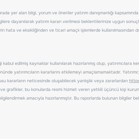
ada yer alan bilgi, yorum ve öneriler yatırım danışmanlığı kapsamında de
ilere dayanılarak yatırım kararı verilmesi beklentilerinize uygun sonuçl
erin hata ve eksikliğinden ve ticari amaçlı işlemlerde kullanılmasında
 kabul edilmiş kaynaklar kullanılarak hazırlanmış olup, yatırımcılara ke
nde yatırımcıların kararlarını etkilemeyi amaçlamamaktadır. Yatırımcıla
nusu kararların neticesinde oluşabilecek yanlışlık veya zararlardan
http
ve grafikler, bu konularda resmi hizmet veren yetkili üçüncü kişi kurum
gilendirmek amacıyla hazırlanmıştır. Bu raporlarda bulunan bilgiler bell