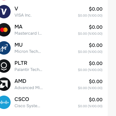
V
$0.00
VISA Inc.
$0.00
(%
100.00
)
MA
$0.00
Mastercard Incorporated
$0.00
(%
100.00
)
MU
$0.00
Micron Technology, Inc.
$0.00
(%
100.00
)
PLTR
$0.00
Palantir Technologies Inc. Class A Common Stock
$0.00
(%
100.00
)
AMD
$0.00
Advanced Micro Devices
$0.00
(%
100.00
)
CSCO
$0.00
Cisco Systems, Inc. Common Stock (DE)
$0.00
(%
100.00
)