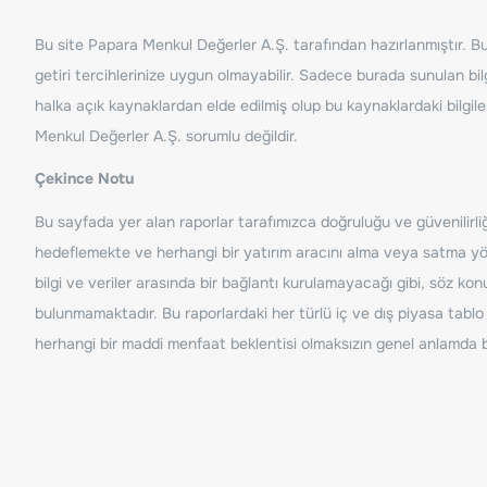
Bu site Papara Menkul Değerler A.Ş. tarafından hazırlanmıştır. Bur
getiri tercihlerinize uygun olmayabilir. Sadece burada sunulan bilg
halka açık kaynaklardan elde edilmiş olup bu kaynaklardaki bilgil
Menkul Değerler A.Ş. sorumlu değildir.
Çekince Notu
Bu sayfada yer alan raporlar tarafımızca doğruluğu ve güvenilirliği
hedeflemekte ve herhangi bir yatırım aracını alma veya satma yönü
bilgi ve veriler arasında bir bağlantı kurulamayacağı gibi, söz ko
bulunmamaktadır. Bu raporlardaki her türlü iç ve dış piyasa tablo 
herhangi bir maddi menfaat beklentisi olmaksızın genel anlamda bil