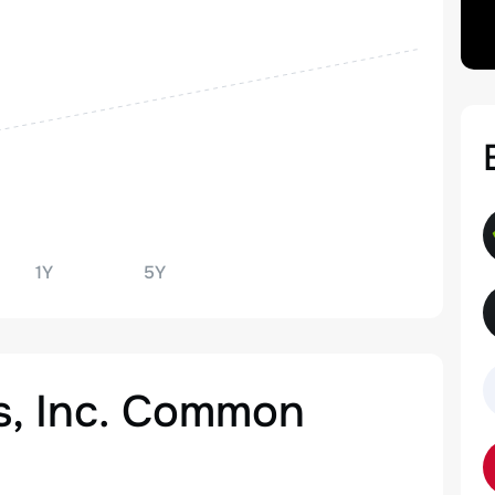
1Y
5Y
s, Inc. Common