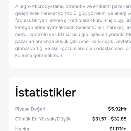
Allegro MicroSystems, otomotiv ve endüstri pazarları i
geliştirerek hareket kontrolü, güç yönetimi ve enerji v
fabless bir yarı iletken şirketi olarak kurulmuş olup, ü
kategorilerine ayırmaktadır. Sensör IC'leri, hareket, hı
motor kontrolü ve LED sürücü gibi işlevleri yönetir. 
pazarları arasında Büyük Çin, Amerika Birleşik Devlet
global varlığı ve akıllı çözümlere olan odaklanması, o
konuma getirmektedir.
İstatistikler
Piyasa Değeri
$5.92Mr
Günlük En Yüksek/Düşük
$31.57 - $32.85
Hacim
$1.17Mn