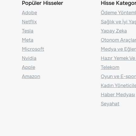
Popüler Hisseler
Hisse Kategori
Adobe
Ödeme Yönteml
Netflix
Sağlık ve İyi Y
Tesla
Yapay Zeka
Meta
Otonom Araçla
Microsoft
Medya ve Eğle
Nvidia
Hazır Yemek Ve
Apple
Telekom
Amazon
Oyun ve E-spor
Kadın Yöneticil
Haber Medyası
Seyahat