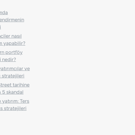
ımda
lendirmenin
i
iler nasıl
m yapabilir?
n portföy
i nedir?
atırımcılar ve
 stratejileri
treet tarihine
 5 skandal
 yatırım: Ters
 stratejileri