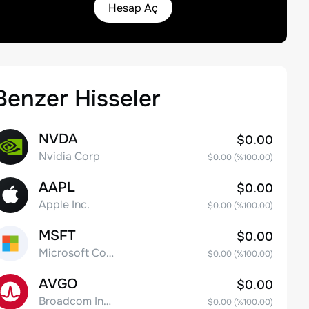
Hesap Aç
Benzer Hisseler
NVDA
$0.00
Nvidia Corp
$0.00
(%
100.00
)
AAPL
$0.00
Apple Inc.
$0.00
(%
100.00
)
MSFT
$0.00
Microsoft Corp
$0.00
(%
100.00
)
AVGO
$0.00
Broadcom Inc. Common Stock
$0.00
(%
100.00
)