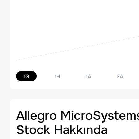
1G
1H
1A
3A
Allegro MicroSystem
Stock
Hakkında