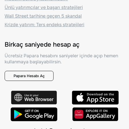
Ünlü yatırımcılar ve başarı stratejileri
Wall Street tarihine geçen 5 skandal
Krizde yatırım: Ters endeks stratejileri
Birkaç saniyede hesap aç
Ücretsiz Papara hesabını saniyeler içinde açıp hemen
kullanmaya başlayabilirsin.
Papara Hesabı Aç