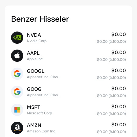
Benzer Hisseler
$0.00
NVDA
Nvidia Corp
$0.00
(%
100.00
)
$0.00
AAPL
Apple Inc.
$0.00
(%
100.00
)
$0.00
GOOGL
Alphabet Inc. Class A Common Stock
$0.00
(%
100.00
)
$0.00
GOOG
Alphabet Inc. Class C Capital Stock
$0.00
(%
100.00
)
$0.00
MSFT
Microsoft Corp
$0.00
(%
100.00
)
$0.00
AMZN
Amazon.Com Inc
$0.00
(%
100.00
)