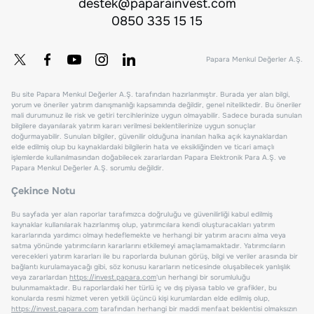
destek@paparainvest.com
0850 335 15 15
Papara Menkul Değerler A.Ş.
Bu site Papara Menkul Değerler A.Ş. tarafından hazırlanmıştır. Burada yer alan bilgi,
yorum ve öneriler yatırım danışmanlığı kapsamında değildir, genel niteliktedir. Bu öneriler
mali durumunuz ile risk ve getiri tercihlerinize uygun olmayabilir. Sadece burada sunulan
bilgilere dayanılarak yatırım kararı verilmesi beklentilerinize uygun sonuçlar
doğurmayabilir. Sunulan bilgiler, güvenilir olduğuna inanılan halka açık kaynaklardan
elde edilmiş olup bu kaynaklardaki bilgilerin hata ve eksikliğinden ve ticari amaçlı
işlemlerde kullanılmasından doğabilecek zararlardan Papara Elektronik Para A.Ş. ve
Papara Menkul Değerler A.Ş. sorumlu değildir.
Çekince Notu
Bu sayfada yer alan raporlar tarafımızca doğruluğu ve güvenilirliği kabul edilmiş
kaynaklar kullanılarak hazırlanmış olup, yatırımcılara kendi oluşturacakları yatırım
kararlarında yardımcı olmayı hedeflemekte ve herhangi bir yatırım aracını alma veya
satma yönünde yatırımcıların kararlarını etkilemeyi amaçlamamaktadır. Yatırımcıların
verecekleri yatırım kararları ile bu raporlarda bulunan görüş, bilgi ve veriler arasında bir
bağlantı kurulamayacağı gibi, söz konusu kararların neticesinde oluşabilecek yanlışlık
veya zararlardan
https://invest.papara.com
'un herhangi bir sorumluluğu
bulunmamaktadır. Bu raporlardaki her türlü iç ve dış piyasa tablo ve grafikler, bu
konularda resmi hizmet veren yetkili üçüncü kişi kurumlardan elde edilmiş olup,
https://invest.papara.com
tarafından herhangi bir maddi menfaat beklentisi olmaksızın