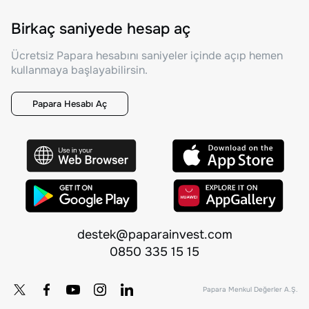
Birkaç saniyede hesap aç
Ücretsiz Papara hesabını saniyeler içinde açıp hemen
kullanmaya başlayabilirsin.
Papara Hesabı Aç
destek@paparainvest.com
0850 335 15 15
Papara Menkul Değerler A.Ş.