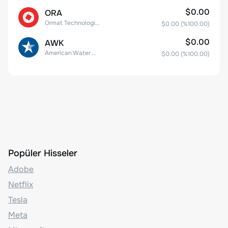
$0.00
ORA
Ormat Technologies, Inc.
$0.00
(%
100.00
)
$0.00
AWK
American Water Works Company, Inc
$0.00
(%
100.00
)
Popüler Hisseler
Adobe
Netflix
Tesla
Meta