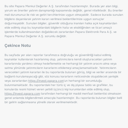
Bu site Papara Menkul Değerler A.Ş. tarafından hazırlanmıştır. Burada yer alan bilgi,
yorum ve öneriler yatırım danışmanlığı kapsamında değildir, genel niteliktedir. Bu öneriler
mali durumunuz ile risk ve getiri tercihlerinize uygun olmayabilir. Sadece burada sunulan
bilgilere dayanılarak yatırım kararı verilmesi beklentilerinize uygun sonuçlar
doğurmayabilir. Sunulan bilgiler, güvenilir olduğuna inanılan halka açık kaynaklardan
elde edilmiş olup bu kaynaklardaki bilgilerin hata ve eksikliğinden ve ticari amaçlı
işlemlerde kullanılmasından doğabilecek zararlardan Papara Elektronik Para A.Ş. ve
Papara Menkul Değerler A.Ş. sorumlu değildir.
Çekince Notu
Bu sayfada yer alan raporlar tarafımızca doğruluğu ve güvenilirliği kabul edilmiş
kaynaklar kullanılarak hazırlanmış olup, yatırımcılara kendi oluşturacakları yatırım
kararlarında yardımcı olmayı hedeflemekte ve herhangi bir yatırım aracını alma veya
satma yönünde yatırımcıların kararlarını etkilemeyi amaçlamamaktadır. Yatırımcıların
verecekleri yatırım kararları ile bu raporlarda bulunan görüş, bilgi ve veriler arasında bir
bağlantı kurulamayacağı gibi, söz konusu kararların neticesinde oluşabilecek yanlışlık
veya zararlardan
https://invest.papara.com
'un herhangi bir sorumluluğu
bulunmamaktadır. Bu raporlardaki her türlü iç ve dış piyasa tablo ve grafikler, bu
konularda resmi hizmet veren yetkili üçüncü kişi kurumlardan elde edilmiş olup,
https://invest.papara.com
tarafından herhangi bir maddi menfaat beklentisi olmaksızın
genel anlamda bilgilendirmek amacıyla hazırlanmıştır. Bu raporlarda bulunan bilgiler belli
bir gelirin sağlanmasına yönelik olarak verilmemektedir.