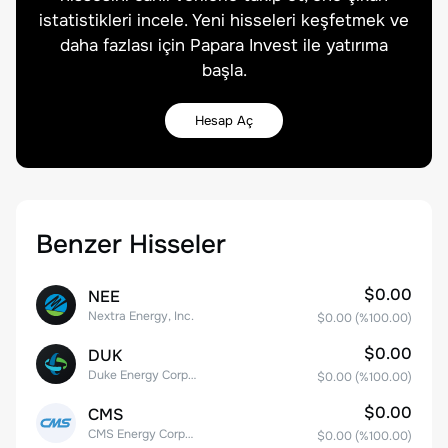
istatistikleri incele. Yeni hisseleri keşfetmek ve
daha fazlası için Papara Invest ile yatırıma
başla.
Hesap Aç
Benzer Hisseler
$0.00
NEE
Nextra Energy, Inc.
$0.00
(%
100.00
)
$0.00
DUK
Duke Energy Corporation
$0.00
(%
100.00
)
$0.00
CMS
CMS Energy Corporation
$0.00
(%
100.00
)