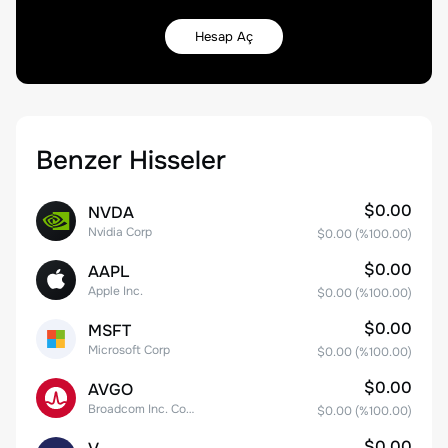
Hesap Aç
Benzer Hisseler
$0.00
NVDA
Nvidia Corp
$0.00
(%
100.00
)
$0.00
AAPL
Apple Inc.
$0.00
(%
100.00
)
$0.00
MSFT
Microsoft Corp
$0.00
(%
100.00
)
$0.00
AVGO
Broadcom Inc. Common Stock
$0.00
(%
100.00
)
$0.00