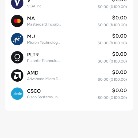
V
VISA Inc.
$0.00
(%
100.00
)
$0.00
MA
Mastercard Incorporated
$0.00
(%
100.00
)
$0.00
MU
Micron Technology, Inc.
$0.00
(%
100.00
)
$0.00
PLTR
Palantir Technologies Inc. Class A Common Stock
$0.00
(%
100.00
)
$0.00
AMD
Advanced Micro Devices
$0.00
(%
100.00
)
$0.00
CSCO
Cisco Systems, Inc. Common Stock (DE)
$0.00
(%
100.00
)