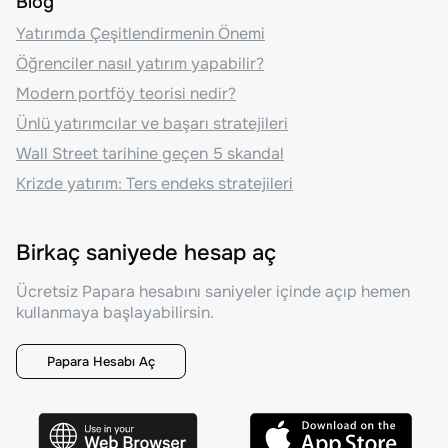
Blog
Yatırımda Çeşitlendirmenin Önemi
Öğrenciler nasıl yatırım yapabilir?
Modern portföy teorisi nedir?
Ünlü yatırımcılar ve başarı stratejileri
Wall Street tarihine geçen 5 skandal
Krizde yatırım: Ters endeks stratejileri
Birkaç saniyede hesap aç
Ücretsiz Papara hesabını saniyeler içinde açıp hemen
kullanmaya başlayabilirsin.
Papara Hesabı Aç