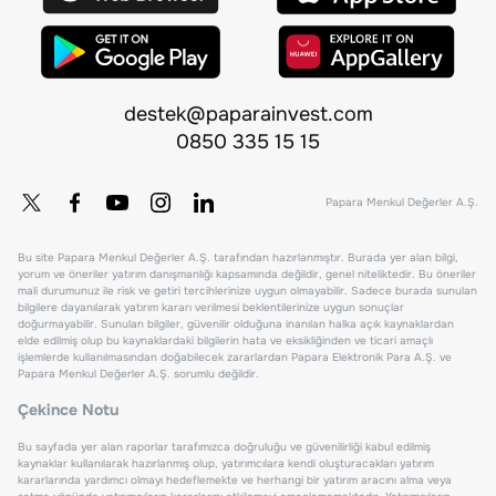
destek@paparainvest.com
0850 335 15 15
Papara Menkul Değerler A.Ş.
Bu site Papara Menkul Değerler A.Ş. tarafından hazırlanmıştır. Burada yer alan bilgi,
yorum ve öneriler yatırım danışmanlığı kapsamında değildir, genel niteliktedir. Bu öneriler
mali durumunuz ile risk ve getiri tercihlerinize uygun olmayabilir. Sadece burada sunulan
bilgilere dayanılarak yatırım kararı verilmesi beklentilerinize uygun sonuçlar
doğurmayabilir. Sunulan bilgiler, güvenilir olduğuna inanılan halka açık kaynaklardan
elde edilmiş olup bu kaynaklardaki bilgilerin hata ve eksikliğinden ve ticari amaçlı
işlemlerde kullanılmasından doğabilecek zararlardan Papara Elektronik Para A.Ş. ve
Papara Menkul Değerler A.Ş. sorumlu değildir.
Çekince Notu
Bu sayfada yer alan raporlar tarafımızca doğruluğu ve güvenilirliği kabul edilmiş
kaynaklar kullanılarak hazırlanmış olup, yatırımcılara kendi oluşturacakları yatırım
kararlarında yardımcı olmayı hedeflemekte ve herhangi bir yatırım aracını alma veya