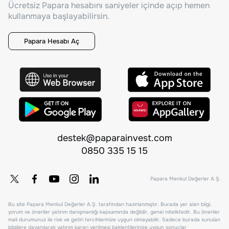
Ücretsiz Papara hesabını saniyeler içinde açıp hemen
kullanmaya başlayabilirsin.
Papara Hesabı Aç
destek@paparainvest.com
0850 335 15 15
Papara Menkul Değerler A.Ş.
Bu site Papara Menkul Değerler A.Ş. tarafından hazırlanmıştır. Burada yer alan bilgi,
yorum ve öneriler yatırım danışmanlığı kapsamında değildir, genel niteliktedir. Bu öneriler
mali durumunuz ile risk ve getiri tercihlerinize uygun olmayabilir. Sadece burada sunulan
bilgilere dayanılarak yatırım kararı verilmesi beklentilerinize uygun sonuçlar