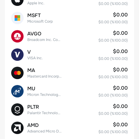
Apple Inc.
$0.00
(%
100.00
)
$0.00
MSFT
Microsoft Corp
$0.00
(%
100.00
)
$0.00
AVGO
Broadcom Inc. Common Stock
$0.00
(%
100.00
)
$0.00
V
VISA Inc.
$0.00
(%
100.00
)
$0.00
MA
Mastercard Incorporated
$0.00
(%
100.00
)
$0.00
MU
Micron Technology, Inc.
$0.00
(%
100.00
)
$0.00
PLTR
Palantir Technologies Inc. Class A Common Stock
$0.00
(%
100.00
)
$0.00
AMD
Advanced Micro Devices
$0.00
(%
100.00
)