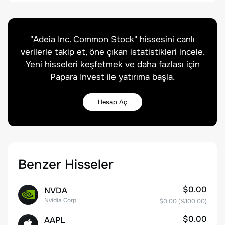
"
Adeia Inc. Common Stock
" hissesini canlı
verilerle takip et, öne çıkan istatistikleri incele.
Yeni hisseleri keşfetmek ve daha fazlası için
Papara Invest ile yatırıma başla.
Hesap Aç
Benzer Hisseler
$0.00
NVDA
Nvidia Corp
$0.00
(%
100.00
)
$0.00
AAPL