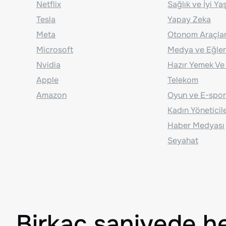
Netflix
Sağlık ve İyi Y
Tesla
Yapay Zeka
Meta
Otonom Araçla
Microsoft
Medya ve Eğle
Nvidia
Hazır Yemek Ve
Apple
Telekom
Amazon
Oyun ve E-spor
Kadın Yöneticil
Haber Medyası
Seyahat
Birkaç saniyede h