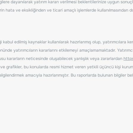
ilere dayanılarak yatırım kararı verilmesi beklentilerinize uygun sonuçl
erin hata ve eksikliğinden ve ticari amaçlı işlemlerde kullanılmasında
 kabul edilmiş kaynaklar kullanılarak hazırlanmış olup, yatırımcılara ke
nde yatırımcıların kararlarını etkilemeyi amaçlamamaktadır. Yatırımcıla
nusu kararların neticesinde oluşabilecek yanlışlık veya zararlardan
http
ve grafikler, bu konularda resmi hizmet veren yetkili üçüncü kişi kurum
gilendirmek amacıyla hazırlanmıştır. Bu raporlarda bulunan bilgiler bell