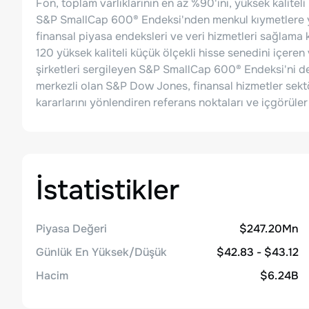
Fon, toplam varlıklarının en az %90'ını, yüksek kalitel
S&P SmallCap 600® Endeksi'nden menkul kıymetlere y
finansal piyasa endeksleri ve veri hizmetleri sağlama 
120 yüksek kaliteli küçük ölçekli hisse senedini içere
şirketleri sergileyen S&P SmallCap 600® Endeksi'ni de
merkezli olan S&P Dow Jones, finansal hizmetler sekt
kararlarını yönlendiren referans noktaları ve içgörüle
İstatistikler
Piyasa Değeri
$247.20Mn
Günlük En Yüksek/Düşük
$42.83 - $43.12
Hacim
$6.24B