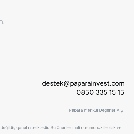
n.
destek@paparainvest.com
0850 335 15 15
Papara Menkul Değerler A.Ş.
ğildir, genel niteliktedir. Bu öneriler mali durumunuz ile risk ve