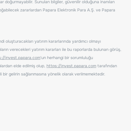
ar doğurmayabilir. Sunulan bilgiler, güvenilir olduğuna inanılan
n doğabilecek zararlardan Papara Elektronik Para A.Ş. ve Papara
ndi oluşturacakları yatırım kararlarında yardımcı olmayı
rın verecekleri yatırım kararları ile bu raporlarda bulunan görüş,
s://invest.papara.com
'un herhangi bir sorumluluğu
lardan elde edilmiş olup,
https://invest.papara.com
tarafından
i bir gelirin sağlanmasına yönelik olarak verilmemektedir.