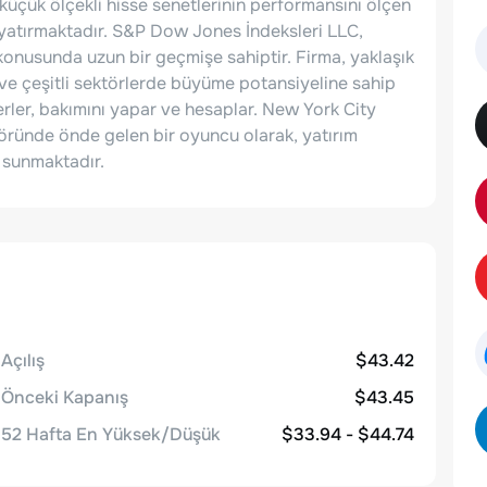
i küçük ölçekli hisse senetlerinin performansını ölçen
atırmaktadır. S&P Dow Jones İndeksleri LLC,
konusunda uzun bir geçmişe sahiptir. Firma, yaklaşık
n ve çeşitli sektörlerde büyüme potansiyeline sahip
rler, bakımını yapar ve hesaplar. New York City
öründe önde gelen bir oyuncu olarak, yatırım
r sunmaktadır.
Açılış
$43.42
Önceki Kapanış
$43.45
52 Hafta En Yüksek/Düşük
$33.94 - $44.74