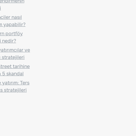
lendirmenin
i
iler nasıl
m yapabilir?
n portföy
i nedir?
atırımcılar ve
 stratejileri
treet tarihine
 5 skandal
 yatırım: Ters
 stratejileri