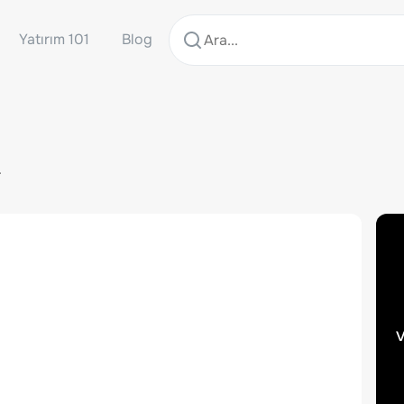
Yatırım 101
Blog
F
v