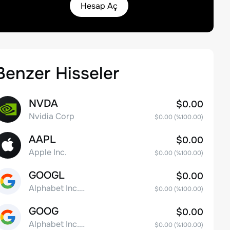
Hesap Aç
Benzer Hisseler
NVDA
$0.00
Nvidia Corp
$0.00
(%
100.00
)
AAPL
$0.00
Apple Inc.
$0.00
(%
100.00
)
GOOGL
$0.00
Alphabet Inc. Class A Common Stock
$0.00
(%
100.00
)
GOOG
$0.00
Alphabet Inc. Class C Capital Stock
$0.00
(%
100.00
)