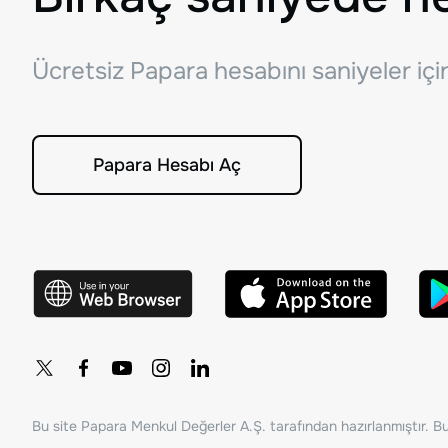
Ücretsiz Papara hesabını saniyeler iç
Papara Hesabı Aç
Bu site Papara Menkul Değerler A.Ş. tarafından hazırlanmıştır. Bur