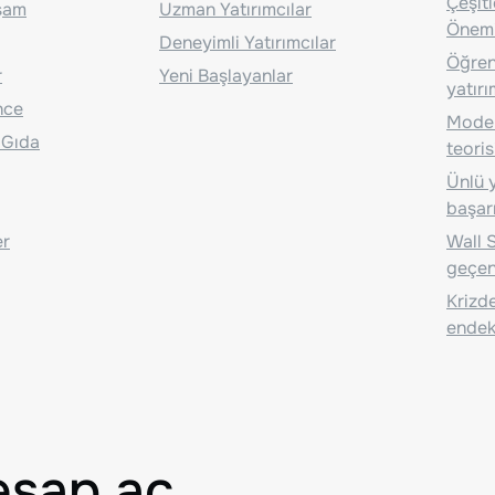
Çeşit
aşam
Uzman Yatırımcılar
Önem
Deneyimli Yatırımcılar
Öğrenc
r
Yeni Başlayanlar
yatırı
nce
Moder
 Gıda
teoris
Ünlü y
başarı
er
Wall S
geçen
Krizde
endeks
esap aç