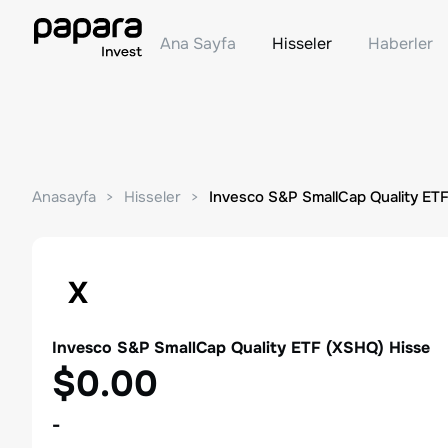
Ana Sayfa
Hisseler
Haberler
Anasayfa
Hisseler
Invesco S&P SmallCap Quality ET
X
Invesco S&P SmallCap Quality ETF
(
XSHQ
) Hisse
$0.00
-