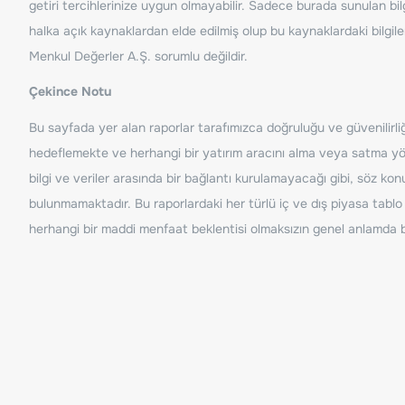
getiri tercihlerinize uygun olmayabilir. Sadece burada sunulan bilg
halka açık kaynaklardan elde edilmiş olup bu kaynaklardaki bilgil
Menkul Değerler A.Ş. sorumlu değildir.
Çekince Notu
Bu sayfada yer alan raporlar tarafımızca doğruluğu ve güvenilirliği
hedeflemekte ve herhangi bir yatırım aracını alma veya satma yönü
bilgi ve veriler arasında bir bağlantı kurulamayacağı gibi, söz ko
bulunmamaktadır. Bu raporlardaki her türlü iç ve dış piyasa tablo 
herhangi bir maddi menfaat beklentisi olmaksızın genel anlamda bil