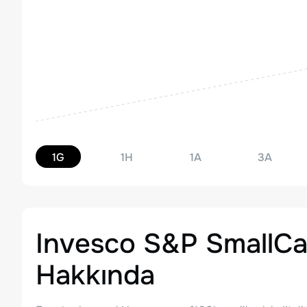
1G
1H
1A
3A
Invesco S&P SmallCa
Hakkında