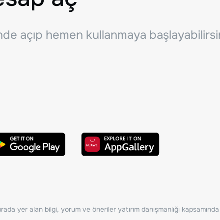
inde açıp hemen kullanmaya başlayabilirsi
ada yer alan bilgi, yorum ve öneriler yatırım danışmanlığı kapsamında de