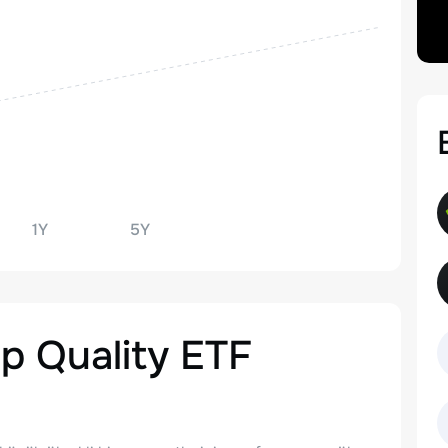
1Y
5Y
p Quality ETF