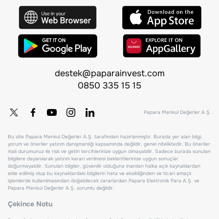
destek@paparainvest.com
0850 335 15 15
Papara Menkul Değerler A.Ş.
Bu site Papara Menkul Değerler A.Ş. tarafından hazırlanmıştır. Burada yer alan bilgi,
yorum ve öneriler yatırım danışmanlığı kapsamında değildir, genel niteliktedir. Bu öneriler
mali durumunuz ile risk ve getiri tercihlerinize uygun olmayabilir. Sadece burada sunulan
bilgilere dayanılarak yatırım kararı verilmesi beklentilerinize uygun sonuçlar
doğurmayabilir. Sunulan bilgiler, güvenilir olduğuna inanılan halka açık kaynaklardan
elde edilmiş olup bu kaynaklardaki bilgilerin hata ve eksikliğinden ve ticari amaçlı
işlemlerde kullanılmasından doğabilecek zararlardan Papara Elektronik Para A.Ş. ve
Papara Menkul Değerler A.Ş. sorumlu değildir.
Çekince Notu