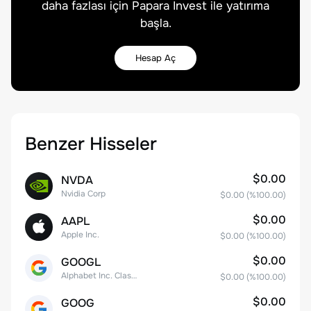
daha fazlası için Papara Invest ile yatırıma
başla.
Hesap Aç
Benzer Hisseler
$0.00
NVDA
Nvidia Corp
$0.00
(%
100.00
)
$0.00
AAPL
Apple Inc.
$0.00
(%
100.00
)
$0.00
GOOGL
Alphabet Inc. Class A Common Stock
$0.00
(%
100.00
)
$0.00
GOOG