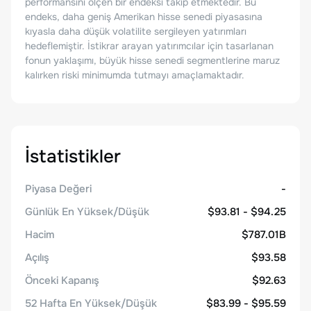
performansını ölçen bir endeksi takip etmektedir. Bu
endeks, daha geniş Amerikan hisse senedi piyasasına
kıyasla daha düşük volatilite sergileyen yatırımları
hedeflemiştir. İstikrar arayan yatırımcılar için tasarlanan
fonun yaklaşımı, büyük hisse senedi segmentlerine maruz
kalırken riski minimumda tutmayı amaçlamaktadır.
İstatistikler
Piyasa Değeri
-
Günlük En Yüksek/Düşük
$93.81 - $94.25
Hacim
$787.01B
Açılış
$93.58
Önceki Kapanış
$92.63
52 Hafta En Yüksek/Düşük
$83.99 - $95.59