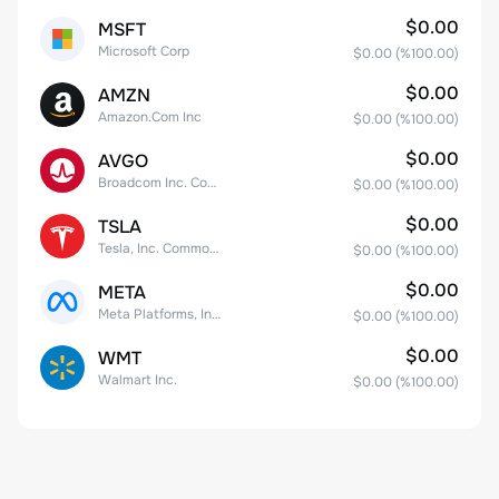
$0.00
MSFT
Microsoft Corp
$0.00
(%
100.00
)
$0.00
AMZN
Amazon.Com Inc
$0.00
(%
100.00
)
$0.00
AVGO
Broadcom Inc. Common Stock
$0.00
(%
100.00
)
$0.00
TSLA
Tesla, Inc. Common Stock
$0.00
(%
100.00
)
$0.00
META
Meta Platforms, Inc. Class A Common Stock
$0.00
(%
100.00
)
$0.00
WMT
Walmart Inc.
$0.00
(%
100.00
)