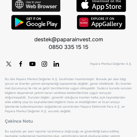
destek@paparainvest.com
0850 335 15 15
Papara Menkul Değerler A.Ş.
Bu site Papara Menkul Değerler A.Ş. tarafından hazırlanmıştır. Burada yer alan bilgi,
yorum ve öneriler yatırım danışmanlığı kapsamında değildir, genel niteliktedir. Bu öneriler
mali durumunuz ile risk ve getiri tercihlerinize uygun olmayabilir. Sadece burada sunulan
bilgilere dayanılarak yatırım kararı verilmesi beklentilerinize uygun sonuçlar
doğurmayabilir. Sunulan bilgiler, güvenilir olduğuna inanılan halka açık kaynaklardan
elde edilmiş olup bu kaynaklardaki bilgilerin hata ve eksikliğinden ve ticari amaçlı
işlemlerde kullanılmasından doğabilecek zararlardan Papara Elektronik Para A.Ş. ve
Papara Menkul Değerler A.Ş. sorumlu değildir.
Çekince Notu
Bu sayfada yer alan raporlar tarafımızca doğruluğu ve güvenilirliği kabul edilmiş
kaynaklar kullanılarak hazırlanmış olup, yatırımcılara kendi oluşturacakları yatırım