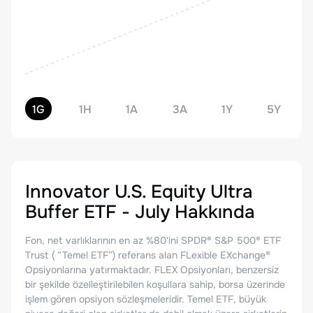
1G
1H
1A
3A
1Y
5Y
Innovator U.S. Equity Ultra
Buffer ETF - July
Hakkında
Fon, net varlıklarının en az %80'ini SPDR® S&P 500® ETF
Trust ( “Temel ETF”) referans alan FLexible EXchange®
Opsiyonlarına yatırmaktadır. FLEX Opsiyonları, benzersiz
bir şekilde özelleştirilebilen koşullara sahip, borsa üzerinde
işlem gören opsiyon sözleşmeleridir. Temel ETF, büyük