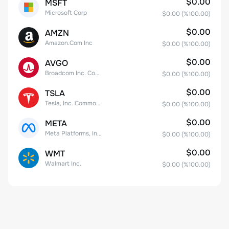
$0.00
MSFT
Microsoft Corp
$0.00
(%
100.00
)
$0.00
AMZN
Amazon.Com Inc
$0.00
(%
100.00
)
$0.00
AVGO
Broadcom Inc. Common Stock
$0.00
(%
100.00
)
$0.00
TSLA
Tesla, Inc. Common Stock
$0.00
(%
100.00
)
$0.00
META
Meta Platforms, Inc. Class A Common Stock
$0.00
(%
100.00
)
$0.00
WMT
Walmart Inc.
$0.00
(%
100.00
)