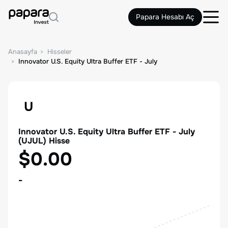
Papara Hesabı Aç
Anasayfa
Hisseler
Innovator U.S. Equity Ultra Buffer ETF - July
U
Innovator U.S. Equity Ultra Buffer ETF - July
(
UJUL
) Hisse
$0.00
-