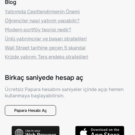
Blog
Yatırımda Çeşitlendirmenin Önemi
Öğrenciler nasıl yatırım yapabilir?
Modern portföy teorisi nedir?
Ünlü yatırımcılar ve başarı stratejileri
Wall Street tarihine geçen 5 skandal
Krizde yatırım: Ters endeks stratejileri
Birkaç saniyede hesap aç
Ücretsiz Papara hesabını saniyeler içinde açıp hemen
kullanmaya başlayabilirsin.
Papara Hesabı Aç