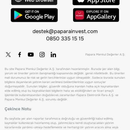
destek@paparainvest.com
0850 335 15 15
Papara Menkul Değerler A.Ş.
Bu site Papara Menkul Değerler A.Ş. tarafından hazırlanmıştır. Burada yer alan bilgi,
yorum ve öneriler yatırım danışmanlığı kapsamında değildir, genel niteliktedir. Bu öneriler
mali durumunuz ile risk ve getiri tercihlerinize uygun olmayabilir. Sadece burada sunulan
bilgilere dayanılarak yatırım kararı verilmesi beklentilerinize uygun sonuçlar
doğurmayabilir. Sunulan bilgiler, güvenilir olduğuna inanılan halka açık kaynaklardan
elde edilmiş olup bu kaynaklardaki bilgilerin hata ve eksikliğinden ve ticari amaçlı
işlemlerde kullanılmasından doğabilecek zararlardan Papara Elektronik Para A.Ş. ve
Papara Menkul Değerler A.Ş. sorumlu değildir.
Çekince Notu
Bu sayfada yer alan raporlar tarafımızca doğruluğu ve güvenilirliği kabul edilmiş
kaynaklar kullanılarak hazırlanmış olup, yatırımcılara kendi oluşturacakları yatırım
kararlarında yardımcı olmayı hedeflemekte ve herhangi bir yatırım aracını alma veya