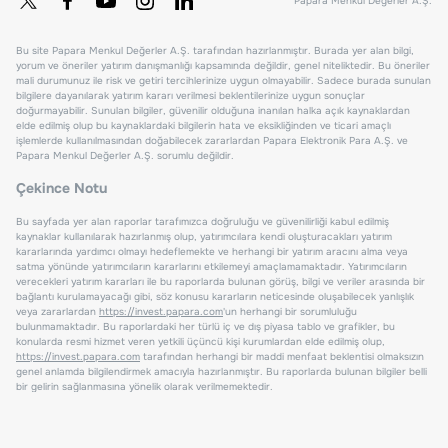
Papara Menkul Değerler A.Ş.
Bu site Papara Menkul Değerler A.Ş. tarafından hazırlanmıştır. Burada yer alan bilgi,
yorum ve öneriler yatırım danışmanlığı kapsamında değildir, genel niteliktedir. Bu öneriler
mali durumunuz ile risk ve getiri tercihlerinize uygun olmayabilir. Sadece burada sunulan
bilgilere dayanılarak yatırım kararı verilmesi beklentilerinize uygun sonuçlar
doğurmayabilir. Sunulan bilgiler, güvenilir olduğuna inanılan halka açık kaynaklardan
elde edilmiş olup bu kaynaklardaki bilgilerin hata ve eksikliğinden ve ticari amaçlı
işlemlerde kullanılmasından doğabilecek zararlardan Papara Elektronik Para A.Ş. ve
Papara Menkul Değerler A.Ş. sorumlu değildir.
Çekince Notu
Bu sayfada yer alan raporlar tarafımızca doğruluğu ve güvenilirliği kabul edilmiş
kaynaklar kullanılarak hazırlanmış olup, yatırımcılara kendi oluşturacakları yatırım
kararlarında yardımcı olmayı hedeflemekte ve herhangi bir yatırım aracını alma veya
satma yönünde yatırımcıların kararlarını etkilemeyi amaçlamamaktadır. Yatırımcıların
verecekleri yatırım kararları ile bu raporlarda bulunan görüş, bilgi ve veriler arasında bir
bağlantı kurulamayacağı gibi, söz konusu kararların neticesinde oluşabilecek yanlışlık
veya zararlardan
https://invest.papara.com
'un herhangi bir sorumluluğu
bulunmamaktadır. Bu raporlardaki her türlü iç ve dış piyasa tablo ve grafikler, bu
konularda resmi hizmet veren yetkili üçüncü kişi kurumlardan elde edilmiş olup,
https://invest.papara.com
tarafından herhangi bir maddi menfaat beklentisi olmaksızın
genel anlamda bilgilendirmek amacıyla hazırlanmıştır. Bu raporlarda bulunan bilgiler belli
bir gelirin sağlanmasına yönelik olarak verilmemektedir.