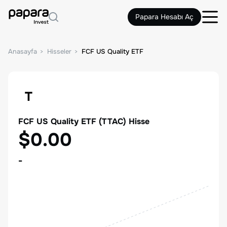
Papara Hesabı Aç
Anasayfa
Hisseler
FCF US Quality ETF
T
FCF US Quality ETF
(
TTAC
) Hisse
$0.00
-