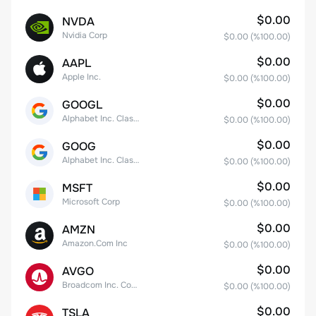
$0.00
NVDA
Nvidia Corp
$0.00
(%
100.00
)
$0.00
AAPL
Apple Inc.
$0.00
(%
100.00
)
$0.00
GOOGL
Alphabet Inc. Class A Common Stock
$0.00
(%
100.00
)
$0.00
GOOG
Alphabet Inc. Class C Capital Stock
$0.00
(%
100.00
)
$0.00
MSFT
Microsoft Corp
$0.00
(%
100.00
)
$0.00
AMZN
Amazon.Com Inc
$0.00
(%
100.00
)
$0.00
AVGO
Broadcom Inc. Common Stock
$0.00
(%
100.00
)
$0.00
TSLA