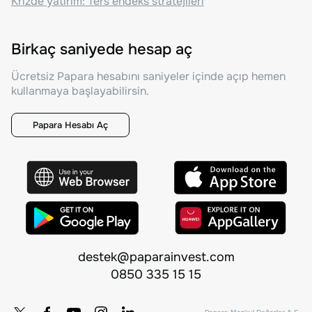
Krizde yatırım: Ters endeks stratejileri
Birkaç saniyede hesap aç
Ücretsiz Papara hesabını saniyeler içinde açıp hemen
kullanmaya başlayabilirsin.
Papara Hesabı Aç
destek@paparainvest.com
0850 335 15 15