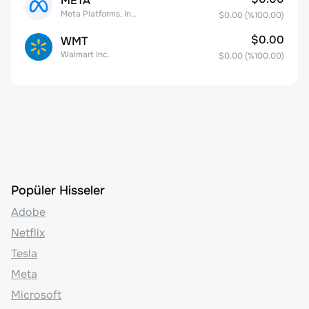
META
Meta Platforms, Inc. Class A Common Stock
$0.00
(%
100.00
)
$0.00
WMT
Walmart Inc.
$0.00
(%
100.00
)
Popüler Hisseler
Adobe
Netflix
Tesla
Meta
Microsoft