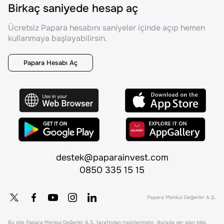
Birkaç saniyede hesap aç
Ücretsiz Papara hesabını saniyeler içinde açıp hemen
kullanmaya başlayabilirsin.
Papara Hesabı Aç
destek@paparainvest.com
0850 335 15 15
Papara Menkul Değerler A.Ş.
Bu site Papara Menkul Değerler A.Ş. tarafından hazırlanmıştır. Burada yer alan bilgi,