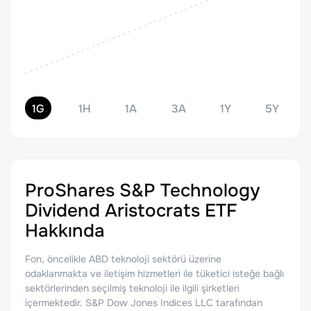
1G
1H
1A
3A
1Y
5Y
ProShares S&P Technology
Dividend Aristocrats ETF
Hakkında
Fon, öncelikle ABD teknoloji sektörü üzerine
odaklanmakta ve iletişim hizmetleri ile tüketici isteğe bağlı
sektörlerinden seçilmiş teknoloji ile ilgili şirketleri
içermektedir. S&P Dow Jones Indices LLC tarafından