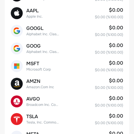
$0.00
AAPL
Apple Inc.
$0.00
(%
100.00
)
$0.00
GOOGL
Alphabet Inc. Class A Common Stock
$0.00
(%
100.00
)
$0.00
GOOG
Alphabet Inc. Class C Capital Stock
$0.00
(%
100.00
)
$0.00
MSFT
Microsoft Corp
$0.00
(%
100.00
)
$0.00
AMZN
Amazon.Com Inc
$0.00
(%
100.00
)
$0.00
AVGO
Broadcom Inc. Common Stock
$0.00
(%
100.00
)
$0.00
TSLA
Tesla, Inc. Common Stock
$0.00
(%
100.00
)
$0.00