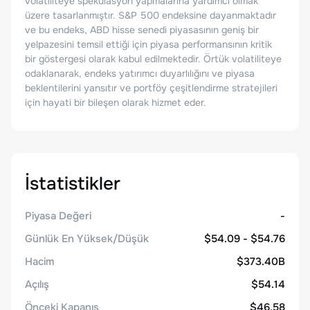
volatiliteye spekülasyon yapmalarına yardımcı olmak
üzere tasarlanmıştır. S&P 500 endeksine dayanmaktadır
ve bu endeks, ABD hisse senedi piyasasının geniş bir
yelpazesini temsil ettiği için piyasa performansının kritik
bir göstergesi olarak kabul edilmektedir. Örtük volatiliteye
odaklanarak, endeks yatırımcı duyarlılığını ve piyasa
beklentilerini yansıtır ve portföy çeşitlendirme stratejileri
için hayati bir bileşen olarak hizmet eder.
İstatistikler
Piyasa Değeri
-
Günlük En Yüksek/Düşük
$54.09 - $54.76
Hacim
$373.40B
Açılış
$54.14
Önceki Kapanış
$46.58