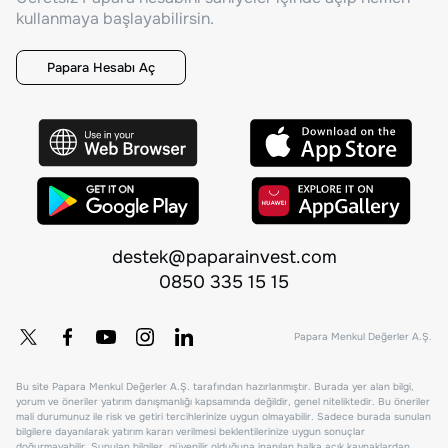
kullanmaya başlayabilirsin.
Papara Hesabı Aç
destek@paparainvest.com
0850 335 15 15
Papara Menkul Değerler A.Ş.
Bu site Papara Menkul Değerler A.Ş. tarafından hazırlanmıştır. Burada yer alan bilgi,
yorum ve öneriler yatırım danışmanlığı kapsamında değildir, genel niteliktedir. Bu öneriler
mali durumunuz ile risk ve getiri tercihlerinize uygun olmayabilir. Sadece burada sunulan
bilgilere dayanılarak yatırım kararı verilmesi beklentilerinize uygun sonuçlar
doğurmayabilir. Sunulan bilgiler, güvenilir olduğuna inanılan halka açık kaynaklardan