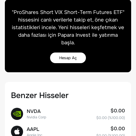
"
ProShares Short VIX Short-Term Futures ETF
"
hissesini canlı verilerle takip et, öne çıkan
istatistikleri incele. Yeni hisseleri keşfetmek ve
daha fazlası için Papara Invest ile yatırıma
başla.
Hesap Aç
Benzer Hisseler
$0.00
NVDA
Nvidia Corp
$0.00
(%
100.00
)
$0.00
AAPL
Apple Inc.
$0.00
(%
100.00
)