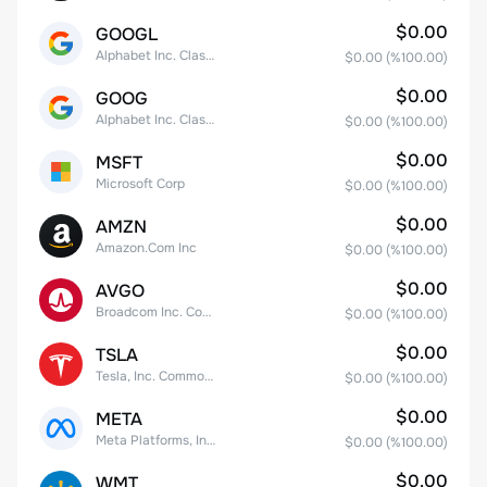
$0.00
GOOGL
Alphabet Inc. Class A Common Stock
$0.00
(%
100.00
)
$0.00
GOOG
Alphabet Inc. Class C Capital Stock
$0.00
(%
100.00
)
$0.00
MSFT
Microsoft Corp
$0.00
(%
100.00
)
$0.00
AMZN
Amazon.Com Inc
$0.00
(%
100.00
)
$0.00
AVGO
Broadcom Inc. Common Stock
$0.00
(%
100.00
)
$0.00
TSLA
Tesla, Inc. Common Stock
$0.00
(%
100.00
)
$0.00
META
Meta Platforms, Inc. Class A Common Stock
$0.00
(%
100.00
)
$0.00
WMT