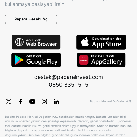
kullanmaya başlayabilirsin.
Papara Hesabı Aç
destek@paparainvest.com
0850 335 15 15
Papara Menkul Değerler A.Ş.
Bu site Papara Menkul Değerler A.Ş. tarafından hazırlanmıştır. Burada yer alan bilgi,
yorum ve öneriler yatırım danışmanlığı kapsamında değildir, genel niteliktedir. Bu öneriler
mali durumunuz ile risk ve getiri tercihlerinize uygun olmayabilir. Sadece burada sunulan
bilgilere dayanılarak yatırım kararı verilmesi beklentilerinize uygun sonuçlar
doğurmayabilir. Sunulan bilgiler, güvenilir olduğuna inanılan halka açık kaynaklardan