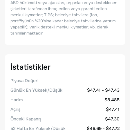
ABD hükümeti veya ajansları, organları veya desteklenen
şirketleri tarafından ihraç edilen veya garanti edilen
menkul kıymetler; TIPS; belediye tahvilere (fon,
portföyünün %20'sine kadar belediye tahvillerine yatırım
yapabilir); varlık destekli menkul kıymetler; vb. olarak
tanımlanmaktadır.
İstatistikler
Piyasa Değeri
-
Günlük En Yüksek/Düşük
$47.41 - $47.43
Hacim
$8.48B
Açılış
$47.41
Önceki Kapanış
$47.30
52 Hafta En Yüksek/Düşük
$46.69 - $47.72