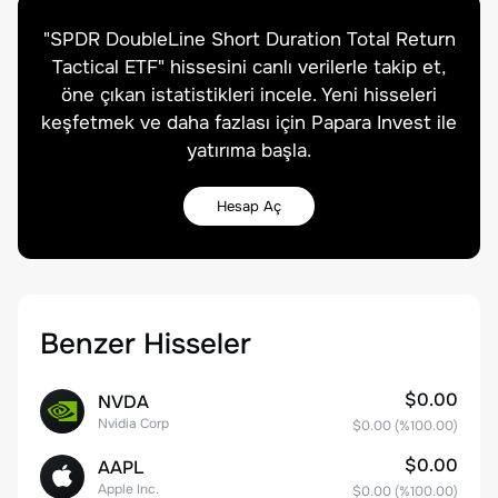
"
SPDR DoubleLine Short Duration Total Return
Tactical ETF
" hissesini canlı verilerle takip et,
öne çıkan istatistikleri incele. Yeni hisseleri
keşfetmek ve daha fazlası için Papara Invest ile
yatırıma başla.
Hesap Aç
Benzer Hisseler
$0.00
NVDA
Nvidia Corp
$0.00
(%
100.00
)
$0.00
AAPL
Apple Inc.
$0.00
(%
100.00
)