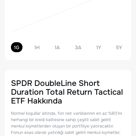
1G
1H
1A
3A
1Y
5Y
SPDR DoubleLine Short
Duration Total Return Tactical
ETF
Hakkında
Normal koşullar altında, fon net varlıklarının en az %80'ini
herhangi bir kredi kalitesine sahip çeşitli sabit gelirli
menkul kıymetlerden oluşan bir portföye yatıracaktır.
Fonun esas olarak yatırdığı sabit gelirli menkul kıymetler,