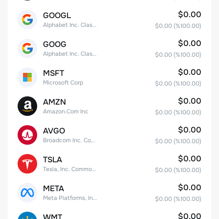
$0.00
GOOGL
Alphabet Inc. Class A Common Stock
$0.00
(%
100.00
)
$0.00
GOOG
Alphabet Inc. Class C Capital Stock
$0.00
(%
100.00
)
$0.00
MSFT
Microsoft Corp
$0.00
(%
100.00
)
$0.00
AMZN
Amazon.Com Inc
$0.00
(%
100.00
)
$0.00
AVGO
Broadcom Inc. Common Stock
$0.00
(%
100.00
)
$0.00
TSLA
Tesla, Inc. Common Stock
$0.00
(%
100.00
)
$0.00
META
Meta Platforms, Inc. Class A Common Stock
$0.00
(%
100.00
)
$0.00
WMT