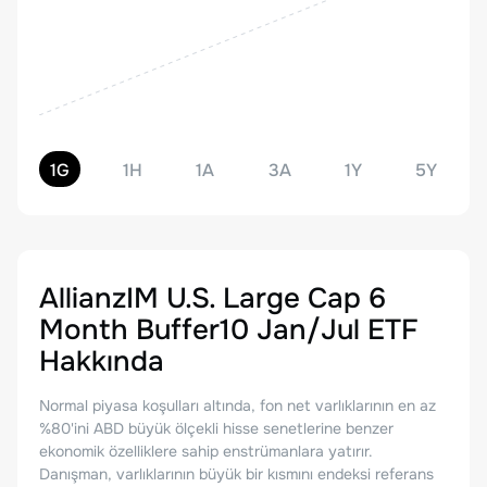
1G
1H
1A
3A
1Y
5Y
AllianzIM U.S. Large Cap 6
Month Buffer10 Jan/Jul ETF
Hakkında
Normal piyasa koşulları altında, fon net varlıklarının en az
%80'ini ABD büyük ölçekli hisse senetlerine benzer
ekonomik özelliklere sahip enstrümanlara yatırır.
Danışman, varlıklarının büyük bir kısmını endeksi referans