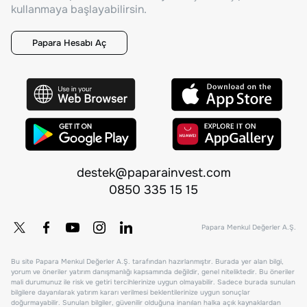
kullanmaya başlayabilirsin.
Papara Hesabı Aç
destek@paparainvest.com
0850 335 15 15
Papara Menkul Değerler A.Ş.
Bu site Papara Menkul Değerler A.Ş. tarafından hazırlanmıştır. Burada yer alan bilgi,
yorum ve öneriler yatırım danışmanlığı kapsamında değildir, genel niteliktedir. Bu öneriler
mali durumunuz ile risk ve getiri tercihlerinize uygun olmayabilir. Sadece burada sunulan
bilgilere dayanılarak yatırım kararı verilmesi beklentilerinize uygun sonuçlar
doğurmayabilir. Sunulan bilgiler, güvenilir olduğuna inanılan halka açık kaynaklardan