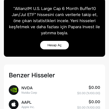
"
AllianzIM U.S. Large Cap 6 Month Buffer10
Jan/Jul ETF
" hissesini canlı verilerle takip et,
öne çıkan istatistikleri incele. Yeni hisseleri
keşfetmek ve daha fazlası için Papara Invest ile
yatırıma başla.
Hesap Aç
Benzer Hisseler
$0.00
NVDA
Nvidia Corp
$0.00
(%
100.00
)
$0.00
AAPL
Apple Inc.
$0.00
(%
100.00
)