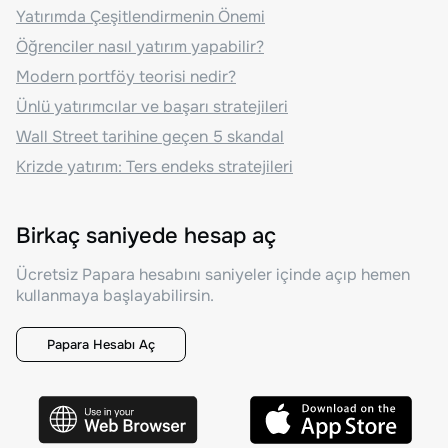
Yatırımda Çeşitlendirmenin Önemi
Öğrenciler nasıl yatırım yapabilir?
Modern portföy teorisi nedir?
Ünlü yatırımcılar ve başarı stratejileri
Wall Street tarihine geçen 5 skandal
Krizde yatırım: Ters endeks stratejileri
Birkaç saniyede hesap aç
Ücretsiz Papara hesabını saniyeler içinde açıp hemen
kullanmaya başlayabilirsin.
Papara Hesabı Aç