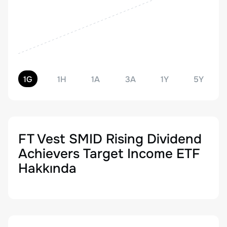
1G
1H
1A
3A
1Y
5Y
FT Vest SMID Rising Dividend
Achievers Target Income ETF
Hakkında