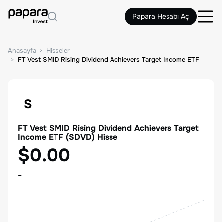
Papara Hesabı Aç
Anasayfa
Hisseler
FT Vest SMID Rising Dividend Achievers Target Income ETF
S
FT Vest SMID Rising Dividend Achievers Target
Income ETF
(
SDVD
) Hisse
$0.00
-