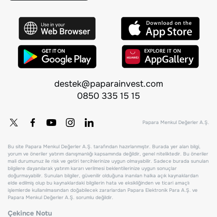
destek@paparainvest.com
0850 335 15 15
Papara Menkul Değerler A.Ş.
Bu site Papara Menkul Değerler A.Ş. tarafından hazırlanmıştır. Burada yer alan bilgi,
yorum ve öneriler yatırım danışmanlığı kapsamında değildir, genel niteliktedir. Bu öneriler
mali durumunuz ile risk ve getiri tercihlerinize uygun olmayabilir. Sadece burada sunulan
bilgilere dayanılarak yatırım kararı verilmesi beklentilerinize uygun sonuçlar
doğurmayabilir. Sunulan bilgiler, güvenilir olduğuna inanılan halka açık kaynaklardan
elde edilmiş olup bu kaynaklardaki bilgilerin hata ve eksikliğinden ve ticari amaçlı
işlemlerde kullanılmasından doğabilecek zararlardan Papara Elektronik Para A.Ş. ve
Papara Menkul Değerler A.Ş. sorumlu değildir.
Çekince Notu