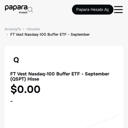
Papara Hesabı Aç
Anasayfa
Hisseler
FT Vest Nasdaq-100 Buffer ETF - September
Q
FT Vest Nasdaq-100 Buffer ETF - September
(
QSPT
) Hisse
$0.00
-