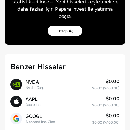
istatistikleri incele. Yeni hisseleri keşfetmek ve
daha fazlası için Papara Invest ile yatırıma
başla.
Hesap Aç
Benzer Hisseler
$0.00
NVDA
Nvidia Corp
$0.00
(%
100.00
)
$0.00
AAPL
Apple Inc.
$0.00
(%
100.00
)
$0.00
GOOGL
Alphabet Inc. Class A Common Stock
$0.00
(%
100.00
)