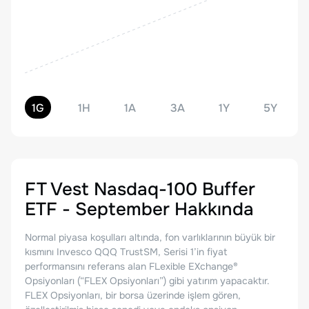
1G
1H
1A
3A
1Y
5Y
FT Vest Nasdaq-100 Buffer
ETF - September
Hakkında
Normal piyasa koşulları altında, fon varlıklarının büyük bir
kısmını Invesco QQQ TrustSM, Serisi 1’in fiyat
performansını referans alan FLexible EXchange®
Opsiyonları (“FLEX Opsiyonları”) gibi yatırım yapacaktır.
FLEX Opsiyonları, bir borsa üzerinde işlem gören,