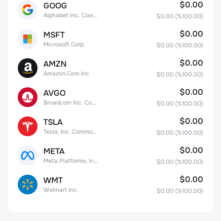
$0.00
GOOG
Alphabet Inc. Class C Capital Stock
$0.00
(%
100.00
)
$0.00
MSFT
Microsoft Corp
$0.00
(%
100.00
)
$0.00
AMZN
Amazon.Com Inc
$0.00
(%
100.00
)
$0.00
AVGO
Broadcom Inc. Common Stock
$0.00
(%
100.00
)
$0.00
TSLA
Tesla, Inc. Common Stock
$0.00
(%
100.00
)
$0.00
META
Meta Platforms, Inc. Class A Common Stock
$0.00
(%
100.00
)
$0.00
WMT
Walmart Inc.
$0.00
(%
100.00
)